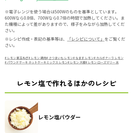
※電子レンジを使う場合は500Wのものを基準としています。
600Wなら0.8倍、700Wなら0.7倍の時間で加熱してください。ま
た機種によって差がありますので、様子をみながら加熱してくだ
さい。
※レシピ作成・表記の基準等は、
「レシピについて」
をご覧くだ
さい。
#
レモン 新玉ねぎ
#
レモン 鶏肉
#
さつまいも レモン
#
なます レモン
#
カルボナーラ レモン
#
パウンドケーキ ホットケーキミックス レモン
#
レモン 大根
#
レモン ローズマリー 水
レモン塩で作れるほかのレシピ
レモン塩パウダー