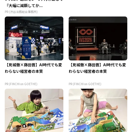
『大幅に減額してか...
PR (渋谷法務総合事務所)
【見城徹×藤田晋】AI時代でも変
【見城徹×藤田晋】AI時代でも変
わらない経営者の本質
わらない経営者の本質
PR (FINCHI on GOETHE)
PR (FINCHI on GOETHE)