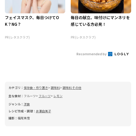
フェイスマスク、毎日つけてO
毎日の献立、味付けにマンネリを
K？NG？
感じている方必見！
PR (レタスクラブ)
PR (レタスクラブ)
Recommended by
カテゴリ：
保存食・作り置き
調味料
調味料 その他
主な食材：
フルーツ
フルーツ
レモン
ジャンル：
洋食
レシピ作成・調理：
井澤由美子
撮影：
福尾美雪