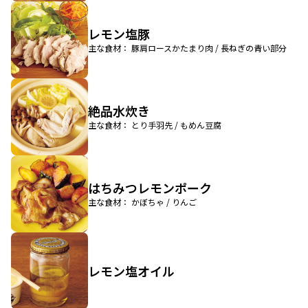
レモン塩豚
主な食材： 豚肩ロースかたまり肉 / 長ねぎの青い部分
絶品水炊き
主な食材： とり手羽先 / もめん豆腐
はちみつレモンポーク
主な食材： かぼちゃ / りんご
レモン塩オイル