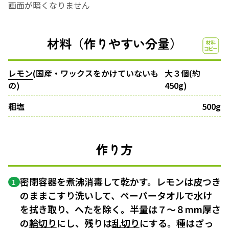
画面が暗くなりません
材料（作りやすい分量）
レモン
(国産・ワックスをかけていないも
大３個(約
の)
450g)
粗塩
500g
作り方
密閉容器を煮沸消毒して乾かす。レモンは皮つき
1
のままこすり洗いして、ペーパータオルで水け
を拭き取り、へたを除く。半量は７〜８mm厚さ
の
輪切り
にし、残りは
乱切り
にする。種はざっ