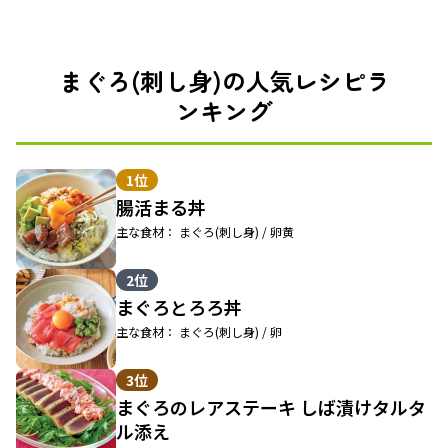
まぐろ(刺し身)の人気レシピラ
ンキング
1位
腸活まる丼
主な食材： まぐろ(刺し身) / 卵黄
2位
まぐろとろろ丼
主な食材： まぐろ(刺し身) / 卵
3位
まぐろのレアステーキ しば漬けタルタ
ル添え