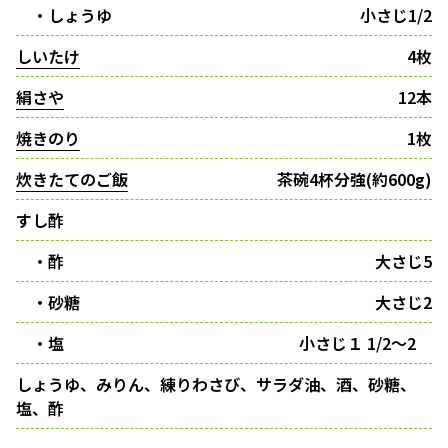
・しょうゆ
小さじ1/2
しいたけ
4枚
絹さや
12本
焼きのり
1枚
炊きたてのご飯
茶碗4杯分強(約600g)
すし酢
・酢
大さじ5
・砂糖
大さじ2
・塩
小さじ１ 1/2〜2
しょうゆ、みりん、練りわさび、サラダ油、酒、砂糖、
塩、酢