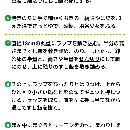
重ねて
細切り
にして錦糸卵にする。
焼きのりは手で細かくちぎる。絹さやは塩を加
6
えた湯で
さっとゆで
、砂糖、塩各少々をふる。
直径18cmの
丸型
にラップを敷き込む。半分の高
7
さまですし飯を敷き詰め、のり、しいたけ、錦
糸卵の半量と、絹さや半量を
せん切り
にして順
にのせ、上に残りのすし飯を敷き詰める。
７の上にラップをぴったりとはりつけ、上から
8
ひと回り小さい鍋などをのせてギュッと押しつ
ける。ラップを取り、皿を型に押し当てながら
返してすし飯を抜く。
まん中にまぐろとサーモンをのせ、まわりにえ
9