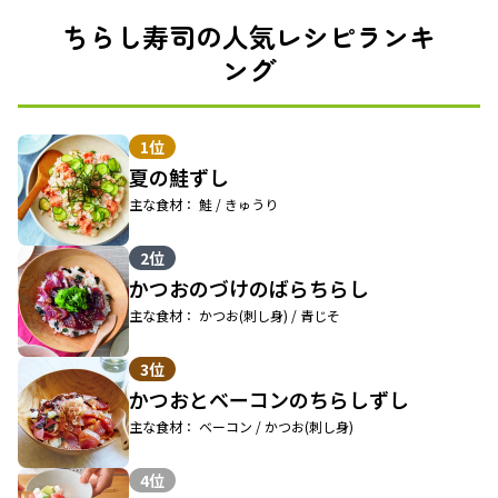
ちらし寿司の人気レシピランキ
ング
1位
夏の鮭ずし
主な食材： 鮭 / きゅうり
2位
かつおのづけのばらちらし
主な食材： かつお(刺し身) / 青じそ
3位
かつおとベーコンのちらしずし
主な食材： ベーコン / かつお(刺し身)
4位