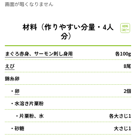
画面が暗くなりません
材料（作りやすい分量・4人
分）
まぐろ赤身、サーモン刺し身用
各100g
えび
8尾
錦糸卵
・
卵
2個
・水溶き片栗粉
・片栗粉、水
各大さじ1
・砂糖
大さじ1