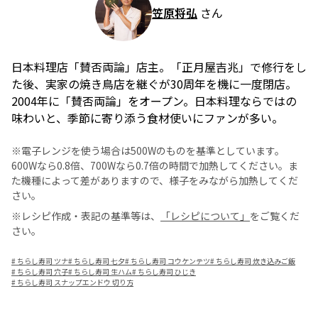
笠原将弘
さん
日本料理店「賛否両論」店主。「正月屋吉兆」で修行をし
た後、実家の焼き鳥店を継ぐが30周年を機に一度閉店。
2004年に「賛否両論」をオープン。日本料理ならではの
味わいと、季節に寄り添う食材使いにファンが多い。
※電子レンジを使う場合は500Wのものを基準としています。
600Wなら0.8倍、700Wなら0.7倍の時間で加熱してください。ま
た機種によって差がありますので、様子をみながら加熱してくだ
さい。
※レシピ作成・表記の基準等は、
「レシピについて」
をご覧くだ
さい。
#
ちらし寿司 ツナ
#
ちらし寿司 七夕
#
ちらし寿司 コウケンテツ
#
ちらし寿司 炊き込みご飯
#
ちらし寿司 穴子
#
ちらし寿司 生ハム
#
ちらし寿司 ひじき
#
ちらし寿司 スナップエンドウ 切り方