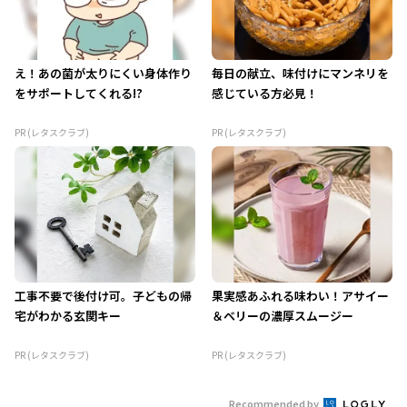
え！あの菌が太りにくい身体作り
毎日の献立、味付けにマンネリを
をサポートしてくれる!?
感じている方必見！
PR (レタスクラブ)
PR (レタスクラブ)
工事不要で後付け可。子どもの帰
果実感あふれる味わい！アサイー
宅がわかる玄関キー
＆ベリーの濃厚スムージー
PR (レタスクラブ)
PR (レタスクラブ)
Recommended by