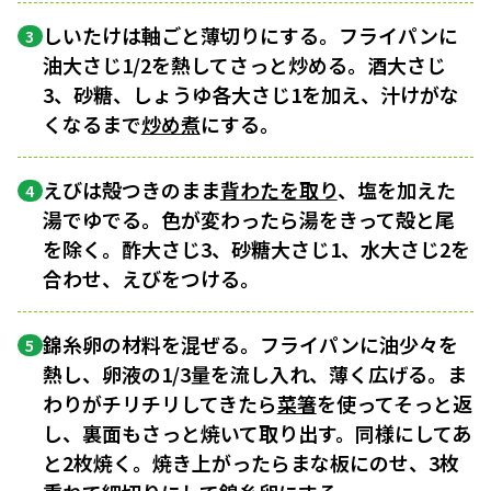
しいたけは軸ごと薄切りにする。フライパンに
3
油大さじ1/2を熱してさっと炒める。酒大さじ
3、砂糖、しょうゆ各大さじ1を加え、汁けがな
くなるまで
炒め煮
にする。
えびは殻つきのまま
背わたを取り
、塩を加えた
4
湯でゆでる。色が変わったら湯をきって殻と尾
を除く。酢大さじ3、砂糖大さじ1、水大さじ2を
合わせ、えびをつける。
錦糸卵の材料を混ぜる。フライパンに油少々を
5
熱し、卵液の1/3量を流し入れ、薄く広げる。ま
わりがチリチリしてきたら
菜箸
を使ってそっと返
し、裏面もさっと焼いて取り出す。同様にしてあ
と2枚焼く。焼き上がったらまな板にのせ、3枚