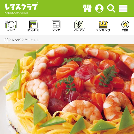
レシピ
読みもの
マンガ
フレンズ
ランキング
特集
レシピ
ケーキずし