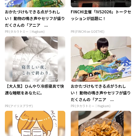
おかたづけもできる点がうれし
FINCHI主催「IVS2026」トークセ
い！ 動物の鳴き声やセリフが盛り
ッションが話題に！
だくさんの「アニア ...
PR (タカラトミー｜Hugkum)
PR (FINCHI on GOETHE)
【大人気】ひんやり冷感寝具で快
おかたづけもできる点がうれし
適な睡眠をあなたに。
い！ 動物の鳴き声やセリフが盛り
だくさんの「アニア ...
PR (アイリスプラザ)
PR (タカラトミー｜Hugkum)