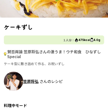
ケーキずし
１人分：
475kcal
4.0g
賛否両論 笠原将弘さんの激うま！ウチ和食 ひなずし
Special
ケーキ型に敷き詰めて作る、お祝いずし
笠原将弘
さんのレシピ
料理中モード