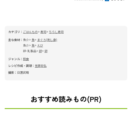
カテゴリ：
ごはんもの
寿司
ちらし寿司
主な食材：
魚介
魚
まぐろ(刺し身)
魚介
魚
えび
卵･乳製品
卵
卵
ジャンル：
和食
レシピ作成・調理：
笠原将弘
撮影：
日置武晴
おすすめ読みもの(PR)