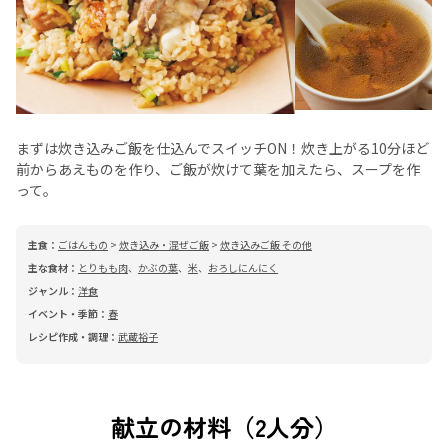
まずは炊き込みご飯を仕込んでスイッチON！炊き上がる10分ほど
前からあえものを作り、ご飯が炊けて葉を加えたら、スープを作
って。
主食：
ごはんもの
>
炊き込み・混ぜご飯
>
炊き込みご飯 その他
主な食材：
とりもも肉
、
かぶの葉
、
米
、
おろしにんにく
ジャンル：
洋食
イベント・季節：
春
レシピ作成・調理：
武蔵裕子
献立の材料（2人分）