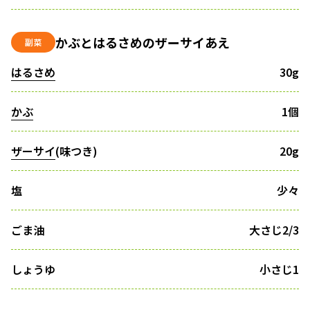
かぶとはるさめのザーサイあえ
副菜
はるさめ
30g
かぶ
1個
ザーサイ
(味つき)
20g
塩
少々
ごま油
大さじ2/3
しょうゆ
小さじ1