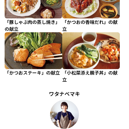
「豚しゃぶ肉の蒸し焼き」
「かつおの香味だれ」の献
の献立
立
「かつおステーキ」の献立
「小松菜添え親子丼」の献
立
ワタナベマキ