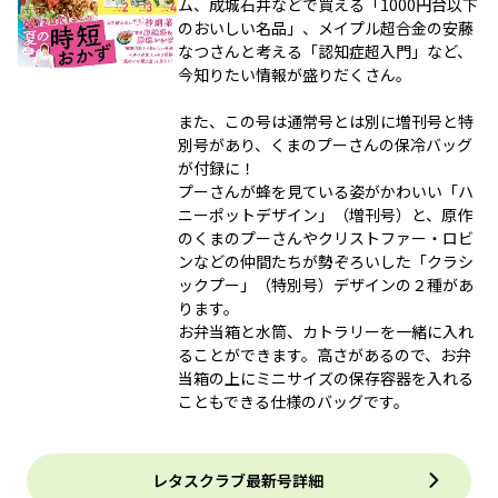
ム、成城石井などで買える「1000円台以下
のおいしい名品」、メイプル超合金の安藤
なつさんと考える「認知症超入門」など、
今知りたい情報が盛りだくさん。
また、この号は通常号とは別に増刊号と特
別号があり、くまのプーさんの保冷バッグ
が付録に！
プーさんが蜂を見ている姿がかわいい「ハ
ニーポットデザイン」（増刊号）と、原作
のくまのプーさんやクリストファー・ロビ
ンなどの仲間たちが勢ぞろいした「クラシ
ックプー」（特別号）デザインの２種があ
ります。
お弁当箱と水筒、カトラリーを一緒に入れ
ることができます。高さがあるので、お弁
当箱の上にミニサイズの保存容器を入れる
こともできる仕様のバッグです。
レタスクラブ最新号詳細