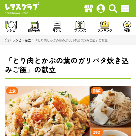
レシピ
読みもの
マンガ
フレンズ
ランキング
特集
レシピ
献立
「とり肉とかぶの葉のガリバタ炊き込みご飯」の献立
「とり肉とかぶの葉のガリバタ炊き込
みご飯」の献立
主食
副菜
副菜