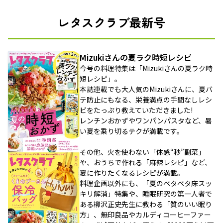
レタスクラブ最新号
Mizukiさんの夏ラク時短レシピ
今号の料理特集は「Mizukiさんの夏ラク時
短レシピ」。
本誌連載でも大人気のMizukiさんに、夏バ
テ防止にもなる、栄養満点の手間なしレシ
ピをたっぷり教えていただきました!
レンチンおかずやワンパンパスタなど、暑
い夏を乗り切るテクが満載です。
その他、火を使わない「体感“秒”副菜」
や、おうちで作れる「麻辣レシピ」など、
夏に作りたくなるレシピが満載。
料理企画以外にも、「夏のベタベタ床スッ
キリ解消」特集や、睡眠研究の第一人者で
ある柳沢正史先生に教わる「質のいい眠り
方」、無印良品やカルディコーヒーファー