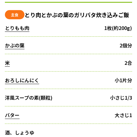
とり肉とかぶの葉のガリバタ炊き込みご飯
主食
とりもも肉
1枚(約200g)
かぶの葉
2個分
米
2合
おろしにんにく
小1片分
洋風スープの素(顆粒)
小さじ1/3
バター
大さじ1
酒、しょうゆ