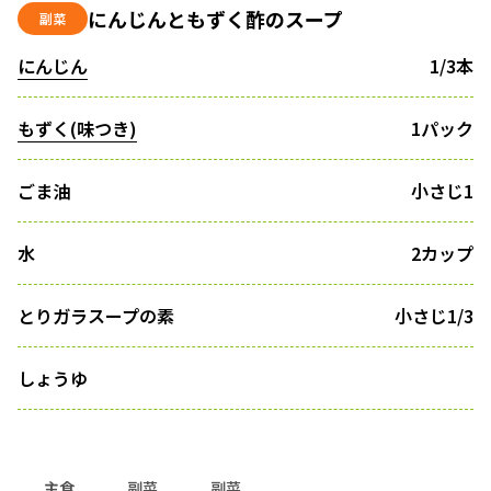
にんじんともずく酢のスープ
副菜
にんじん
1/3本
もずく(味つき)
1パック
ごま油
小さじ1
水
2カップ
とりガラスープの素
小さじ1/3
しょうゆ
主食
副菜
副菜