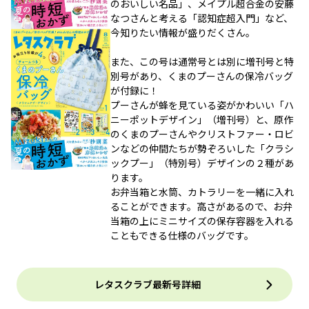
のおいしい名品」、メイプル超合金の安藤
なつさんと考える「認知症超入門」など、
今知りたい情報が盛りだくさん。
また、この号は通常号とは別に増刊号と特
別号があり、くまのプーさんの保冷バッグ
が付録に！
プーさんが蜂を見ている姿がかわいい「ハ
ニーポットデザイン」（増刊号）と、原作
のくまのプーさんやクリストファー・ロビ
ンなどの仲間たちが勢ぞろいした「クラシ
ックプー」（特別号）デザインの２種があ
ります。
お弁当箱と水筒、カトラリーを一緒に入れ
ることができます。高さがあるので、お弁
当箱の上にミニサイズの保存容器を入れる
こともできる仕様のバッグです。
レタスクラブ最新号詳細