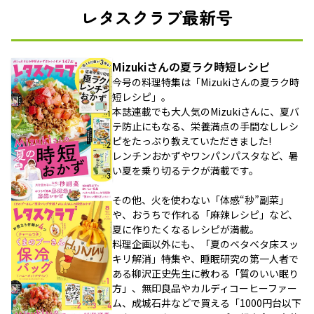
レタスクラブ最新号
Mizukiさんの夏ラク時短レシピ
今号の料理特集は「Mizukiさんの夏ラク時
短レシピ」。
本誌連載でも大人気のMizukiさんに、夏バ
テ防止にもなる、栄養満点の手間なしレシ
ピをたっぷり教えていただきました!
レンチンおかずやワンパンパスタなど、暑
い夏を乗り切るテクが満載です。
その他、火を使わない「体感“秒”副菜」
や、おうちで作れる「麻辣レシピ」など、
夏に作りたくなるレシピが満載。
料理企画以外にも、「夏のベタベタ床スッ
キリ解消」特集や、睡眠研究の第一人者で
ある柳沢正史先生に教わる「質のいい眠り
方」、無印良品やカルディコーヒーファー
ム、成城石井などで買える「1000円台以下