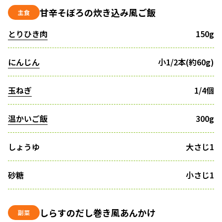
甘辛そぼろの炊き込み風ご飯
主食
とりひき肉
150g
にんじん
小1/2本(約60g)
玉ねぎ
1/4個
温かいご飯
300g
しょうゆ
大さじ1
砂糖
小さじ1
しらすのだし巻き風あんかけ
副菜