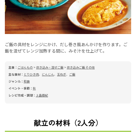
ご飯の具材をレンジにかけ、だし巻き風あんかけを作ります。ご
飯を混ぜてレンジ加熱する間に、みそ汁を仕上げて。
主食：
ごはんもの
>
炊き込み・混ぜご飯
>
炊き込みご飯 その他
主な食材：
とりひき肉
、
にんじん
、
玉ねぎ
、
ご飯
ジャンル：
和食
イベント・季節：
秋
レシピ作成・調理：
上島亜紀
献立の材料（2人分）