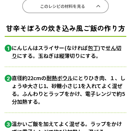
このレシピの材料を見る
甘辛そぼろの炊き込み風ご飯の作り方
にんじんはスライサー(なければ
包丁
)で
せん切
1
り
にする。玉ねぎは縦薄切りにする。
直径約22cmの
耐熱ボウル
にとりひき肉、１、し
2
ょうゆ大さじ1、砂糖小さじ1を入れてよく混ぜ
る。ふんわりとラップをかけ、電子レンジで約5
分加熱する。
温かいご飯を加えてよく混ぜる。ラップをかけ
3