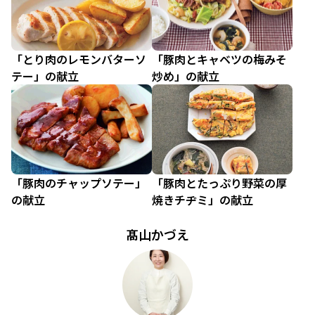
「とり肉のレモンバターソ
「豚肉とキャベツの梅みそ
テー」の献立
炒め」の献立
「豚肉のチャップソテー」
「豚肉とたっぷり野菜の厚
の献立
焼きチヂミ」の献立
髙山かづえ