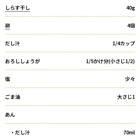
しらす干し
40g
卵
4個
だし汁
1/4カップ
おろししょうが
1/5かけ分(小さじ1/2)
塩
少々
ごま油
大さじ1
あん
・だし汁
70ml