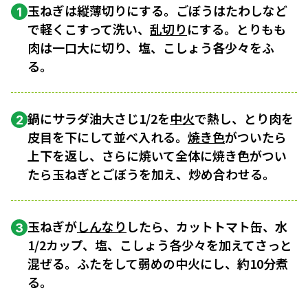
玉ねぎは縦薄切りにする。ごぼうはたわしなど
1
で軽くこすって洗い、
乱切り
にする。とりもも
肉は一口大に切り、塩、こしょう各少々をふ
る。
鍋にサラダ油大さじ1/2を
中火
で熱し、とり肉を
2
皮目を下にして並べ入れる。
焼き色
がついたら
上下を返し、さらに焼いて全体に焼き色がつい
たら玉ねぎとごぼうを加え、炒め合わせる。
玉ねぎが
しんなり
したら、カットトマト缶、水
3
1/2カップ、塩、こしょう各少々を加えてさっと
混ぜる。ふたをして弱めの中火にし、約10分煮
る。