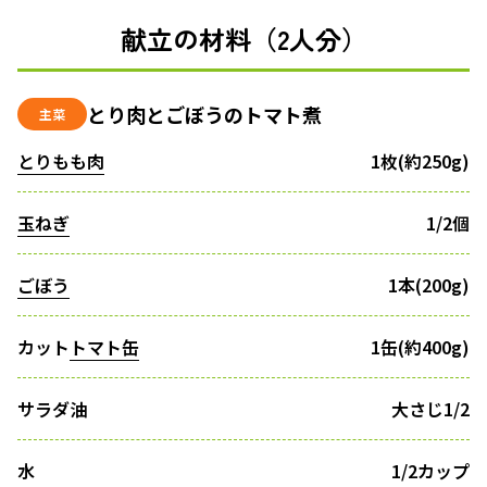
献立の材料（2人分）
とり肉とごぼうのトマト煮
主菜
とりもも肉
1枚(約250g)
玉ねぎ
1/2個
ごぼう
1本(200g)
カット
トマト缶
1缶(約400g)
サラダ油
大さじ1/2
水
1/2カップ