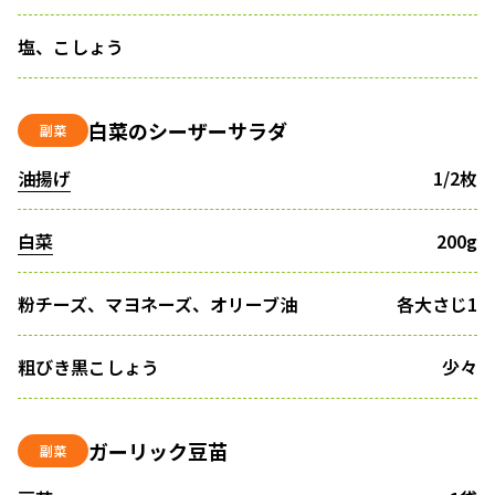
塩、こしょう
白菜のシーザーサラダ
副菜
油揚げ
1/2枚
白菜
200g
粉チーズ、マヨネーズ、オリーブ油
各大さじ1
粗びき黒こしょう
少々
ガーリック豆苗
副菜