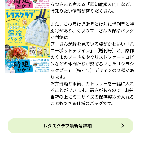
なつさんと考える「認知症超入門」など、
今知りたい情報が盛りだくさん。
また、この号は通常号とは別に増刊号と特
別号があり、くまのプーさんの保冷バッグ
が付録に！
プーさんが蜂を見ている姿がかわいい「ハ
ニーポットデザイン」（増刊号）と、原作
のくまのプーさんやクリストファー・ロビ
ンなどの仲間たちが勢ぞろいした「クラシ
ックプー」（特別号）デザインの２種があ
ります。
お弁当箱と水筒、カトラリーを一緒に入れ
ることができます。高さがあるので、お弁
当箱の上にミニサイズの保存容器を入れる
こともできる仕様のバッグです。
レタスクラブ最新号詳細