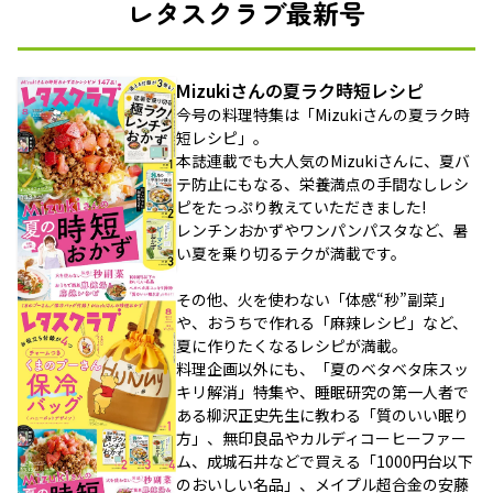
レタスクラブ最新号
Mizukiさんの夏ラク時短レシピ
今号の料理特集は「Mizukiさんの夏ラク時
短レシピ」。
本誌連載でも大人気のMizukiさんに、夏バ
テ防止にもなる、栄養満点の手間なしレシ
ピをたっぷり教えていただきました!
レンチンおかずやワンパンパスタなど、暑
い夏を乗り切るテクが満載です。
その他、火を使わない「体感“秒”副菜」
や、おうちで作れる「麻辣レシピ」など、
夏に作りたくなるレシピが満載。
料理企画以外にも、「夏のベタベタ床スッ
キリ解消」特集や、睡眠研究の第一人者で
ある柳沢正史先生に教わる「質のいい眠り
方」、無印良品やカルディコーヒーファー
ム、成城石井などで買える「1000円台以下
のおいしい名品」、メイプル超合金の安藤