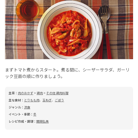
まずトマト煮からスタート。煮る間に、シーザーサラダ、ガーリ
ック豆苗の順に作りましょう。
主菜：
肉のおかず
>
鶏肉
>
その他 鶏肉料理
主な食材：
とりもも肉
、
玉ねぎ
、
ごぼう
ジャンル：
洋食
イベント・季節：
冬
レシピ作成・調理：
関岡弘美