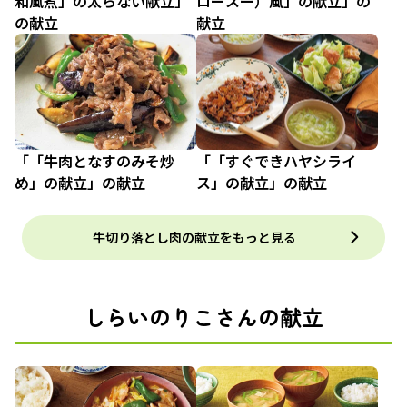
和風煮」の太らない献立」
ロースー）風」の献立」の
の献立
献立
「「牛肉となすのみそ炒
「「すぐできハヤシライ
め」の献立」の献立
ス」の献立」の献立
牛切り落とし肉の献立をもっと見る
しらいのりこさんの献立