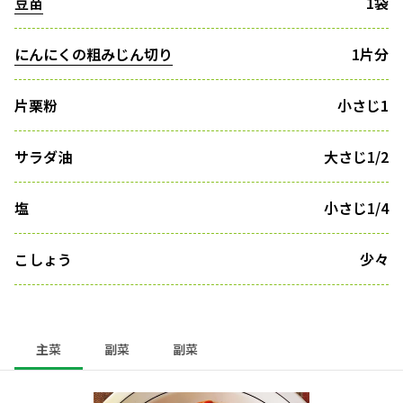
豆苗
1袋
にんにくの粗みじん切り
1片分
片栗粉
小さじ1
サラダ油
大さじ1/2
塩
小さじ1/4
こしょう
少々
主菜
副菜
副菜