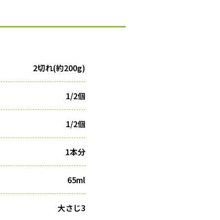
2切れ(約200g)
1/2個
1/2個
1本分
65ml
大さじ3