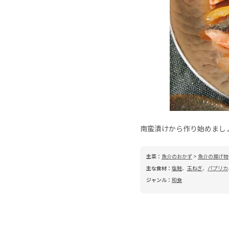
南蛮漬けから作り始めまし
主菜：
魚介のおかず
>
魚介の揚げ物
主な食材：
塩鮭
、
玉ねぎ
、
パプリカ
ジャンル：
和食