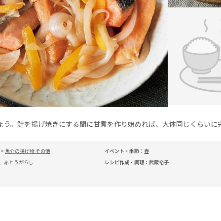
ょう。鮭を揚げ焼きにする間に甘煮を作り始めれば、大体同じくらいに
>
魚介の揚げ物 その他
イベント・季節：
春
、
赤とうがらし
レシピ作成・調理：
武蔵裕子