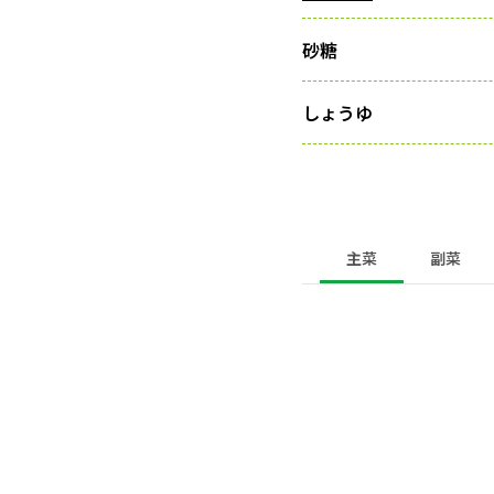
砂糖
しょうゆ
主菜
副菜