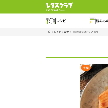
レシピ
読みも
レシピ
献立
「鮭の南蛮漬け」の献立
主菜