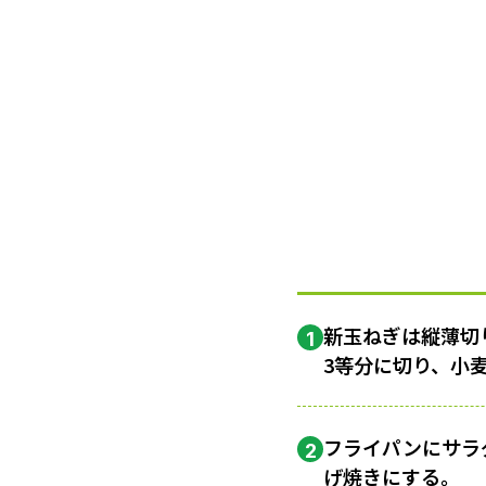
新玉ねぎは縦薄切
1
3等分に切り、小
フライパンにサラ
2
げ焼きにする。