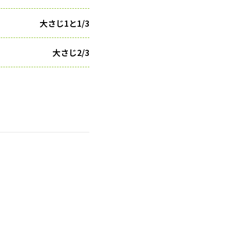
大さじ1と1/3
大さじ2/3