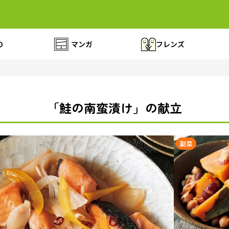
の
マンガ
フレンズ
「鮭の南蛮漬け」の献立
副菜