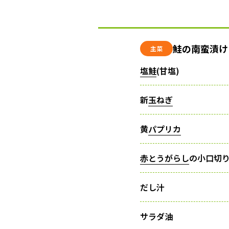
鮭の南蛮漬け
主菜
塩鮭
(甘塩)
新
玉ねぎ
黄
パプリカ
赤とうがらし
の小口切
だし汁
サラダ油