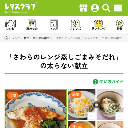
レシピ
読みもの
マンガ
フレンズ
ランキング
特集
レシピ
献立
太らない献立
「さわらのレンジ蒸しごまみそだれ」の太らない献立
「さわらのレンジ蒸しごまみそだれ」
の太らない献立
使い方ガイド
副菜
主菜
汁もの