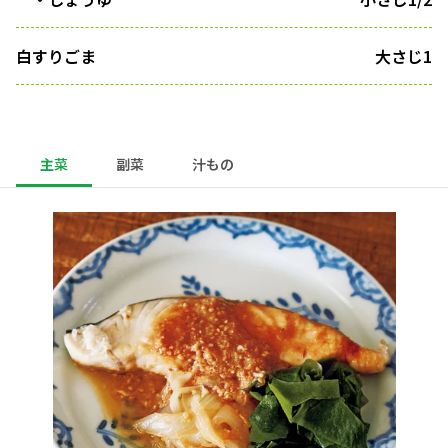
白すりごま
大さじ1
主菜
副菜
汁もの