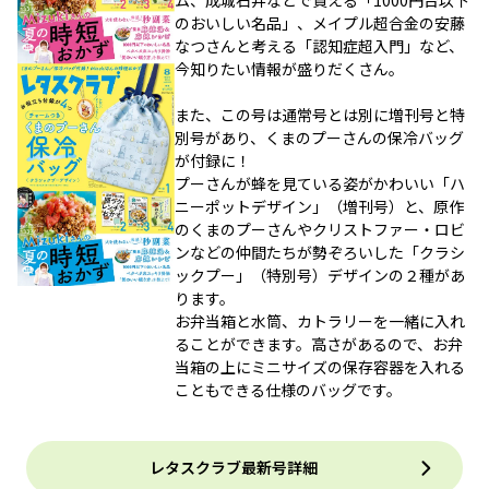
ム、成城石井などで買える「1000円台以下
のおいしい名品」、メイプル超合金の安藤
なつさんと考える「認知症超入門」など、
今知りたい情報が盛りだくさん。
また、この号は通常号とは別に増刊号と特
別号があり、くまのプーさんの保冷バッグ
が付録に！
プーさんが蜂を見ている姿がかわいい「ハ
ニーポットデザイン」（増刊号）と、原作
のくまのプーさんやクリストファー・ロビ
ンなどの仲間たちが勢ぞろいした「クラシ
ックプー」（特別号）デザインの２種があ
ります。
お弁当箱と水筒、カトラリーを一緒に入れ
ることができます。高さがあるので、お弁
当箱の上にミニサイズの保存容器を入れる
こともできる仕様のバッグです。
レタスクラブ最新号詳細