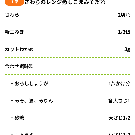
さわらのレンジ蒸しごまみそだれ
主菜
さわら
2切れ
新玉ねぎ
1/2個
カットわかめ
3g
合わせ調味料
・おろししょうが
1/2かけ分
・みそ、酒、みりん
各大さじ1
・砂糖
大さじ1/2
・しょうゆ
小さじ1/2