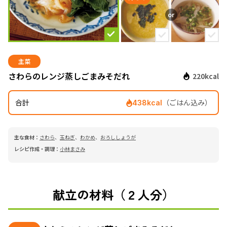
主菜
さわらのレンジ蒸しごまみそだれ
220kcal
合計
（ごはん込み）
438kcal
主な食材：
さわら
、
玉ねぎ
、
わかめ
、
おろししょうが
レシピ作成・調理：
小林まさみ
献立の材料（２人分）