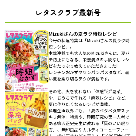
レタスクラブ最新号
Mizukiさんの夏ラク時短レシピ
今号の料理特集は「Mizukiさんの夏ラク時
短レシピ」。
本誌連載でも大人気のMizukiさんに、夏バ
テ防止にもなる、栄養満点の手間なしレシ
ピをたっぷり教えていただきました!
レンチンおかずやワンパンパスタなど、暑
い夏を乗り切るテクが満載です。
その他、火を使わない「体感“秒”副菜」
や、おうちで作れる「麻辣レシピ」など、
夏に作りたくなるレシピが満載。
料理企画以外にも、「夏のベタベタ床スッ
キリ解消」特集や、睡眠研究の第一人者で
ある柳沢正史先生に教わる「質のいい眠り
方」、無印良品やカルディコーヒーファー