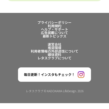
プライバシーポリシー
利用規約
ヘルプ・サポート
広告掲載について
最新トピックス
運営会社
推奨環境
利用者情報の外部送信について
媒体資料
レタスクラブについて
毎日更新！インスタもチェック！
レタスクラブ © KADOKAWA LifeDesign. 2026