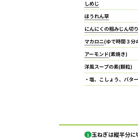
しめじ
ほうれん草
にんにくの粗みじん切
マカロニ
(ゆで時間３分
アーモンド
(素焼き)
洋風スープの素(顆粒)
・塩、こしょう、バタ
玉ねぎは縦半分に
1