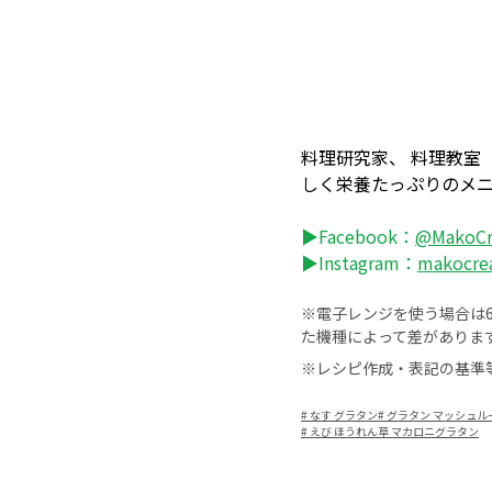
料理研究家、 料理教室「
しく栄養たっぷりのメ
▶Facebook：
@MakoCre
▶Instagram：
makocrea
※電子レンジを使う場合は60
た機種によって差がありま
※レシピ作成・表記の基準
#
なす グラタン
#
グラタン マッシュル
#
えび ほうれん草 マカロニグラタン