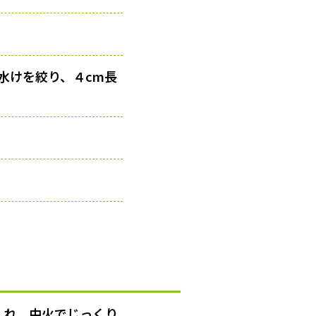
水けを絞り、４cm長
入れ、
中火
でじっくり