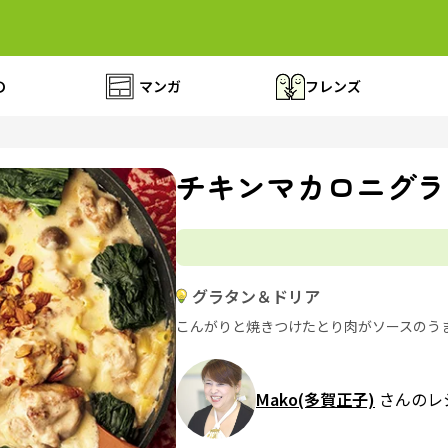
の
マンガ
フレンズ
チキンマカロニグラ
グラタン＆ドリア
こんがりと焼きつけたとり肉がソースのう
Mako(多賀正子)
さんのレ