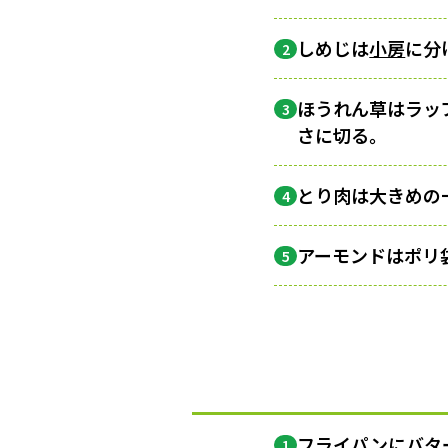
しめじは
小房
に分
2
ほうれん草はラッ
3
さに切る。
とり肉は大きめの
4
アーモンドはポリ
5
フライパンにバター
1