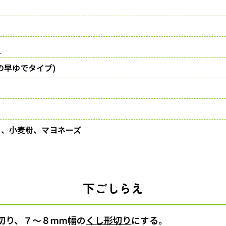
り
の早ゆでタイプ)
ー、小麦粉、マヨネーズ
下ごしらえ
切り、７〜８mm幅の
くし形切り
にする。