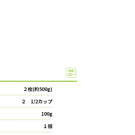
２枚(約500g)
２ 1/2カップ
100g
１個