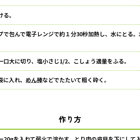
ける。
プで包んで電子レンジで約１分30秒加熱し、水にとる。
一口大に切り、塩小さじ1/2、こしょう適量をふる。
袋に入れ、
めん棒
などでたたいて粗く砕く。
作り方
20gを入れて
弱火
で溶かす。とり肉の皮目を下にして