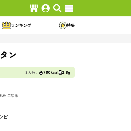
ランキング
特集
タン
１人分：
780kcal
2.8g
まみになる
シピ