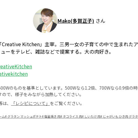
Mako(多賀正子)
さん
Creative Kitchen」主宰。三男一女の子育ての中で生まれ
ニューをテレビ、雑誌などで提案する。大の肉好き。
ativeKitchen
tivekitchen
0Wのものを基準としています。500Wなら1.2倍、700Wなら0.9倍
すので、様子をみながら加熱してください。
等は、
「レシピについて」
をご覧ください。
ーム
#
グラタン マッシュポテト
#
塩釜焼き 肉
#
タコライス 肉
#
しいたけ 肉
#
じゃがいも ひき肉 グラタ