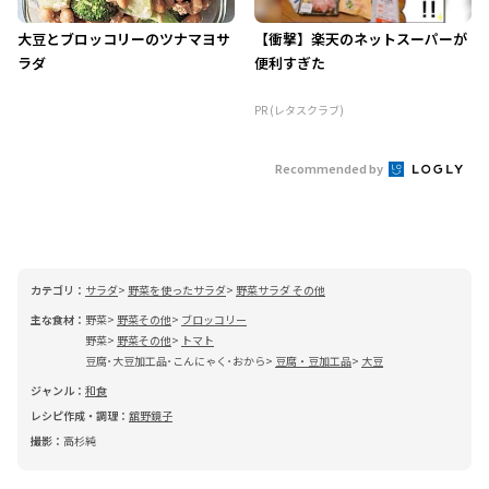
大豆とブロッコリーのツナマヨサ
【衝撃】楽天のネットスーパーが
ラダ
便利すぎた
PR (レタスクラブ)
Recommended by
カテゴリ：
サラダ
野菜を使ったサラダ
野菜サラダ その他
主な食材：
野菜
野菜その他
ブロッコリー
野菜
野菜その他
トマト
豆腐･大豆加工品･こんにゃく･おから
豆腐・豆加工品
大豆
ジャンル：
和食
レシピ作成・調理：
舘野鏡子
撮影：
高杉純