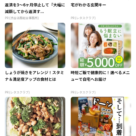
返済を3～6ヶ月停止して『大幅に
宅がわかる玄関キー
減額してから返済す...
PR (渋谷法務総合事務所)
PR (レタスクラブ)
しょうが焼きをアレンジ！スタミ
時短ご飯で健康的に！選べるメニ
ナ＆満足度アップの食材とは
ューで自宅へお届け
PR (レタスクラブ)
PR (レタスクラブ)