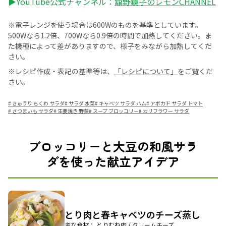
▶YouTube公式チャンネル：
舘野鏡子のレモンCHANNEL
※電子レンジを使う場合は600Wのものを基準としています。
500Wなら1.2倍、700Wなら0.9倍の時間で加熱してください。ま
た機種によって差がありますので、様子をみながら加熱してくだ
さい。
※レシピ作成・表記の基準等は、
「レシピについて」
をご覧くだ
さい。
#
きゅうり ちくわ サラダ
#
サラダ 水菜
#
キャベツ サラダ ハム
#
アボカド サラダ トマト
#
さつまいも サラダ
#
生姜焼き 野菜
#
スープ ブロッコリー
#
カリフラワー サラダ
ブロッコリーと大豆の和風サラ
ダを使った献立アイデア
とり肉と春キャベツのチーズ蒸し
主な食材： とりむね肉 / クリームチーズ