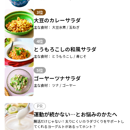
3位
大豆のカレーサラダ
主な食材： 大豆水煮 / 玉ねぎ
4位
とうもろこしの和風サラダ
主な食材： とうもろこし / 青じそ
5位
ゴーヤーツナサラダ
主な食材： ツナ / ゴーヤー
PR
運動が続かない…とお悩みのかたへ
腸活だけじゃない！太りにくいカラダづくりをサポートし
てくれるヨーグルトがあるってホント？