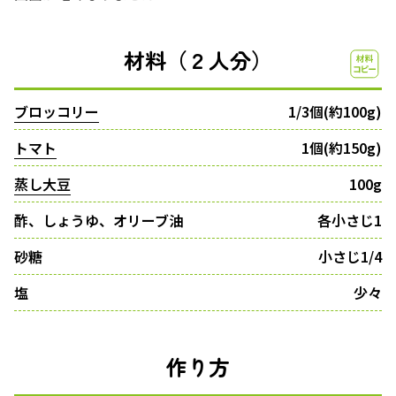
材料（２人分）
ブロッコリー
1/3個(約100g)
トマト
1個(約150g)
蒸し大豆
100g
酢、しょうゆ、オリーブ油
各小さじ1
砂糖
小さじ1/4
塩
少々
作り方