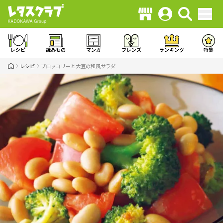
レシピ
読みもの
マンガ
フレンズ
ランキング
特集
レシピ
ブロッコリーと大豆の和風サラダ