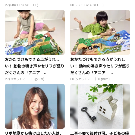
PR (FINCHI on GOETHE)
PR (FINCHI on GOETHE)
おかたづけもできる点がうれし
おかたづけもできる点がうれし
い！ 動物の鳴き声やセリフが盛り
い！ 動物の鳴き声やセリフが盛り
だくさんの「アニア ...
だくさんの「アニア ...
PR (タカラトミー｜Hugkum)
PR (タカラトミー｜Hugkum)
リボ地獄から抜け出したい人は、
工事不要で後付け可。子どもの帰