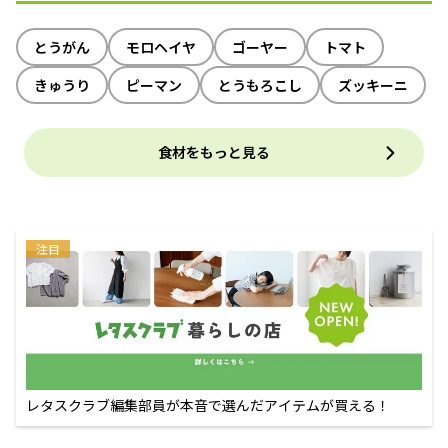
とうがん
モロヘイヤ
ゴーヤー
トマト
きゅうり
ピーマン
とうもろこし
ズッキーニ
食材をもっと見る
注目
レタスクラブ編集部員が本音で選んだアイテムが買える！