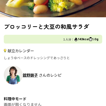
ブロッコリーと大豆の和風サラダ
１人分：
143kcal
1.0g
献立カレンダー
しょうゆベースのドレッシングであっさりと
舘野鏡子
さんのレシピ
料理中モード
画面が暗くなりません