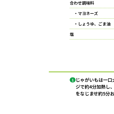
合わせ調味料
・マヨネーズ
・しょうゆ、ごま油
塩
じゃがいもは一口
1
ジで約4分加熱し
をなじませ約5分