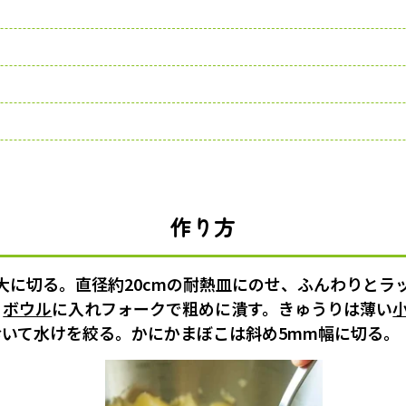
作り方
大に切る。直径約20cmの耐熱皿にのせ、ふんわりとラ
、
ボウル
に入れフォークで粗めに潰す。きゅうりは薄い
おいて水けを絞る。かにかまぼこは斜め5mm幅に切る。