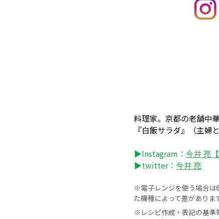
料理家。京都の老舗中
『白飯サラダ』（主婦
▶Instagram：
今井 亮
▶twitter：
今井 亮
※電子レンジを使う場合は60
た機種によって差がありま
※レシピ作成・表記の基準