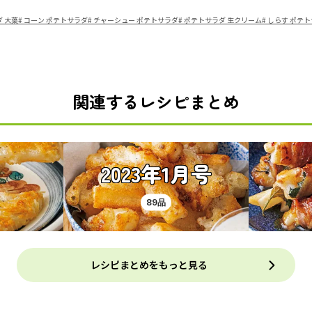
 大葉
#
コーン ポテトサラダ
#
チャーシュー ポテトサラダ
#
ポテトサラダ 生クリーム
#
しらす ポテ
関連するレシピまとめ
2023年1月号
89品
レシピまとめをもっと見る