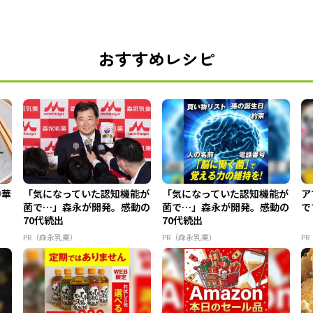
おすすめレシピ
中華
「気になっていた認知機能が
「気になっていた認知機能が
ア
菌で…」森永が開発。感動の
菌で…」森永が開発。感動の
で
70代続出
70代続出
PR（森永乳業）
PR（森永乳業）
P