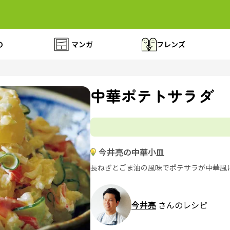
の
マンガ
フレンズ
中華ポテトサラダ
今井亮の中華小皿
長ねぎとごま油の風味でポテサラが中華風
今井亮
さんのレシピ