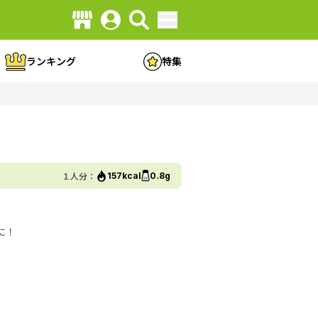
ランキング
特集
１人分：
157kcal
0.8g
に！