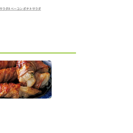
トサラダ
#
ベーコン ポテトサラダ