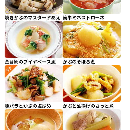
焼きかぶのマスタードあえ
簡単ミネストローネ
金目鯛のブイヤベース風
かぶのそぼろ煮
ラク
豚バラとかぶの塩炒め
かぶと油揚げのさっと煮