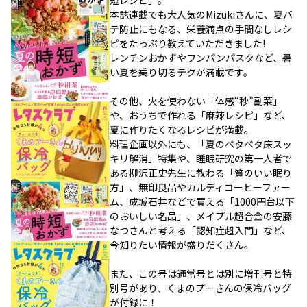
短レシピ」。
本誌連載でも大人気のMizukiさんに、夏バ
テ防止にもなる、栄養満点の手間なしレシ
ピをたっぷり教えていただきました!
レンチンおかずやワンパンパスタなど、暑
い夏を乗り切るテクが満載です。
その他、火を使わない「体感“秒”副菜」
や、おうちで作れる「麻辣レシピ」など、
夏に作りたくなるレシピが満載。
料理企画以外にも、「夏のベタベタ床スッ
キリ解消」特集や、睡眠研究の第一人者で
ある柳沢正史先生に教わる「質のいい眠り
方」、無印良品やカルディコーヒーファー
ム、成城石井などで買える「1000円台以下
のおいしい名品」、メイプル超合金の安藤
なつさんと考える「認知症超入門」など、
今知りたい情報が盛りだくさん。
また、この号は通常号とは別に増刊号と特
別号があり、くまのプーさんの保冷バッグ
が付録に！