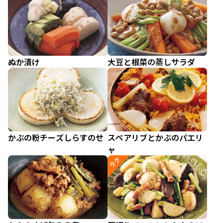
ぬか漬け
大豆と根菜の蒸しサラダ
かぶの粉チーズしらすのせ
スペアリブとかぶのパエリ
ャ
ラク