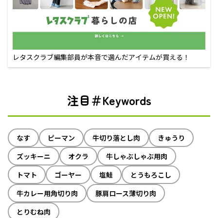
レタスクラブ編集部員が本音で選んだアイテムが買える！
注目＃Keywords
なす
ピーマン
牛切り落とし肉
きゅうり
ズッキーニ
オクラ
牛しゃぶしゃぶ用肉
トマト
ゴーヤー
塩鮭
とうもろこし
牛カレー用角切り肉
豚肩ロース薄切り肉
とりむね肉