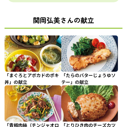
関岡弘美さんの献立
「まぐろとアボカドのポキ
「たらのバターじょうゆソ
丼」の献立
テー」の献立
「青椒肉絲（チンジャオロ
「とりひき肉のチーズカツ