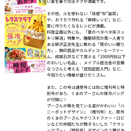
い夏を乗り切るテクが満載です。
その他、火を使わない「体感“秒”副菜」
や、おうちで作れる「麻辣レシピ」など、
夏に作りたくなるレシピが満載。
料理企画以外にも、「夏のベタベタ床スッ
キリ解消」特集や、睡眠研究の第一人者で
ある柳沢正史先生に教わる「質のいい眠り
方」、無印良品やカルディコーヒーファー
ム、成城石井などで買える「1000円台以下
のおいしい名品」、メイプル超合金の安藤
なつさんと考える「認知症超入門」など、
今知りたい情報が盛りだくさん。
また、この号は通常号とは別に増刊号と特
別号があり、くまのプーさんの保冷バッグ
が付録に！
プーさんが蜂を見ている姿がかわいい「ハ
ニーポットデザイン」（増刊号）と、原作
のくまのプーさんやクリストファー・ロビ
ンなどの仲間たちが勢ぞろいした「クラシ
ックプー」（特別号）デザインの２種があ