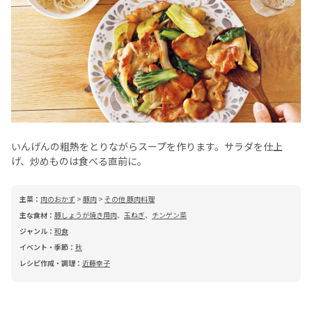
いんげんの粗熱をとりながらスープを作ります。サラダを仕上
げ、炒めものは食べる直前に。
主菜：
肉のおかず
>
豚肉
>
その他 豚肉料理
主な食材：
豚しょうが焼き用肉
、
玉ねぎ
、
チンゲン菜
ジャンル：
和食
イベント・季節：
秋
レシピ作成・調理：
近藤幸子