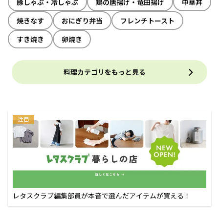
豚しゃぶ・冷しゃぶ
鶏の唐揚げ・竜田揚げ
中華丼
焼きなす
おにぎり弁当
フレンチトースト
すき焼き
卵焼き
料理カテゴリをもっと見る
注目
レタスクラブ編集部員が本音で選んだアイテムが買える！