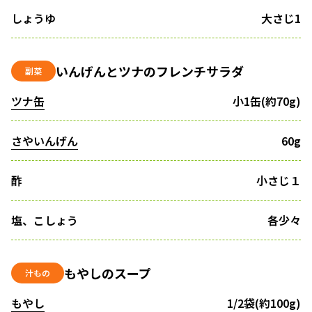
しょうゆ
大さじ1
いんげんとツナのフレンチサラダ
副菜
ツナ缶
小1缶(約70g)
さやいんげん
60g
酢
小さじ１
塩、こしょう
各少々
もやしのスープ
汁もの
もやし
1/2袋(約100g)