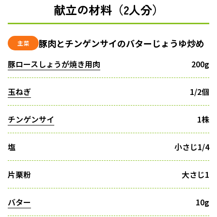
献立の材料（2人分）
豚肉とチンゲンサイのバターじょうゆ炒め
主菜
豚ロースしょうが焼き用肉
200g
玉ねぎ
1/2個
チンゲンサイ
1株
塩
小さじ1/4
片栗粉
大さじ1
バター
10g