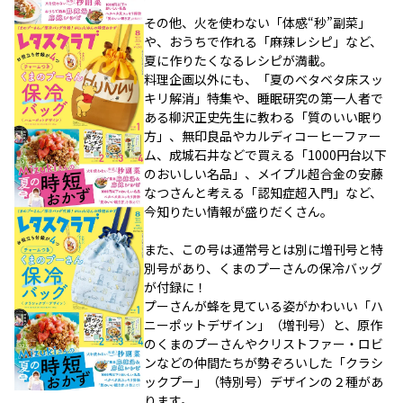
その他、火を使わない「体感“秒”副菜」
や、おうちで作れる「麻辣レシピ」など、
夏に作りたくなるレシピが満載。
料理企画以外にも、「夏のベタベタ床スッ
キリ解消」特集や、睡眠研究の第一人者で
ある柳沢正史先生に教わる「質のいい眠り
方」、無印良品やカルディコーヒーファー
ム、成城石井などで買える「1000円台以下
のおいしい名品」、メイプル超合金の安藤
なつさんと考える「認知症超入門」など、
今知りたい情報が盛りだくさん。
また、この号は通常号とは別に増刊号と特
別号があり、くまのプーさんの保冷バッグ
が付録に！
プーさんが蜂を見ている姿がかわいい「ハ
ニーポットデザイン」（増刊号）と、原作
のくまのプーさんやクリストファー・ロビ
ンなどの仲間たちが勢ぞろいした「クラシ
ックプー」（特別号）デザインの２種があ
ります。