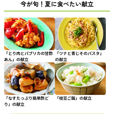
今が旬！夏に食べたい献立
「とり肉とパプリカの甘酢
「ツナと青じそのパスタ」
あん」の献立
の献立
「なすたっぷり簡単酢ど
「枝豆ご飯」の献立
り」の献立