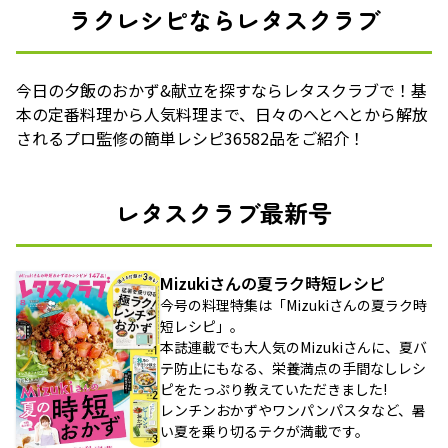
ラクレシピならレタスクラブ
今日の夕飯のおかず&献立を探すならレタスクラブで！基
本の定番料理から人気料理まで、日々のへとへとから解放
されるプロ監修の簡単レシピ36582品をご紹介！
レタスクラブ最新号
Mizukiさんの夏ラク時短レシピ
今号の料理特集は「Mizukiさんの夏ラク時
短レシピ」。
本誌連載でも大人気のMizukiさんに、夏バ
テ防止にもなる、栄養満点の手間なしレシ
ピをたっぷり教えていただきました!
レンチンおかずやワンパンパスタなど、暑
い夏を乗り切るテクが満載です。