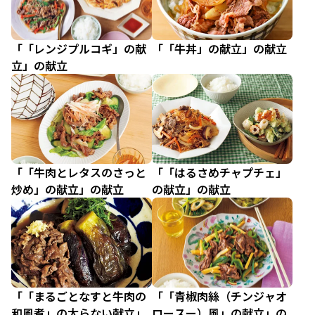
「「レンジプルコギ」の献
「「牛丼」の献立」の献立
立」の献立
「「牛肉とレタスのさっと
「「はるさめチャプチェ」
炒め」の献立」の献立
の献立」の献立
「「まるごとなすと牛肉の
「「青椒肉絲（チンジャオ
和風煮」の太らない献立」
ロースー）風」の献立」の