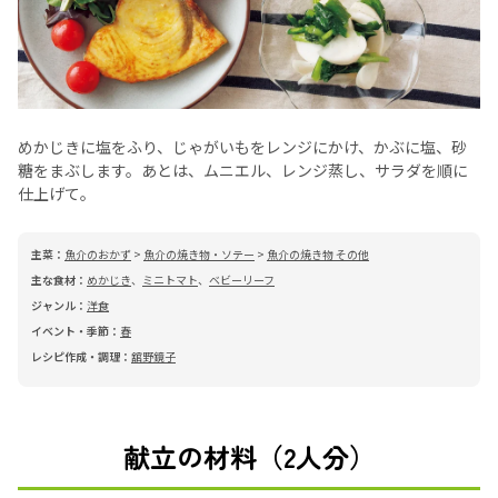
めかじきに塩をふり、じゃがいもをレンジにかけ、かぶに塩、砂
糖をまぶします。あとは、ムニエル、レンジ蒸し、サラダを順に
仕上げて。
主菜：
魚介のおかず
>
魚介の焼き物・ソテー
>
魚介の焼き物 その他
主な食材：
めかじき
、
ミニトマト
、
ベビーリーフ
ジャンル：
洋食
イベント・季節：
春
レシピ作成・調理：
舘野鏡子
献立の材料（2人分）