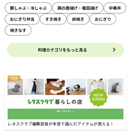
豚しゃぶ・冷しゃぶ
鶏の唐揚げ・竜田揚げ
中華丼
おにぎり弁当
すき焼き
卵焼き
おにぎり
焼きなす
料理カテゴリをもっと見る
注目
レタスクラブ編集部員が本音で選んだアイテムが買える！