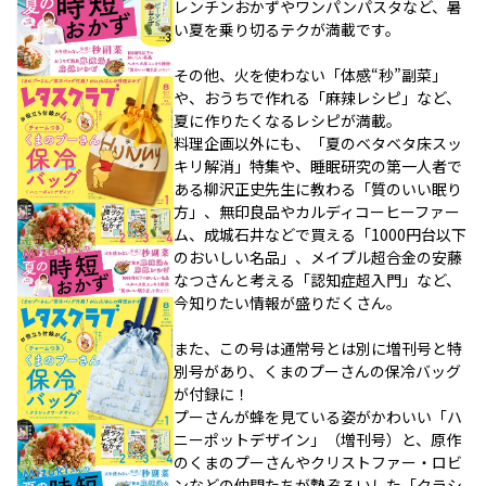
レンチンおかずやワンパンパスタなど、暑
い夏を乗り切るテクが満載です。
その他、火を使わない「体感“秒”副菜」
や、おうちで作れる「麻辣レシピ」など、
夏に作りたくなるレシピが満載。
料理企画以外にも、「夏のベタベタ床スッ
キリ解消」特集や、睡眠研究の第一人者で
ある柳沢正史先生に教わる「質のいい眠り
方」、無印良品やカルディコーヒーファー
ム、成城石井などで買える「1000円台以下
のおいしい名品」、メイプル超合金の安藤
なつさんと考える「認知症超入門」など、
今知りたい情報が盛りだくさん。
また、この号は通常号とは別に増刊号と特
別号があり、くまのプーさんの保冷バッグ
が付録に！
プーさんが蜂を見ている姿がかわいい「ハ
ニーポットデザイン」（増刊号）と、原作
のくまのプーさんやクリストファー・ロビ
ンなどの仲間たちが勢ぞろいした「クラシ