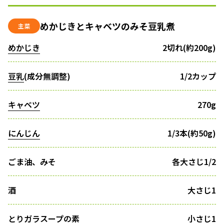
めかじきとキャベツのみそ豆乳煮
主菜
めかじき
2切れ(約200g)
豆乳
(成分無調整)
1/2カップ
キャベツ
270g
にんじん
1/3本(約50g)
ごま油、みそ
各大さじ1/2
酒
大さじ1
とりガラスープの素
小さじ1