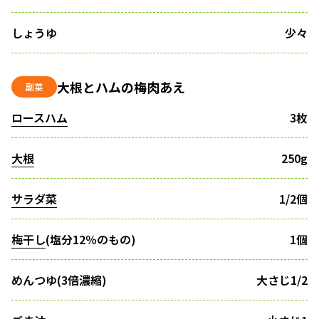
しょうゆ
少々
大根とハムの梅肉あえ
副菜
ロースハム
3枚
大根
250g
サラダ菜
1/2個
梅干し
(塩分12％のもの)
1個
めんつゆ(3倍濃縮)
大さじ1/2