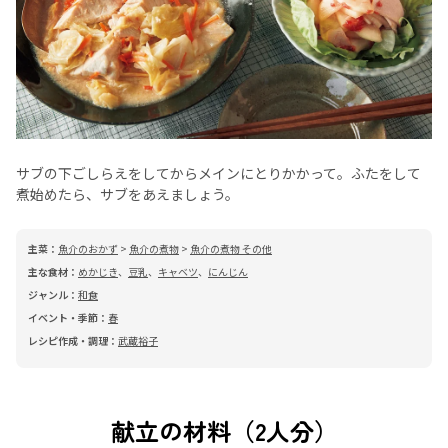
サブの下ごしらえをしてからメインにとりかかって。ふたをして
煮始めたら、サブをあえましょう。
主菜：
魚介のおかず
>
魚介の煮物
>
魚介の煮物 その他
主な食材：
めかじき
、
豆乳
、
キャベツ
、
にんじん
ジャンル：
和食
イベント・季節：
春
レシピ作成・調理：
武蔵裕子
献立の材料（2人分）