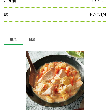
ごま油
小さじ1
塩
小さじ1/4
主菜
副菜