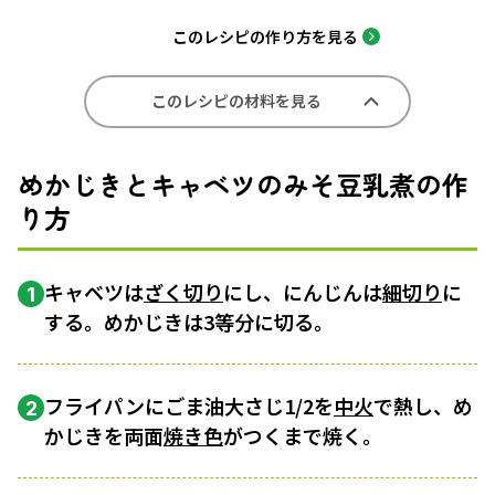
このレシピの作り方を見る
このレシピの材料を見る
めかじきとキャベツのみそ豆乳煮の作
り方
キャベツは
ざく切り
にし、にんじんは
細切り
に
1
する。めかじきは3等分に切る。
フライパンにごま油大さじ1/2を
中火
で熱し、め
2
かじきを両面
焼き色
がつくまで焼く。