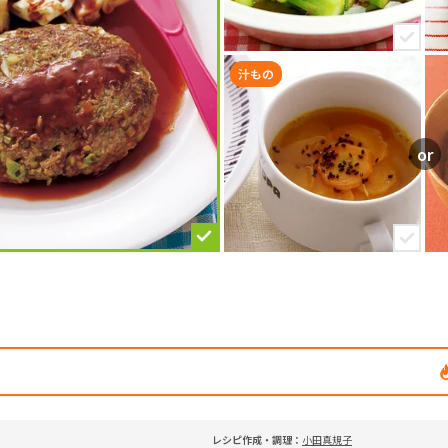
汁もの
レシピ作成・調理：
小田真規子