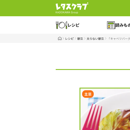
レシピ
読みも
レシピ
献立
太らない献立
「キャベツバー
主菜