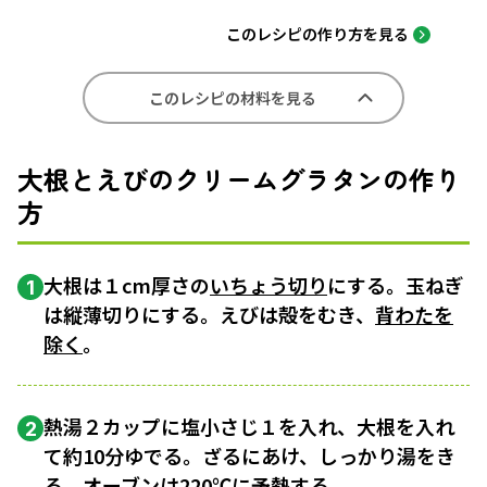
このレシピの作り方を見る
このレシピの材料を見る
大根とえびのクリームグラタンの作り
方
大根は１cm厚さの
いちょう切り
にする。玉ねぎ
1
は縦薄切りにする。えびは殻をむき、
背わたを
除く
。
熱湯２カップに塩小さじ１を入れ、大根を入れ
2
て約10分ゆでる。ざるにあけ、しっかり湯をき
る。オーブンは220℃に
予熱
する。