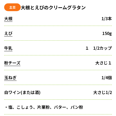
大根とえびのクリームグラタン
主菜
大根
1/3本
えび
150g
牛乳
１ 1/2カップ
粉チーズ
大さじ１
玉ねぎ
1/4個
白ワイン(または酒)
大さじ1/2
・塩、こしょう、片栗粉、バター、パン粉