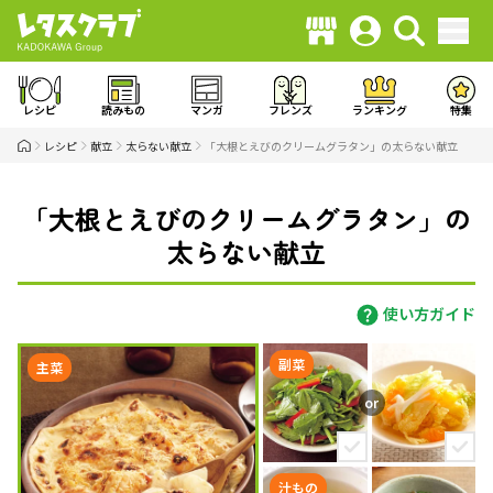
レシピ
読みもの
マンガ
フレンズ
ランキング
特集
レシピ
献立
太らない献立
「大根とえびのクリームグラタン」の太らない献立
「大根とえびのクリームグラタン」の
太らない献立
使い方ガイド
副菜
主菜
汁もの