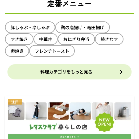
定番メニュー
豚しゃぶ・冷しゃぶ
鶏の唐揚げ・竜田揚げ
すき焼き
中華丼
おにぎり弁当
焼きなす
卵焼き
フレンチトースト
料理カテゴリをもっと見る
注目