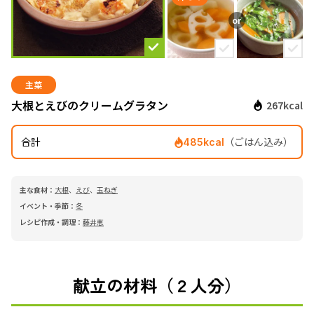
主菜
大根とえびのクリームグラタン
267kcal
合計
（ごはん込み）
485kcal
主な食材：
大根
、
えび
、
玉ねぎ
イベント・季節：
冬
レシピ作成・調理：
藤井恵
献立の材料（２人分）