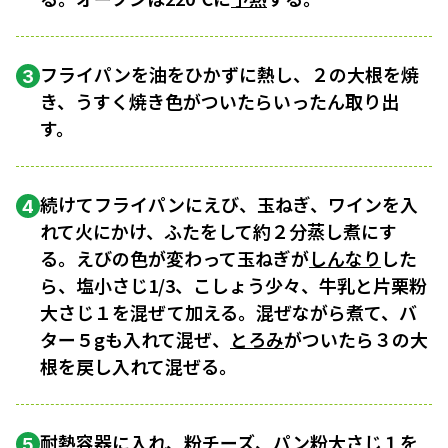
フライパンを油をひかずに熱し、２の大根を焼
3
き、うすく焼き色がついたらいったん取り出
す。
続けてフライパンにえび、玉ねぎ、ワインを入
4
れて火にかけ、ふたをして約２分蒸し煮にす
る。えびの色が変わって玉ねぎが
しんなり
した
ら、塩小さじ1/3、こしょう少々、牛乳と片栗粉
大さじ１を混ぜて加える。混ぜながら煮て、バ
ター５gも入れて混ぜ、
とろみ
がついたら３の大
根を戻し入れて混ぜる。
耐熱容器に入れ、粉チーズ、パン粉大さじ１を
5