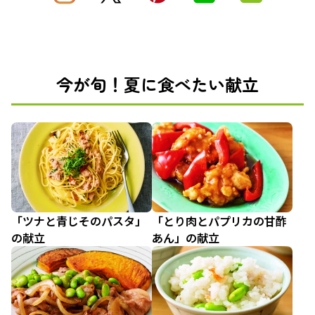
今が旬！夏に食べたい献立
「ツナと青じそのパスタ」
「とり肉とパプリカの甘酢
の献立
あん」の献立