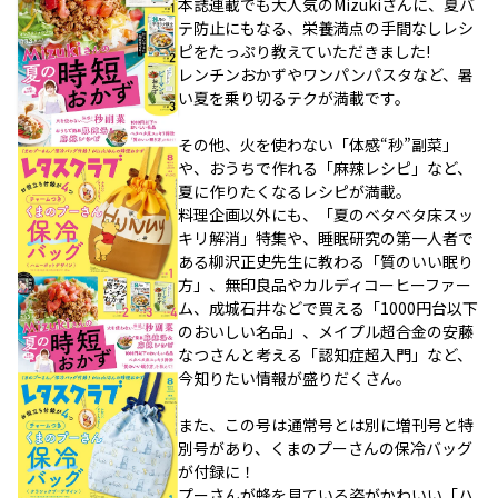
本誌連載でも大人気のMizukiさんに、夏バ
テ防止にもなる、栄養満点の手間なしレシ
ピをたっぷり教えていただきました!
レンチンおかずやワンパンパスタなど、暑
い夏を乗り切るテクが満載です。
その他、火を使わない「体感“秒”副菜」
や、おうちで作れる「麻辣レシピ」など、
夏に作りたくなるレシピが満載。
料理企画以外にも、「夏のベタベタ床スッ
キリ解消」特集や、睡眠研究の第一人者で
ある柳沢正史先生に教わる「質のいい眠り
方」、無印良品やカルディコーヒーファー
ム、成城石井などで買える「1000円台以下
のおいしい名品」、メイプル超合金の安藤
なつさんと考える「認知症超入門」など、
今知りたい情報が盛りだくさん。
また、この号は通常号とは別に増刊号と特
別号があり、くまのプーさんの保冷バッグ
が付録に！
プーさんが蜂を見ている姿がかわいい「ハ