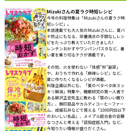
Mizukiさんの夏ラク時短レシピ
今号の料理特集は「Mizukiさんの夏ラク時
短レシピ」。
本誌連載でも大人気のMizukiさんに、夏バ
テ防止にもなる、栄養満点の手間なしレシ
ピをたっぷり教えていただきました!
レンチンおかずやワンパンパスタなど、暑
い夏を乗り切るテクが満載です。
その他、火を使わない「体感“秒”副菜」
や、おうちで作れる「麻辣レシピ」など、
夏に作りたくなるレシピが満載。
料理企画以外にも、「夏のベタベタ床スッ
キリ解消」特集や、睡眠研究の第一人者で
ある柳沢正史先生に教わる「質のいい眠り
方」、無印良品やカルディコーヒーファー
ム、成城石井などで買える「1000円台以下
のおいしい名品」、メイプル超合金の安藤
なつさんと考える「認知症超入門」など、
今知りたい情報が盛りだくさん。