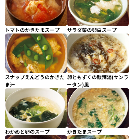
トマトのかきたまスープ
サラダ菜の卵白スープ
スナップえんどうのかきた
卵ともずくの酸辣湯(サンラ
ま汁
ータン)風
わかめと卵のスープ
かきたまスープ