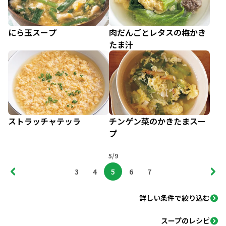
にら玉スープ
肉だんごとレタスの梅かき
たま汁
ストラッチャテッラ
チンゲン菜のかきたまスー
プ
5/9
3
4
5
6
7
詳しい条件で絞り込む
スープのレシピ