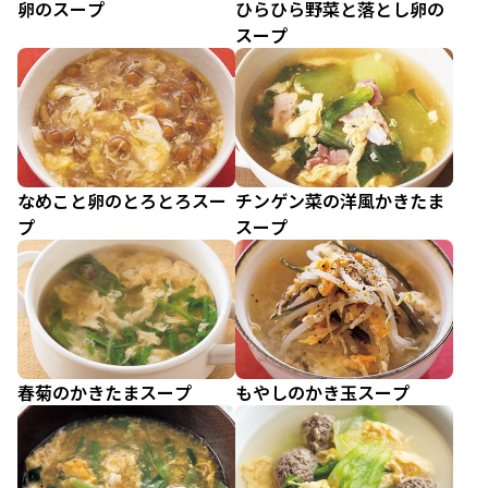
卵のスープ
ひらひら野菜と落とし卵の
スープ
なめこと卵のとろとろスー
チンゲン菜の洋風かきたま
プ
スープ
春菊のかきたまスープ
もやしのかき玉スープ