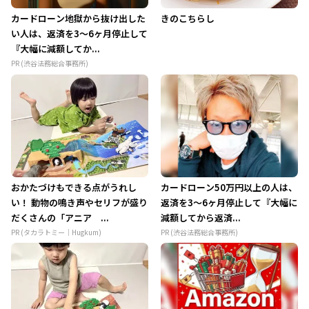
カードローン地獄から抜け出した
きのこちらし
い人は、返済を3～6ヶ月停止して
『大幅に減額してか...
PR (渋谷法務総合事務所)
おかたづけもできる点がうれし
カードローン50万円以上の人は、
い！ 動物の鳴き声やセリフが盛り
返済を3～6ヶ月停止して『大幅に
だくさんの「アニア ...
減額してから返済...
PR (タカラトミー｜Hugkum)
PR (渋谷法務総合事務所)