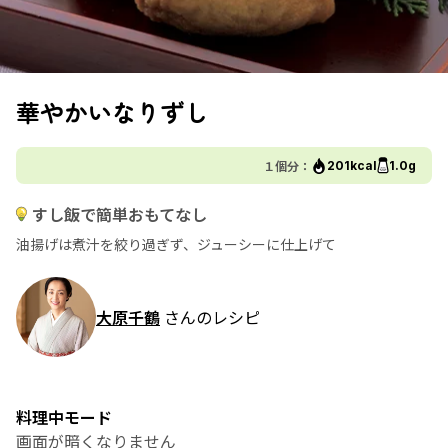
華やかいなりずし
１個分：
201kcal
1.0g
すし飯で簡単おもてなし
油揚げは煮汁を絞り過ぎず、ジューシーに仕上げて
大原千鶴
さんのレシピ
料理中モード
画面が暗くなりません