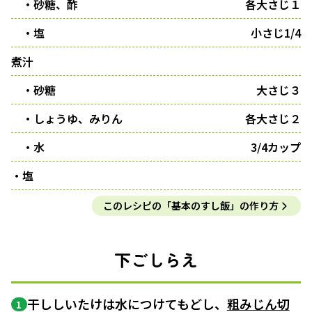
・砂糖、酢
各大さじ１
・塩
小さじ1/4
煮汁
・砂糖
大さじ３
・しょうゆ、みりん
各大さじ２
・水
3/4カップ
・塩
このレシピの「基本のすし飯」の作り方
下ごしらえ
干ししいたけは水につけてもどし、
粗みじん切
1