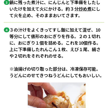
鍋に残った煮汁に、にんじんと下準備をしたし
3
いたけを加えて火にかける。約３分
炒め煮
にし
て火を止め、そのままおいてさます。
３の汁けをよくきってすし飯に加えて混ぜ、10
4
等分にして俵形のおにぎりを作る。２の１切れ
に、おにぎり１個を詰める。これを10個作る。
上に下準備したれんこん１枚、えび１尾、絹さ
や２切れをそれぞれのせる。
※油揚げの切り取った部分は、冷凍保存可能。
うどんにのせてきつねうどんにしてもおいしい。