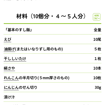
材料（10個分・４〜５人分）
「基本のすし飯」
全量
えび
10尾
油揚げ
(またはいなりずし用のもの)
５枚
干ししいたけ
１枚
絹さや
10本
れんこん
の半月切り(５mm厚さのもの)
10枚
にんじん
のせん切り
30g
漬け汁