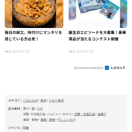
毎日の献立、味付けにマンネリを
誕生日エピソードを大募集！豪華
感じている方必見！
賞品が当たるコンテスト開催
PR (レタスクラブ)
PR (レタスクラブ)
Recommended by
カテゴリ：
ごはんもの
寿司
いなり寿司
主な食材：
魚介
魚
えび
豆腐･大豆加工品･こんにゃく･おから
豆腐・豆加工品
油揚げ
海藻・乾物
海藻・乾物
干ししいたけ
ジャンル：
和食