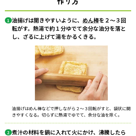
作り方
油揚げは開きやすいように、
めん棒
を２〜３回
1
転がす。熱湯で約１分ゆでて余分な油分を落と
し、ざるに上げて湯をかるくきる。
油揚げはめん棒などで押しながら２〜３回転がすと、袋状に開
きやすくなる。切らずに熱湯でゆでて、余分な油を除く。
煮汁の材料を鍋に入れて火にかけ、沸騰したら
2