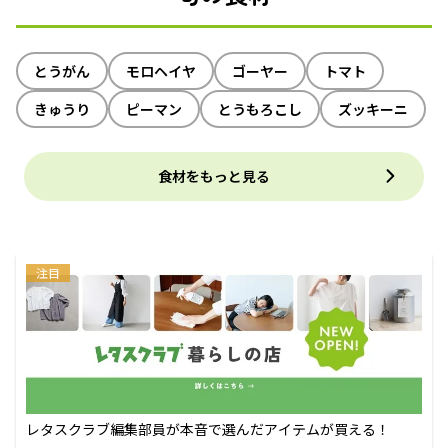
とうがん
モロヘイヤ
ゴーヤー
トマト
きゅうり
ピーマン
とうもろこし
ズッキーニ
食材をもっと見る
注目
レタスクラブ編集部員が本音で選んだアイテムが買える！