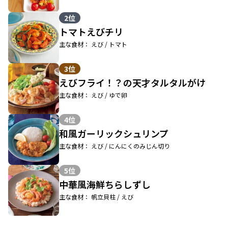
2位
トマトえびチリ
主な食材： えび / トマト
3位
えびフライ！？の天才タルタルがけ
主な食材： えび / ゆで卵
4位
和風ガーリックシュリンプ
主な食材： えび / にんにくのみじん切り
5位
中華風海鮮ちらしずし
主な食材： 帆立貝柱 / えび