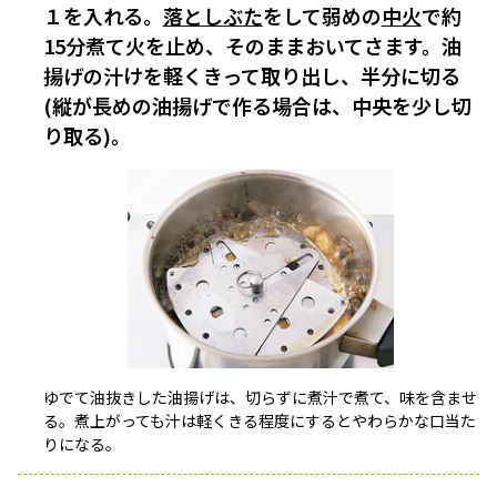
１を入れる。
落としぶた
をして弱めの
中火
で約
15分煮て火を止め、そのままおいてさます。油
揚げの汁けを軽くきって取り出し、半分に切る
(縦が長めの油揚げで作る場合は、中央を少し切
り取る)。
ゆでて油抜きした油揚げは、切らずに煮汁で煮て、味を含ませ
る。煮上がっても汁は軽くきる程度にするとやわらかな口当た
りになる。