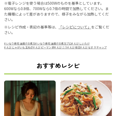
※電子レンジを使う場合は500Wのものを基準としています。
600Wなら0.8倍、700Wなら0.7倍の時間で加熱してください。ま
た機種によって差がありますので、様子をみながら加熱してくだ
さい。
※レシピ作成・表記の基準等は、
「レシピについて」
をご覧くだ
さい。
#
いなり寿司 油揚げの煮方
#
いなり寿司 油揚げの煮方プロ
#
えび しいたけ
#
えび じゃがいも 玉ねぎ
#
えび ピーマン 卵
#
えび ニラ
#
えび 枝豆
#
えび なす ケチャップ
おすすめレシピ