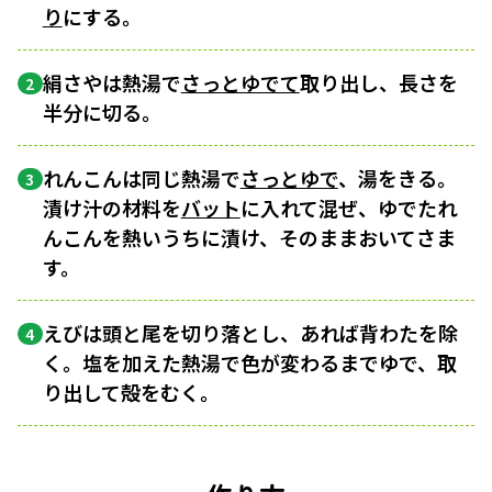
り
にする。
絹さやは熱湯で
さっとゆでて
取り出し、長さを
2
半分に切る。
れんこんは同じ熱湯で
さっとゆで
、湯をきる。
3
漬け汁の材料を
バット
に入れて混ぜ、ゆでたれ
んこんを熱いうちに漬け、そのままおいてさま
す。
えびは頭と尾を切り落とし、あれば背わたを除
4
く。塩を加えた熱湯で色が変わるまでゆで、取
り出して殻をむく。