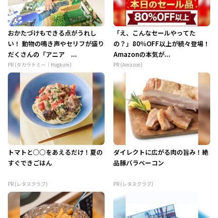
おかたづけもできる点がうれし
「え、こんなセールやってた
い！ 動物の鳴き声やセリフが盛り
の？」80％OFF以上が続々登場！
だくさんの「アニア ...
Amazonの本気が...
PR (タカラトミー｜Hugkum)
PR (Amazon)
トマトと○○をあえるだけ！夏の
ダイレクトに広がる肉の旨み！絶
すぐできごはん
品豚バラベーコン
PR (レタスクラブ)
PR (レタスクラブ)