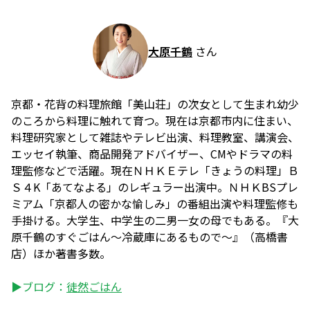
大原千鶴
さん
京都・花背の料理旅館「美山荘」の次女として生まれ幼少
のころから料理に触れて育つ。現在は京都市内に住まい、
料理研究家として雑誌やテレビ出演、料理教室、講演会、
エッセイ執筆、商品開発アドバイザー、CMやドラマの料
理監修などで活躍。現在ＮＨＫＥテレ「きょうの料理」Ｂ
Ｓ４K「あてなよる」のレギュラー出演中。ＮＨＫBSプレ
ミアム「京都人の密かな愉しみ」の番組出演や料理監修も
手掛ける。大学生、中学生の二男一女の母でもある。『大
原千鶴のすぐごはん〜冷蔵庫にあるもので〜』（高橋書
店）ほか著書多数。
▶ブログ：
徒然ごはん