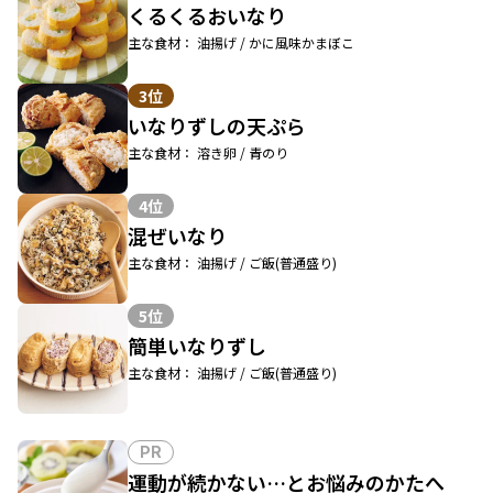
くるくるおいなり
主な食材： 油揚げ / かに風味かまぼこ
3位
いなりずしの天ぷら
主な食材： 溶き卵 / 青のり
4位
混ぜいなり
主な食材： 油揚げ / ご飯(普通盛り)
5位
簡単いなりずし
主な食材： 油揚げ / ご飯(普通盛り)
PR
運動が続かない…とお悩みのかたへ