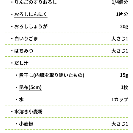
・りんごのすりおろし
1/4個分
・
おろしにんにく
1片分
・
おろししょうが
20g
・白いりごま
大さじ1
・はちみつ
大さじ1
・だし汁
・煮干し(内臓を取り除いたもの)
15g
・
昆布(5cm)
1枚
・水
1カップ
・水溶き小麦粉
・小麦粉
大さじ1