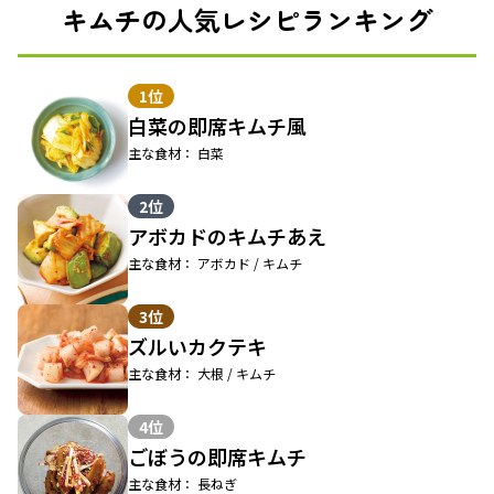
キムチの人気レシピランキング
1位
白菜の即席キムチ風
主な食材： 白菜
2位
アボカドのキムチあえ
主な食材： アボカド / キムチ
3位
ズルいカクテキ
主な食材： 大根 / キムチ
4位
ごぼうの即席キムチ
主な食材： 長ねぎ