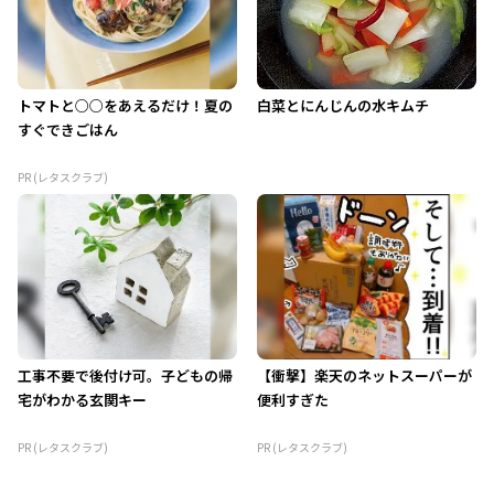
トマトと○○をあえるだけ！夏の
白菜とにんじんの水キムチ
すぐできごはん
PR (レタスクラブ)
工事不要で後付け可。子どもの帰
【衝撃】楽天のネットスーパーが
宅がわかる玄関キー
便利すぎた
PR (レタスクラブ)
PR (レタスクラブ)