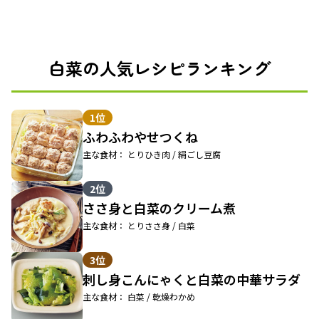
白菜の人気レシピランキング
1位
ふわふわやせつくね
主な食材： とりひき肉 / 絹ごし豆腐
2位
ささ身と白菜のクリーム煮
主な食材： とりささ身 / 白菜
3位
刺し身こんにゃくと白菜の中華サラダ
主な食材： 白菜 / 乾燥わかめ