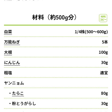
材料（約500g分）
白菜
1/4株(500～600g)
万能ねぎ
5本
大根
100g
にんじん
30g
粗塩
適宜
ヤンニョム
・
たらこ
80g
・粉とうがらし
30g