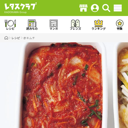
レシピ
読みもの
マンガ
フレンズ
ランキング
特集
レシピ
赤キムチ