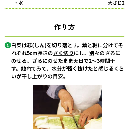
・水
大さじ2
作り方
白菜は芯(しん)を切り落とす。葉と軸に分けてそ
1
れぞれ5cm長さの
ざく切り
にし、別々のざるに
のせる。ざるにのせたまま天日で2～3時間干
す。触れてみて、水分が軽く抜けたと感じるくら
いが干し上がりの目安。