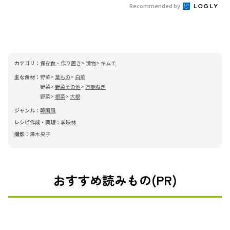
Recommended by
カテゴリ：
保存食・作り置き
漬物
キムチ
主な食材：
野菜
葉もの
白菜
野菜
野菜その他
万能ねぎ
野菜
根菜
大根
ジャンル：
韓国風
レシピ作成・調理：
李映林
撮影：
澤木央子
おすすめ読みもの(PR)