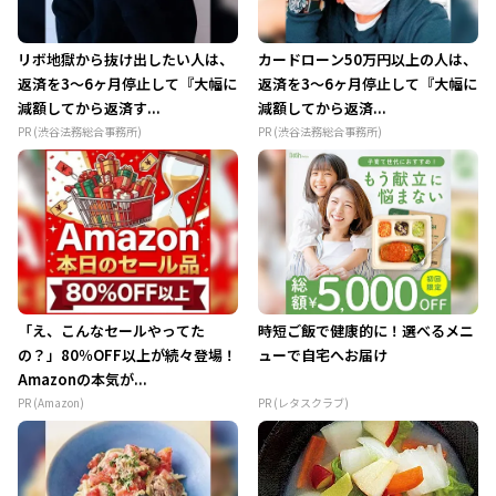
リボ地獄から抜け出したい人は、
カードローン50万円以上の人は、
返済を3～6ヶ月停止して『大幅に
返済を3～6ヶ月停止して『大幅に
減額してから返済す...
減額してから返済...
PR (渋谷法務総合事務所)
PR (渋谷法務総合事務所)
「え、こんなセールやってた
時短ご飯で健康的に！選べるメニ
の？」80％OFF以上が続々登場！
ューで自宅へお届け
Amazonの本気が...
PR (Amazon)
PR (レタスクラブ)