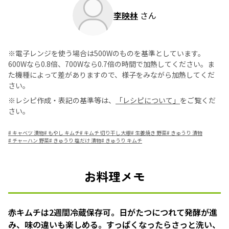
李映林
さん
※電子レンジを使う場合は500Wのものを基準としています。
600Wなら0.8倍、700Wなら0.7倍の時間で加熱してください。ま
た機種によって差がありますので、様子をみながら加熱してくだ
さい。
※レシピ作成・表記の基準等は、
「レシピについて」
をご覧くだ
さい。
#
キャベツ 漬物
#
もやし キムチ
#
キムチ 切り干し大根
#
生姜焼き 野菜
#
きゅうり 漬物
#
チャーハン 野菜
#
きゅうり 塩だけ 漬物
#
きゅうり キムチ
お料理メモ
赤キムチは2週間冷蔵保存可。日がたつにつれて発酵が進
み、味の違いも楽しめる。すっぱくなったらさっと洗い、