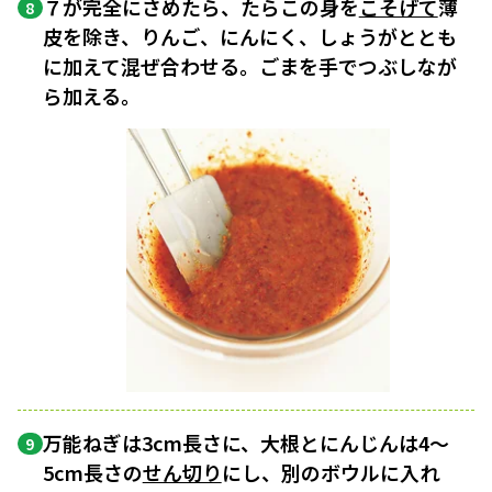
７が完全にさめたら、たらこの身を
こそげて
薄
8
皮を除き、りんご、にんにく、しょうがととも
に加えて混ぜ合わせる。ごまを手でつぶしなが
ら加える。
万能ねぎは3cm長さに、大根とにんじんは4～
9
5cm長さの
せん切り
にし、別のボウルに入れ