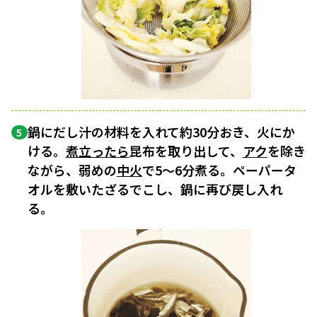
鍋にだし汁の材料を入れて約30分おき、火にか
5
ける。
煮立ったら
昆布を取り出して、
アク
を除き
ながら、弱めの
中火
で5～6分煮る。ペーパータ
オルを敷いたざるでこし、鍋に再び戻し入れ
る。