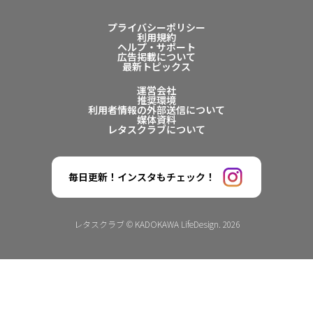
プライバシーポリシー
利用規約
ヘルプ・サポート
広告掲載について
最新トピックス
運営会社
推奨環境
利用者情報の外部送信について
媒体資料
レタスクラブについて
毎日更新！インスタもチェック！
レタスクラブ © KADOKAWA LifeDesign. 2026