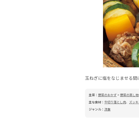
玉ねぎに塩をなじませる間
主菜：
野菜のおかず
>
野菜の蒸し物
主な食材：
牛切り落とし肉
、
ズッキ
ジャンル：
洋食