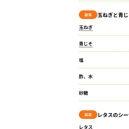
玉ねぎと青じ
副菜
玉ねぎ
青じそ
塩
酢、水
砂糖
レタスのシー
副菜
レタス