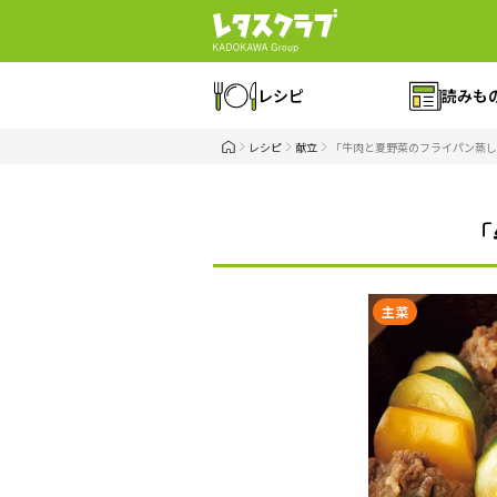
レシピ
読みも
レシピ
献立
「牛肉と夏野菜のフライパン蒸し
「
主菜