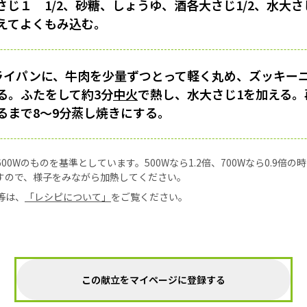
じ１ 1/2、砂糖、しょうゆ、酒各大さじ1/2、水大さ
えてよくもみ込む。
フライパンに、牛肉を少量ずつとって軽く丸め、ズッキー
る。ふたをして約3分
中火
で熱し、水大さじ1を加える。
るまで8〜9分蒸し焼きにする。
0Wのものを基準としています。500Wなら1.2倍、700Wなら0.9倍
すので、様子をみながら加熱してください。
等は、
「レシピについて」
をご覧ください。
この献立をマイページに登録する