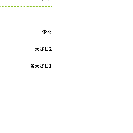
少々
大さじ2
各大さじ1