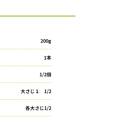
200g
1本
1/2個
大さじ１ 1/2
各大さじ1/2