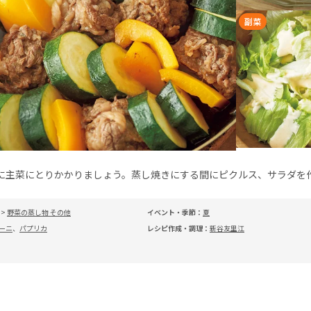
副菜
に主菜にとりかかりましょう。蒸し焼きにする間にピクルス、サラダを
>
野菜の蒸し物 その他
イベント・季節：
夏
ーニ
、
パプリカ
レシピ作成・調理：
新谷友里江