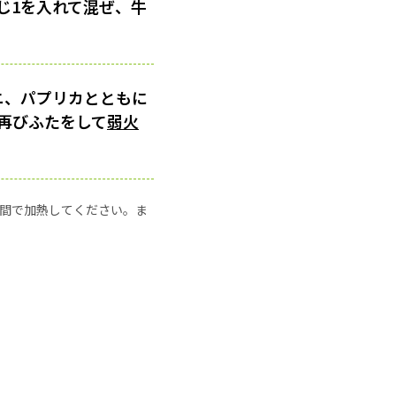
じ1を入れて混ぜ、牛
ニ、パプリカとともに
再びふたをして
弱火
の時間で加熱してください。ま