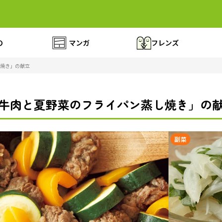
の
マンガ
フレンズ
焼き」の献立
牛肉と夏野菜のフライパン蒸し焼き」の
副菜