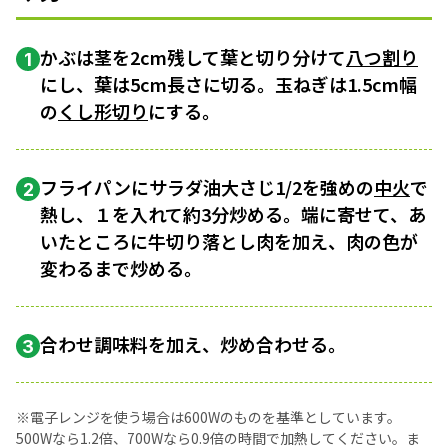
かぶは茎を2cm残して葉と切り分けて
八つ割り
1
にし、葉は5cm長さに切る。玉ねぎは1.5cm幅
の
くし形切り
にする。
フライパンにサラダ油大さじ1/2を強めの
中火
で
2
熱し、１を入れて約3分炒める。端に寄せて、あ
いたところに牛切り落とし肉を加え、肉の色が
変わるまで炒める。
合わせ調味料を加え、炒め合わせる。
3
※電子レンジを使う場合は600Wのものを基準としています。
500Wなら1.2倍、700Wなら0.9倍の時間で加熱してください。ま