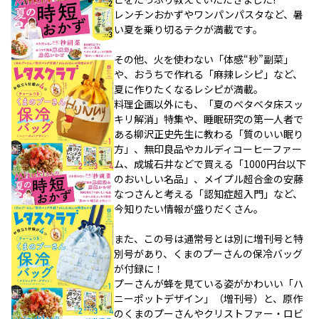
レンチンおかずやワンパンパスタなど、暑
い夏を乗り切るテクが満載です。
その他、火を使わない「体感“秒”副菜」
や、おうちで作れる「麻辣レシピ」など、
夏に作りたくなるレシピが満載。
料理企画以外にも、「夏のベタベタ床スッ
キリ解消」特集や、睡眠研究の第一人者で
ある柳沢正史先生に教わる「質のいい眠り
方」、無印良品やカルディコーヒーファー
ム、成城石井などで買える「1000円台以下
のおいしい名品」、メイプル超合金の安藤
なつさんと考える「認知症超入門」など、
今知りたい情報が盛りだくさん。
また、この号は通常号とは別に増刊号と特
別号があり、くまのプーさんの保冷バッグ
が付録に！
プーさんが蜂を見ている姿がかわいい「ハ
ニーポットデザイン」（増刊号）と、原作
のくまのプーさんやクリストファー・ロビ