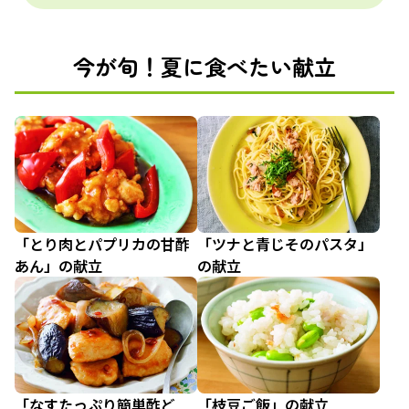
今が旬！夏に食べたい献立
「とり肉とパプリカの甘酢
「ツナと青じそのパスタ」
あん」の献立
の献立
「なすたっぷり簡単酢ど
「枝豆ご飯」の献立