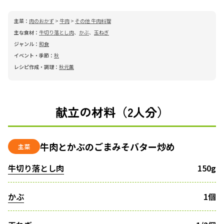
主菜：
肉のおかず
>
牛肉
>
その他 牛肉料理
主な食材：
牛切り落とし肉
、
かぶ
、
玉ねぎ
ジャンル：
和食
イベント・季節：
秋
レシピ作成・調理：
秋元薫
献立の材料（2人分）
牛肉とかぶのごまみそバター炒め
主菜
牛切り落とし肉
150g
かぶ
1個