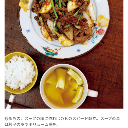
炒めもの、スープの順に作ればＯＫのスピード献立。スープの具
は餃子の皮でボリューム感を。