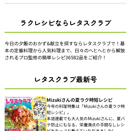
ラクレシピならレタスクラブ
今日の夕飯のおかず&献立を探すならレタスクラブで！基
本の定番料理から人気料理まで、日々のへとへとから解放
されるプロ監修の簡単レシピ36582品をご紹介！
レタスクラブ最新号
Mizukiさんの夏ラク時短レシピ
今号の料理特集は「Mizukiさんの夏ラク時
短レシピ」。
本誌連載でも大人気のMizukiさんに、夏バ
テ防止にもなる、栄養満点の手間なしレシ
ピをたっぷり教えていただきました!