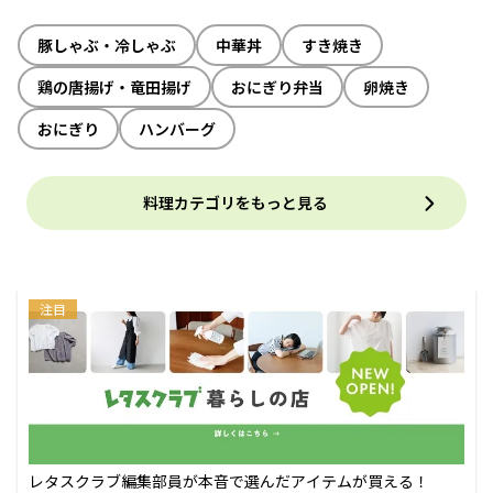
豚しゃぶ・冷しゃぶ
中華丼
すき焼き
鶏の唐揚げ・竜田揚げ
おにぎり弁当
卵焼き
おにぎり
ハンバーグ
料理カテゴリをもっと見る
注目
レタスクラブ編集部員が本音で選んだアイテムが買える！