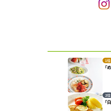
1位
「
2位
「