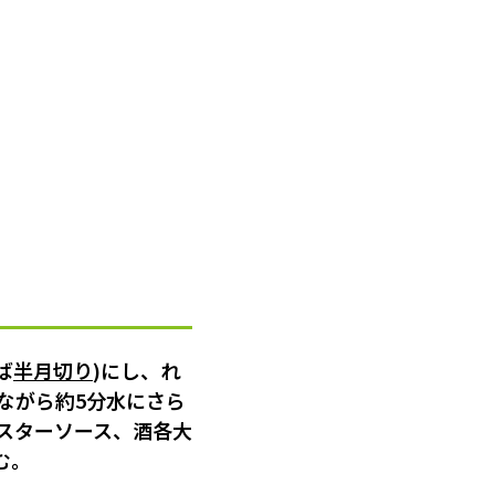
ば
半月切り
)にし、れ
ながら約5分水にさら
スターソース、酒各大
む。