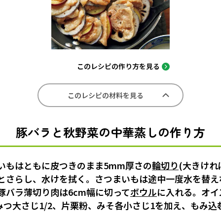
このレシピの作り方を見る
このレシピの材料を見る
豚バラと秋野菜の中華蒸しの作り方
いもはともに皮つきのまま5mm厚さの
輪切り
(大きけれ
とさらし、水けを拭く。さつまいもは途中一度水を替え
豚バラ薄切り肉は6cm幅に切って
ボウル
に入れる。オイ
ちみつ大さじ1/2、片栗粉、みそ各小さじ1を加え、もみ込