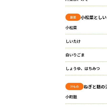
小松菜としい
副菜
小松菜
しいたけ
白いりごま
しょうゆ、はちみつ
ねぎと麩の
汁もの
小町麩