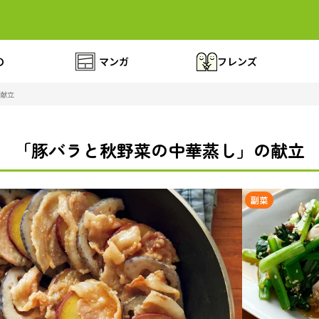
の
マンガ
フレンズ
献立
「豚バラと秋野菜の中華蒸し」の献立
副菜