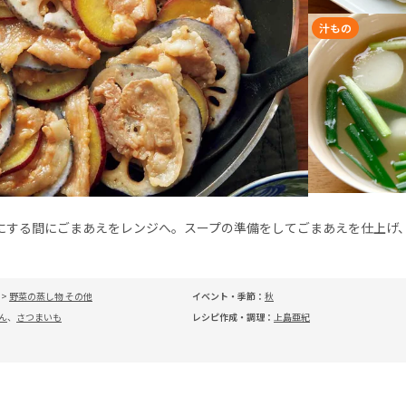
汁もの
にする間にごまあえをレンジへ。スープの準備をしてごまあえを仕上げ
>
野菜の蒸し物 その他
イベント・季節：
秋
ん
、
さつまいも
レシピ作成・調理：
上島亜紀