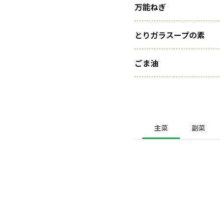
万能ねぎ
とりガラスープの素
ごま油
主菜
副菜