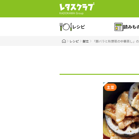
レシピ
読みも
レシピ
献立
「豚バラと秋野菜の中華蒸し」の
主菜