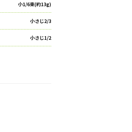
小1/6束(約13g)
小さじ2/3
小さじ1/2