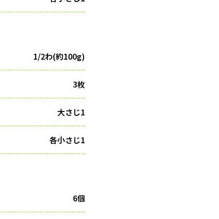
1/2わ(約100g)
3枚
大さじ1
各小さじ1
6個