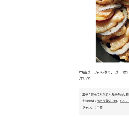
中華蒸しから作り、蒸し煮
注いで。
主菜：
野菜のおかず
>
野菜の蒸し物
主な食材：
豚バラ薄切り肉
、
れんこ
ジャンル：
中華