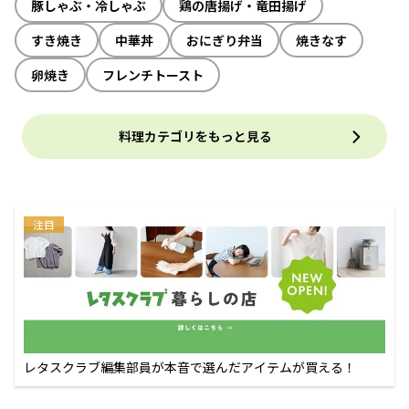
豚しゃぶ・冷しゃぶ
鶏の唐揚げ・竜田揚げ
すき焼き
中華丼
おにぎり弁当
焼きなす
卵焼き
フレンチトースト
料理カテゴリをもっと見る
注目
レタスクラブ編集部員が本音で選んだアイテムが買える！