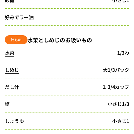
砂糖
小さじ1
好みでラー油
水菜としめじのお吸いもの
汁もの
水菜
1/3わ
しめじ
大1/3パック
だし汁
１ 3/4カップ
塩
小さじ1/3
しょうゆ
小さじ1