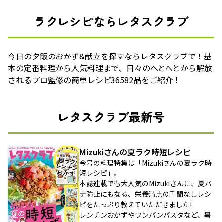
ラクレシピならレタスクラブ
今日の夕飯のおかず&献立を探すならレタスクラブで！基
本の定番料理から人気料理まで、日々のへとへとから解放
されるプロ監修の簡単レシピ36582品をご紹介！
レタスクラブ最新号
Mizukiさんの夏ラク時短レシピ
今号の料理特集は「Mizukiさんの夏ラク時
短レシピ」。
本誌連載でも大人気のMizukiさんに、夏バ
テ防止にもなる、栄養満点の手間なしレシ
ピをたっぷり教えていただきました!
レンチンおかずやワンパンパスタなど、暑