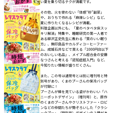
い夏を乗り切るテクが満載です。
その他、火を使わない「体感“秒”副菜」
や、おうちで作れる「麻辣レシピ」など、
夏に作りたくなるレシピが満載。
料理企画以外にも、「夏のベタベタ床スッ
キリ解消」特集や、睡眠研究の第一人者で
ある柳沢正史先生に教わる「質のいい眠り
方」、無印良品やカルディコーヒーファー
ム、成城石井などで買える「1000円台以下
のおいしい名品」、メイプル超合金の安藤
なつさんと考える「認知症超入門」など、
今知りたい情報が盛りだくさん。
また、この号は通常号とは別に増刊号と特
別号があり、くまのプーさんの保冷バッグ
が付録に！
プーさんが蜂を見ている姿がかわいい「ハ
ニーポットデザイン」（増刊号）と、原作
のくまのプーさんやクリストファー・ロビ
ンなどの仲間たちが勢ぞろいした「クラシ
ックプー」（特別号）デザインの２種があ