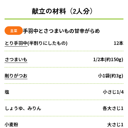
献立の材料（2人分）
手羽中とさつまいもの甘辛がらめ
主菜
とり手羽中
(半割りにしたもの)
12本
さつまいも
1/2本(約150g)
削りがつお
小1袋(約3g)
塩
小さじ1/4
しょうゆ、みりん
各大さじ1
小麦粉
大さじ1