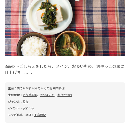
3品の下ごしらえをしたら、メイン、お吸いもの、温やっこの順に
仕上げましょう。
主菜：
肉のおかず
>
鶏肉
>
その他 鶏肉料理
主な食材：
とり手羽中
、
さつまいも
、
削りがつお
ジャンル：
和食
イベント・季節：
秋
レシピ作成・調理：
上島亜紀