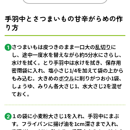
手羽中とさつまいもの甘辛がらめの作
り方
さつまいもは皮つきのまま一口大の
乱切り
に
1
し、途中一度水を替えながら約5分水にさらし、
水けを拭く。とり手羽中は水けを拭き、保存用
密閉袋に入れ、塩小さじ1/4を加えて袋の上から
もみ込む。大きめの
ボウル
に削りがつお小1袋、
しょうゆ、みりん各大さじ1、水大さじ2を混ぜ
ておく。
１の袋に小麦粉大さじ1を入れ、手羽中にまぶ
2
す。フライパンに揚げ油を1cm深さまで入れ、