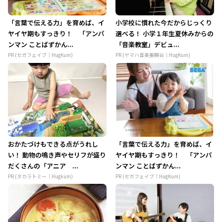
「言葉で伝える力」を育めば、イ
小学校に慣れた今だからじっくり
ヤイヤ期もすっきり！ 「アンパ
選べる！ 小学１年生夏休みからの
ンマン ことばずかん...
「音楽教室」デビュ...
PR (セガフェイブ｜HugKum)
PR (ヤマハ音楽振興会｜HugKum)
おかたづけもできる点がうれし
「言葉で伝える力」を育めば、イ
い！ 動物の鳴き声やセリフが盛り
ヤイヤ期もすっきり！ 「アンパ
だくさんの「アニア ...
ンマン ことばずかん...
PR (タカラトミー｜Hugkum)
PR (セガフェイブ｜HugKum)