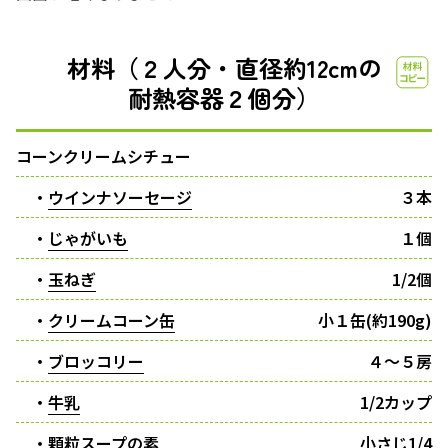
材料（２人分・直径約12cmの
耐熱容器２個分）
コーンクリームシチュー
・
ウインナソーセージ
３本
・
じゃがいも
１個
・
玉ねぎ
1/2個
・
クリームコーン缶
小１缶(約190g)
・
ブロッコリー
４〜５房
・
牛乳
1/2カップ
・顆粒スープの素
小さじ1/4