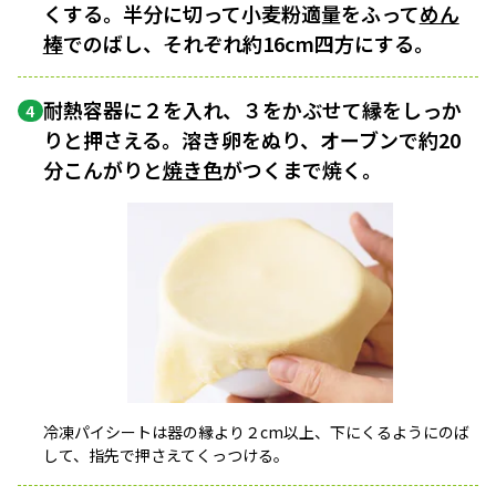
くする。半分に切って小麦粉適量をふって
めん
棒
でのばし、それぞれ約16cm四方にする。
耐熱容器に２を入れ、３をかぶせて縁をしっか
4
りと押さえる。溶き卵をぬり、オーブンで約20
分こんがりと
焼き色
がつくまで焼く。
冷凍パイシートは器の縁より２cm以上、下にくるようにのば
して、指先で押さえてくっつける。