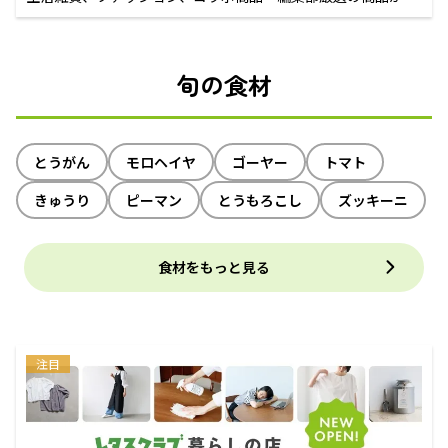
えるECサイト
旬の食材
とうがん
モロヘイヤ
ゴーヤー
トマト
きゅうり
ピーマン
とうもろこし
ズッキーニ
食材をもっと見る
注目