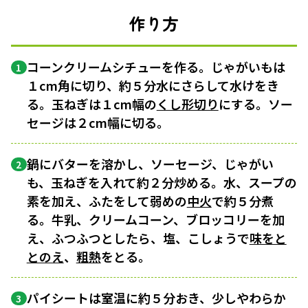
作り方
コーンクリームシチューを作る。じゃがいもは
1
１cm角に切り、約５分水にさらして水けをき
る。玉ねぎは１cm幅の
くし形切り
にする。ソー
セージは２cm幅に切る。
鍋にバターを溶かし、ソーセージ、じゃがい
2
も、玉ねぎを入れて約２分炒める。水、スープの
素を加え、ふたをして弱めの
中火
で約５分煮
る。牛乳、クリームコーン、ブロッコリーを加
え、ふつふつとしたら、塩、こしょうで
味をと
とのえ
、
粗熱
をとる。
パイシートは室温に約５分おき、少しやわらか
3