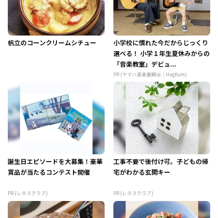
帆立のコーンクリームシチュー
小学校に慣れた今だからじっくり
選べる！ 小学１年生夏休みからの
「音楽教室」デビュ...
PR (ヤマハ音楽振興会｜HugKum)
誕生日エピソードを大募集！豪華
工事不要で後付け可。子どもの帰
賞品が当たるコンテスト開催
宅がわかる玄関キー
PR (レタスクラブ)
PR (レタスクラブ)