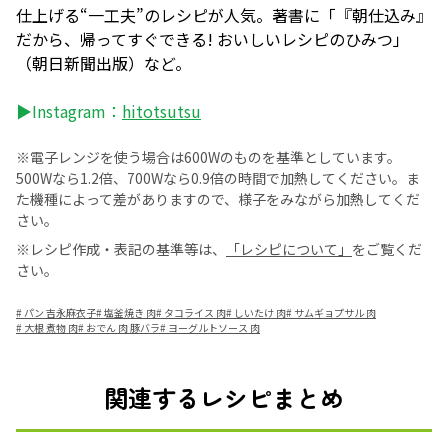
仕上げる“一工夫”のレシピが人気。著書に「『朝仕込み』
だから、帰ってすぐできる! おいしいレシピのひみつ」
（朝日新聞出版）など。
▶Instagram：
hitotsutsu
※電子レンジを使う場合は600Wのものを基準としています。
500Wなら1.2倍、700Wなら0.9倍の時間で加熱してください。ま
た機種によって差がありますので、様子をみながら加熱してくだ
さい。
※レシピ作成・表記の基準等は、
「レシピについて」
をご覧くだ
さい。
#
パン 吉永麻衣子
#
塩釜焼き 肉
#
タコライス 肉
#
しいたけ 肉
#
サムギョプサル 肉
#
大根 煮物 肉
#
おでん 肉 豚バラ
#
ヨーグルトソース 肉
関連するレシピまとめ