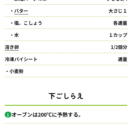
・
バター
大さじ１
・塩、こしょう
各適量
・水
１カップ
溶き卵
1/2個分
冷凍パイシート
適量
・小麦粉
下ごしらえ
オーブンは200℃に予熱する。
1