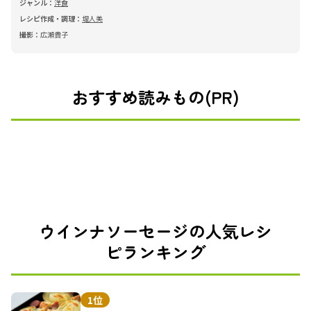
ジャンル：
洋食
レシピ作成・調理：
堤人美
撮影：
広瀬貴子
おすすめ読みもの(PR)
ウインナソーセージの人気レシ
ピランキング
1位