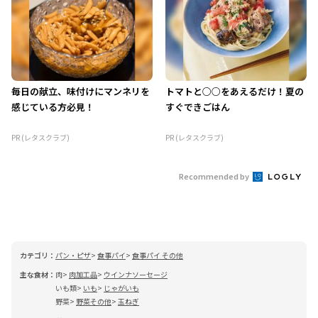
毎日の献立、味付けにマンネリを
トマトと○○をあえるだけ！夏の
感じている方必見！
すぐできごはん
PR (レタスクラブ)
PR (レタスクラブ)
Recommended by
カテゴリ：
パン・ピザ
食事パイ
食事パイ その他
主な食材：
肉
肉加工品
ウインナソーセージ
いも類
いも
じゃがいも
野菜
野菜その他
玉ねぎ