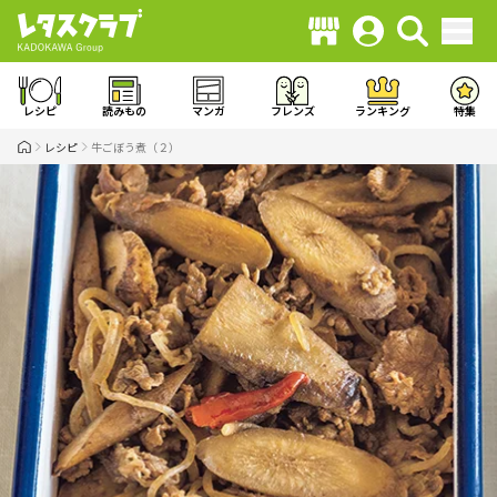
レシピ
読みもの
マンガ
フレンズ
ランキング
特集
レシピ
牛ごぼう煮（２）