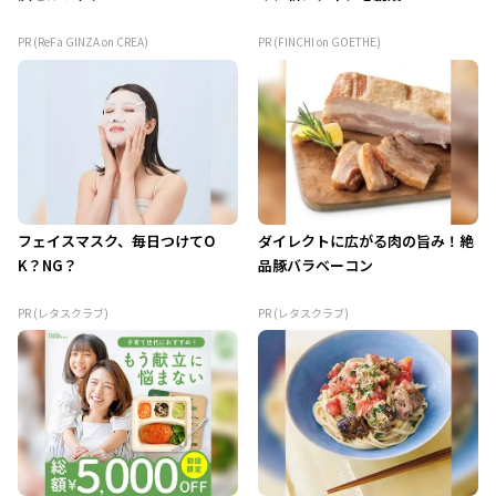
PR (ReFa GINZA on CREA)
PR (FINCHI on GOETHE)
フェイスマスク、毎日つけてO
ダイレクトに広がる肉の旨み！絶
K？NG？
品豚バラベーコン
PR (レタスクラブ)
PR (レタスクラブ)