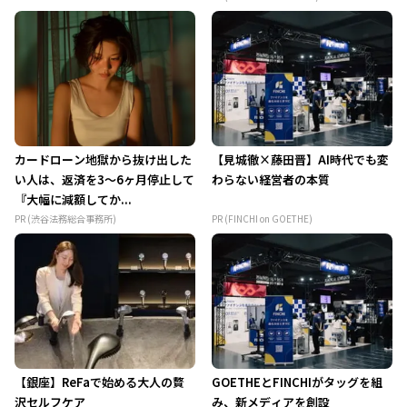
カードローン地獄から抜け出した
【見城徹×藤田晋】AI時代でも変
い人は、返済を3～6ヶ月停止して
わらない経営者の本質
『大幅に減額してか...
PR (渋谷法務総合事務所)
PR (FINCHI on GOETHE)
【銀座】ReFaで始める大人の贅
GOETHEとFINCHIがタッグを組
沢セルフケア
み、新メディアを創設