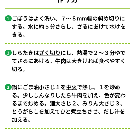
ごぼうはよく洗い、７〜８mm幅の
斜め切り
に
1
する。水に約５分さらし、ざるにあけて水けを
きる。
しらたきは
ざく切り
にし、熱湯で２〜３分ゆで
2
てざるにあける。牛肉は大きければ食べやすく
切る。
鍋にごま油小さじ１を
中火
で熱し、１を炒め
3
る。少し
しんなり
したら牛肉を加え、色が変わ
るまで炒める。酒大さじ２、みりん大さじ３、
とうがらしを加えて
ひと煮立ち
させ、だし汁を
加える。