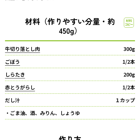
材料（作りやすい分量・約
450g）
牛切り落とし肉
300g
ごぼう
1/2本
しらたき
200g
赤とうがらし
1/2本
だし汁
１カップ
・ごま油、酒、みりん、しょうゆ
作り方