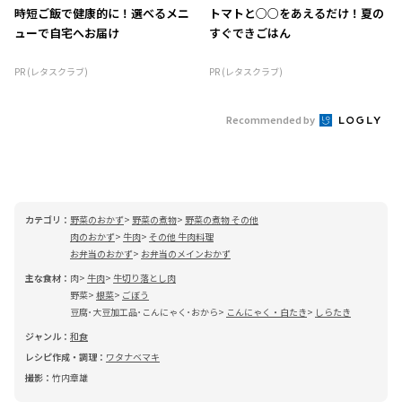
時短ご飯で健康的に！選べるメニ
トマトと○○をあえるだけ！夏の
ューで自宅へお届け
すぐできごはん
PR (レタスクラブ)
PR (レタスクラブ)
Recommended by
カテゴリ：
野菜のおかず
野菜の煮物
野菜の煮物 その他
肉のおかず
牛肉
その他 牛肉料理
お弁当のおかず
お弁当のメインおかず
主な食材：
肉
牛肉
牛切り落とし肉
野菜
根菜
ごぼう
豆腐･大豆加工品･こんにゃく･おから
こんにゃく・白たき
しらたき
ジャンル：
和食
レシピ作成・調理：
ワタナベマキ
撮影：
竹内章雄