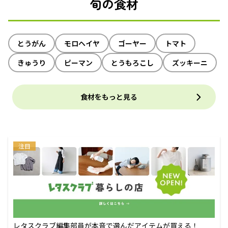
旬の食材
とうがん
モロヘイヤ
ゴーヤー
トマト
きゅうり
ピーマン
とうもろこし
ズッキーニ
食材をもっと見る
注目
レタスクラブ編集部員が本音で選んだアイテムが買える！