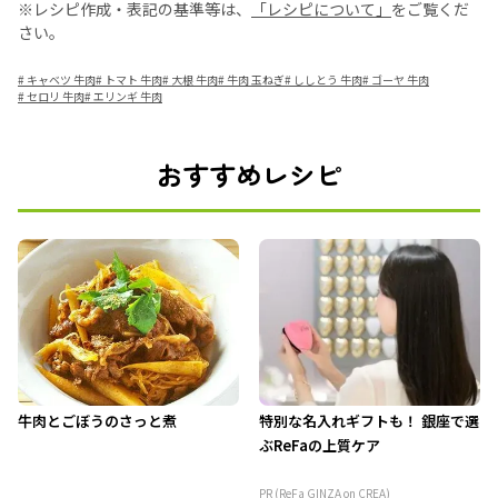
※レシピ作成・表記の基準等は、
「レシピについて」
をご覧くだ
さい。
#
キャベツ 牛肉
#
トマト 牛肉
#
大根 牛肉
#
牛肉 玉ねぎ
#
ししとう 牛肉
#
ゴーヤ 牛肉
#
セロリ 牛肉
#
エリンギ 牛肉
おすすめレシピ
牛肉とごぼうのさっと煮
特別な名入れギフトも！ 銀座で選
ぶReFaの上質ケア
PR (ReFa GINZA on CREA)