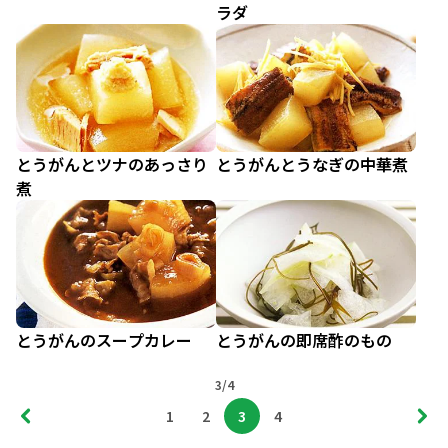
ラダ
とうがんとツナのあっさり
とうがんとうなぎの中華煮
煮
とうがんのスープカレー
とうがんの即席酢のもの
3/4
1
2
3
4