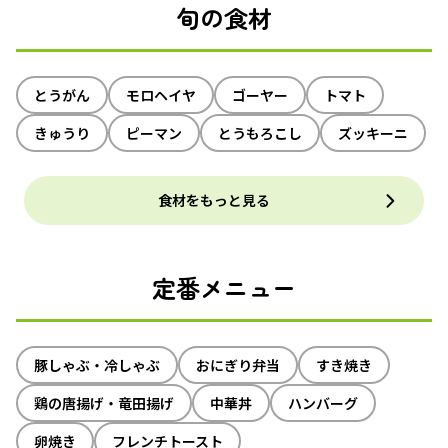
旬の食材
とうがん
モロヘイヤ
ゴーヤー
トマト
きゅうり
ピーマン
とうもろこし
ズッキーニ
食材をもっと見る
定番メニュー
豚しゃぶ・冷しゃぶ
おにぎり弁当
すき焼き
鶏の唐揚げ・竜田揚げ
中華丼
ハンバーグ
卵焼き
フレンチトースト