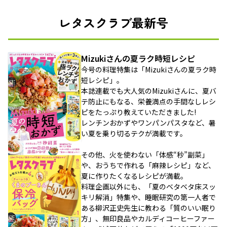
レタスクラブ最新号
Mizukiさんの夏ラク時短レシピ
今号の料理特集は「Mizukiさんの夏ラク時
短レシピ」。
本誌連載でも大人気のMizukiさんに、夏バ
テ防止にもなる、栄養満点の手間なしレシ
ピをたっぷり教えていただきました!
レンチンおかずやワンパンパスタなど、暑
い夏を乗り切るテクが満載です。
その他、火を使わない「体感“秒”副菜」
や、おうちで作れる「麻辣レシピ」など、
夏に作りたくなるレシピが満載。
料理企画以外にも、「夏のベタベタ床スッ
キリ解消」特集や、睡眠研究の第一人者で
ある柳沢正史先生に教わる「質のいい眠り
方」、無印良品やカルディコーヒーファー