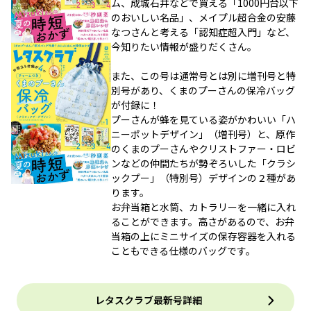
ム、成城石井などで買える「1000円台以下
のおいしい名品」、メイプル超合金の安藤
なつさんと考える「認知症超入門」など、
今知りたい情報が盛りだくさん。
また、この号は通常号とは別に増刊号と特
別号があり、くまのプーさんの保冷バッグ
が付録に！
プーさんが蜂を見ている姿がかわいい「ハ
ニーポットデザイン」（増刊号）と、原作
のくまのプーさんやクリストファー・ロビ
ンなどの仲間たちが勢ぞろいした「クラシ
ックプー」（特別号）デザインの２種があ
ります。
お弁当箱と水筒、カトラリーを一緒に入れ
ることができます。高さがあるので、お弁
当箱の上にミニサイズの保存容器を入れる
こともできる仕様のバッグです。
レタスクラブ最新号詳細