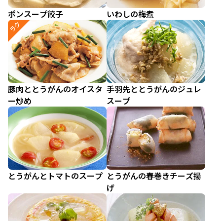
ポンスープ餃子
いわしの梅煮
ラク
豚肉ととうがんのオイスタ
手羽先ととうがんのジュレ
ー炒め
スープ
とうがんとトマトのスープ
とうがんの春巻きチーズ揚
げ