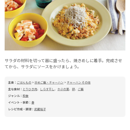
サラダの材料を切って器に盛ったら、焼きめしに着手。完成させ
てから、サラダにソースをかけましょう。
主食：
ごはんもの
>
炒めご飯・チャーハン
>
チャーハン その他
主な食材：
とりひき肉
、
しらす干し
、
かぶの葉
、
卵
、
ご飯
ジャンル：
和食
イベント・季節：
春
レシピ作成・調理：
武蔵裕子