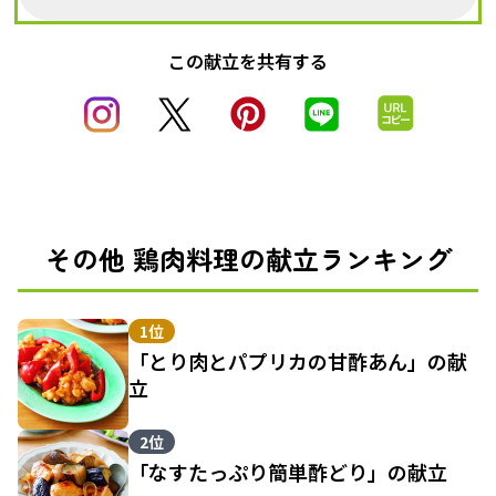
この献立を共有する
その他 鶏肉料理の献立ランキング
1位
「とり肉とパプリカの甘酢あん」の献
立
2位
「なすたっぷり簡単酢どり」の献立