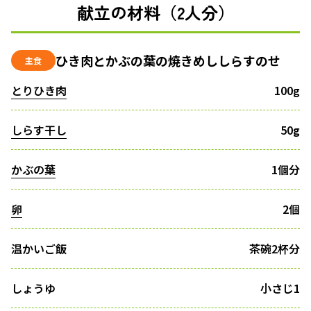
献立の材料（2人分）
ひき肉とかぶの葉の焼きめししらすのせ
主食
とりひき肉
100g
しらす干し
50g
かぶの葉
1個分
卵
2個
温かいご飯
茶碗2杯分
しょうゆ
小さじ1