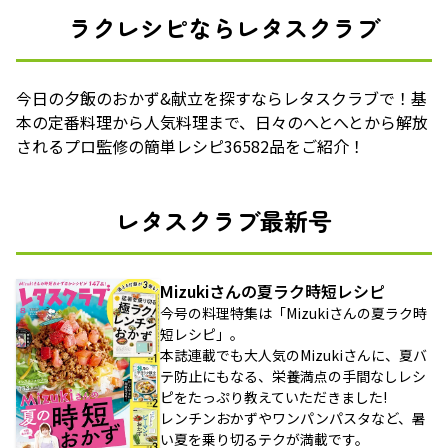
ラクレシピならレタスクラブ
今日の夕飯のおかず&献立を探すならレタスクラブで！基
本の定番料理から人気料理まで、日々のへとへとから解放
されるプロ監修の簡単レシピ36582品をご紹介！
レタスクラブ最新号
Mizukiさんの夏ラク時短レシピ
今号の料理特集は「Mizukiさんの夏ラク時
短レシピ」。
本誌連載でも大人気のMizukiさんに、夏バ
テ防止にもなる、栄養満点の手間なしレシ
ピをたっぷり教えていただきました!
レンチンおかずやワンパンパスタなど、暑
い夏を乗り切るテクが満載です。