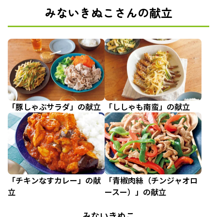
みないきぬこさんの献立
「豚しゃぶサラダ」の献立
「ししゃも南蛮」の献立
「チキンなすカレー」の献
「青椒肉絲（チンジャオロ
立
ースー）」の献立
みないきぬこ