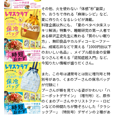
その他、火を使わない「体感“秒”副菜」
や、おうちで作れる「麻辣レシピ」など、
夏に作りたくなるレシピが満載。
料理企画以外にも、「夏のベタベタ床スッ
キリ解消」特集や、睡眠研究の第一人者で
ある柳沢正史先生に教わる「質のいい眠り
方」、無印良品やカルディコーヒーファー
ム、成城石井などで買える「1000円台以下
のおいしい名品」、メイプル超合金の安藤
なつさんと考える「認知症超入門」など、
今知りたい情報が盛りだくさん。
また、この号は通常号とは別に増刊号と特
別号があり、くまのプーさんの保冷バッグ
が付録に！
プーさんが蜂を見ている姿がかわいい「ハ
ニーポットデザイン」（増刊号）と、原作
のくまのプーさんやクリストファー・ロビ
ンなどの仲間たちが勢ぞろいした「クラシ
ックプー」（特別号）デザインの２種があ