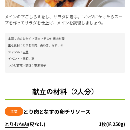
メインの下ごしらえをし、サラダに着手。レンジにかけたらスー
プを作ってサラダを仕上げ、メインを調理しましょう。
主菜：
肉のおかず
>
鶏肉
>
その他 鶏肉料理
主な食材：
とりむね肉
、
長ねぎ
、
なす
、
卵
ジャンル：
中華
イベント・季節：
夏
レシピ作成・調理：
市瀬悦子
献立の材料（2人分）
とり肉となすの卵チリソース
主菜
とりむね肉
(皮なし)
1枚(約250g)