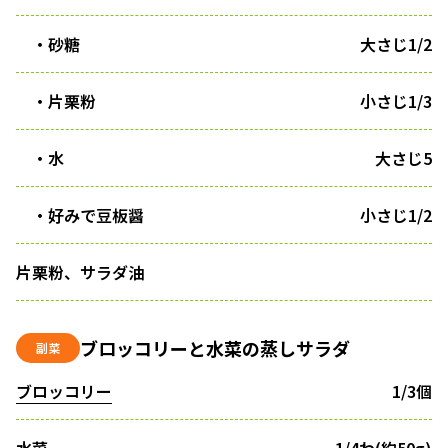
・砂糖
大さじ1/2
・片栗粉
小さじ1/3
・水
大さじ5
・好みで豆板醤
小さじ1/2
片栗粉、サラダ油
ブロッコリーと水菜の蒸しサラダ
副菜
ブロッコリー
1/3個