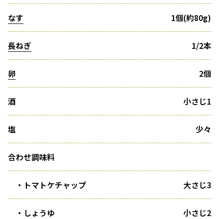
なす
1個(約80g)
長ねぎ
1/2本
卵
2個
酒
小さじ1
塩
少々
合わせ調味料
・トマトケチャップ
大さじ3
・しょうゆ
小さじ2