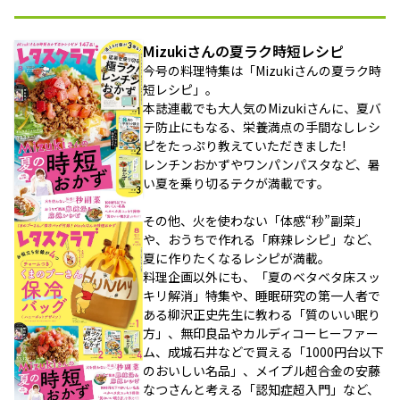
Mizukiさんの夏ラク時短レシピ
今号の料理特集は「Mizukiさんの夏ラク時
短レシピ」。
本誌連載でも大人気のMizukiさんに、夏バ
テ防止にもなる、栄養満点の手間なしレシ
ピをたっぷり教えていただきました!
レンチンおかずやワンパンパスタなど、暑
い夏を乗り切るテクが満載です。
その他、火を使わない「体感“秒”副菜」
や、おうちで作れる「麻辣レシピ」など、
夏に作りたくなるレシピが満載。
料理企画以外にも、「夏のベタベタ床スッ
キリ解消」特集や、睡眠研究の第一人者で
ある柳沢正史先生に教わる「質のいい眠り
方」、無印良品やカルディコーヒーファー
ム、成城石井などで買える「1000円台以下
のおいしい名品」、メイプル超合金の安藤
なつさんと考える「認知症超入門」など、