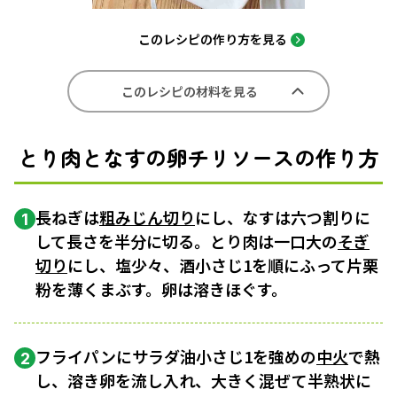
このレシピの作り方を見る
このレシピの材料を見る
とり肉となすの卵チリソースの作り方
長ねぎは
粗みじん切り
にし、なすは六つ割りに
1
して長さを半分に切る。とり肉は一口大の
そぎ
切り
にし、塩少々、酒小さじ1を順にふって片栗
粉を薄くまぶす。卵は溶きほぐす。
フライパンにサラダ油小さじ1を強めの
中火
で熱
2
し、溶き卵を流し入れ、大きく混ぜて半熟状に