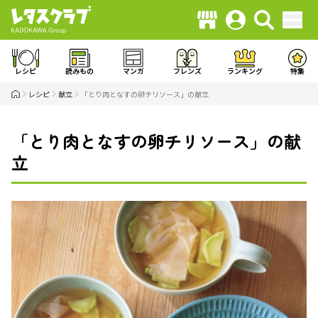
レシピ
読みもの
マンガ
フレンズ
ランキング
特集
レシピ
献立
「とり肉となすの卵チリソース」の献立
「とり肉となすの卵チリソース」の献
立