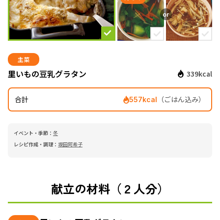
主菜
里いもの豆乳グラタン
339kcal
合計
（ごはん込み）
557kcal
イベント・季節：
冬
レシピ作成・調理：
坂田阿希子
献立の材料（２人分）