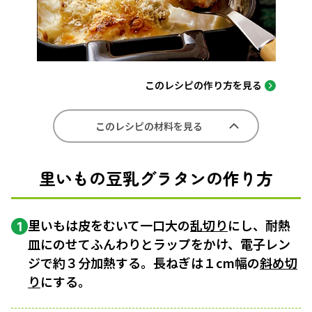
このレシピの作り方を見る
このレシピの材料を見る
里いもの豆乳グラタンの作り方
里いもは皮をむいて一口大の
乱切り
にし、耐熱
1
皿にのせてふんわりとラップをかけ、電子レン
ジで約３分加熱する。長ねぎは１cm幅の
斜め切
り
にする。