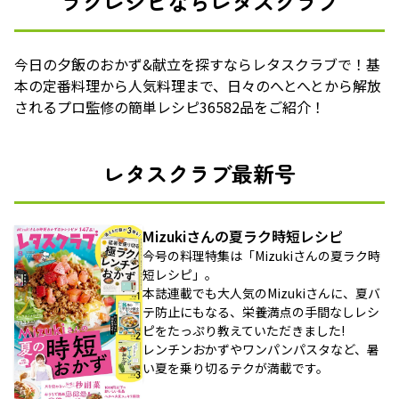
ラクレシピならレタスクラブ
今日の夕飯のおかず&献立を探すならレタスクラブで！基
本の定番料理から人気料理まで、日々のへとへとから解放
されるプロ監修の簡単レシピ36582品をご紹介！
レタスクラブ最新号
Mizukiさんの夏ラク時短レシピ
今号の料理特集は「Mizukiさんの夏ラク時
短レシピ」。
本誌連載でも大人気のMizukiさんに、夏バ
テ防止にもなる、栄養満点の手間なしレシ
ピをたっぷり教えていただきました!
レンチンおかずやワンパンパスタなど、暑
い夏を乗り切るテクが満載です。