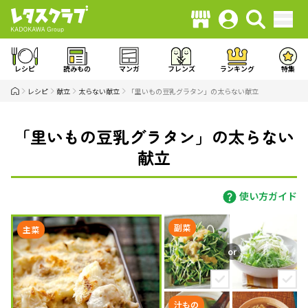
レシピ
読みもの
マンガ
フレンズ
ランキング
特集
レシピ
献立
太らない献立
「里いもの豆乳グラタン」の太らない献立
「里いもの豆乳グラタン」の太らない
献立
使い方ガイド
副菜
主菜
汁もの