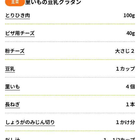
里いもの豆乳グラタン
主菜
とりひき肉
100g
ピザ用チーズ
40g
粉チーズ
大さじ２
豆乳
１カップ
里いも
４個
長ねぎ
１本
しょうがのみじん切り
１かけ分
だし汁
１ 1/2カップ