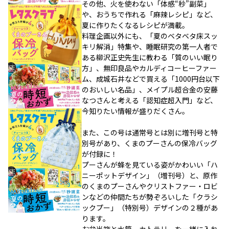
その他、火を使わない「体感“秒”副菜」
や、おうちで作れる「麻辣レシピ」など、
夏に作りたくなるレシピが満載。
料理企画以外にも、「夏のベタベタ床スッ
キリ解消」特集や、睡眠研究の第一人者で
ある柳沢正史先生に教わる「質のいい眠り
方」、無印良品やカルディコーヒーファー
ム、成城石井などで買える「1000円台以下
のおいしい名品」、メイプル超合金の安藤
なつさんと考える「認知症超入門」など、
今知りたい情報が盛りだくさん。
また、この号は通常号とは別に増刊号と特
別号があり、くまのプーさんの保冷バッグ
が付録に！
プーさんが蜂を見ている姿がかわいい「ハ
ニーポットデザイン」（増刊号）と、原作
のくまのプーさんやクリストファー・ロビ
ンなどの仲間たちが勢ぞろいした「クラシ
ックプー」（特別号）デザインの２種があ
ります。