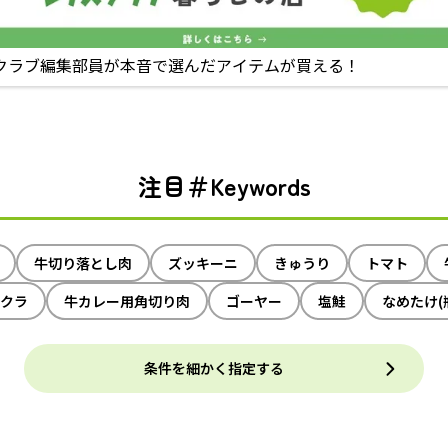
クラブ編集部員が本音で選んだアイテムが買える！
注目＃Keywords
牛切り落とし肉
ズッキーニ
きゅうり
トマト
クラ
牛カレー用角切り肉
ゴーヤー
塩鮭
なめたけ(
条件を細かく指定する