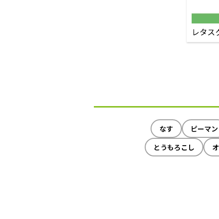
レタス
なす
ピーマン
とうもろこし
オ