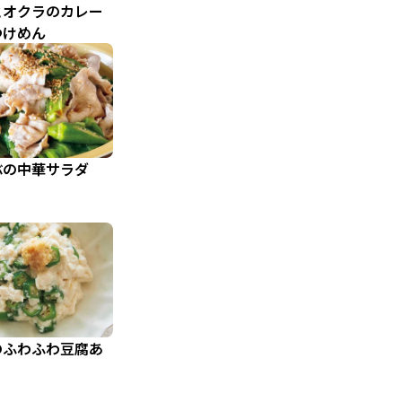
とオクラのカレー
つけめん
ぶの中華サラダ
のふわふわ豆腐あ