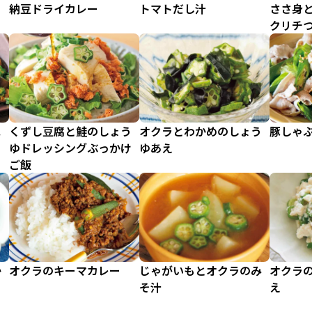
納豆ドライカレー
トマトだし汁
ささ身
クリチ
ス
くずし豆腐と鮭のしょう
オクラとわかめのしょう
豚しゃ
ゆドレッシングぶっかけ
ゆあえ
ご飯
か
オクラのキーマカレー
じゃがいもとオクラのみ
オクラ
そ汁
え