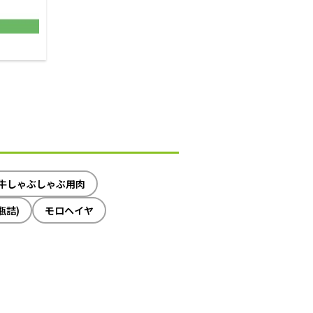
牛しゃぶしゃぶ用肉
瓶詰)
モロヘイヤ