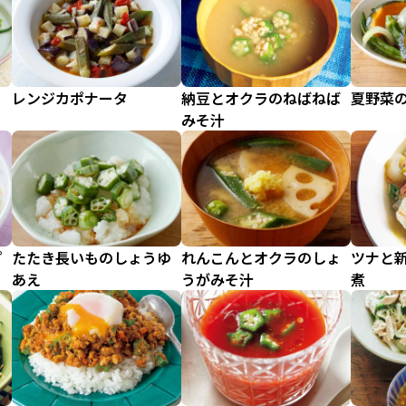
レンジカポナータ
納豆とオクラのねばねば
夏野菜
みそ汁
プ
たたき長いものしょうゆ
れんこんとオクラのしょ
ツナと
あえ
うがみそ汁
煮