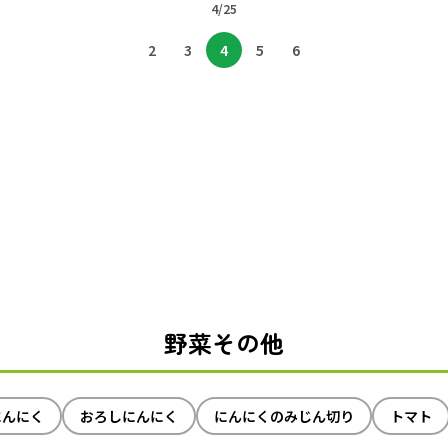
4/25
2
3
4
5
6
野菜その他
にんにく
おろしにんにく
にんにくのみじん切り
トマト