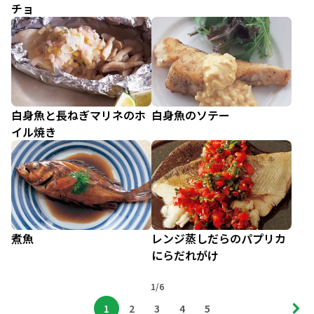
チョ
白身魚と長ねぎマリネのホ
白身魚のソテー
イル焼き
煮魚
レンジ蒸しだらのパプリカ
にらだれがけ
1/6
1
2
3
4
5