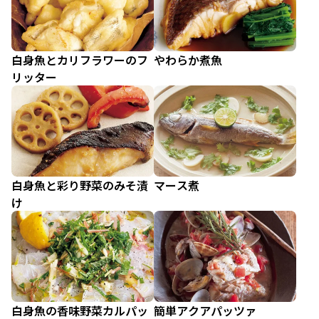
白身魚とカリフラワーのフ
やわらか煮魚
リッター
白身魚と彩り野菜のみそ漬
マース煮
け
白身魚の香味野菜カルパッ
簡単アクアパッツァ