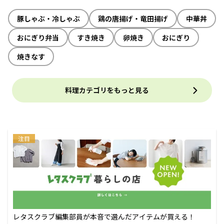
豚しゃぶ・冷しゃぶ
鶏の唐揚げ・竜田揚げ
中華丼
おにぎり弁当
すき焼き
卵焼き
おにぎり
焼きなす
料理カテゴリをもっと見る
注目
レタスクラブ編集部員が本音で選んだアイテムが買える！