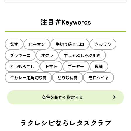
注目＃Keywords
なす
ピーマン
牛切り落とし肉
きゅうり
ズッキーニ
オクラ
牛しゃぶしゃぶ用肉
とうもろこし
トマト
ゴーヤー
塩鮭
牛カレー用角切り肉
とりむね肉
モロヘイヤ
条件を細かく指定する
ラクレシピならレタスクラブ