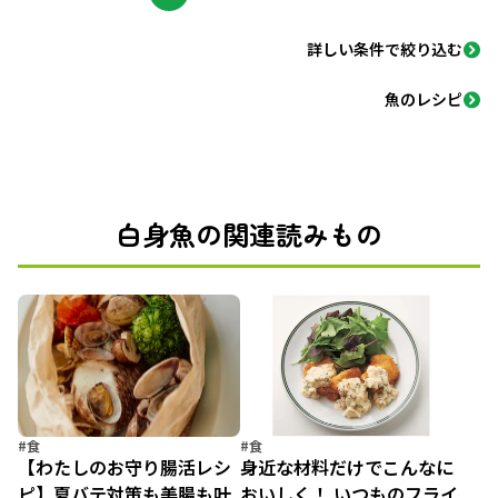
詳しい条件で絞り込む
魚のレシピ
白身魚の関連読みもの
#食
#食
【わたしのお守り腸活レシ
身近な材料だけでこんなに
ピ】夏バテ対策も美腸も叶
おいしく！ いつものフライ