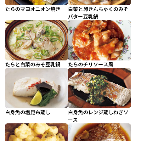
たらのマヨオニオン焼き
白菜と卵きんちゃくのみそ
バター豆乳鍋
たらと白菜のみそ豆乳鍋
たらのチリソース風
白身魚の塩昆布蒸し
白身魚のレンジ蒸しねぎソ
ース