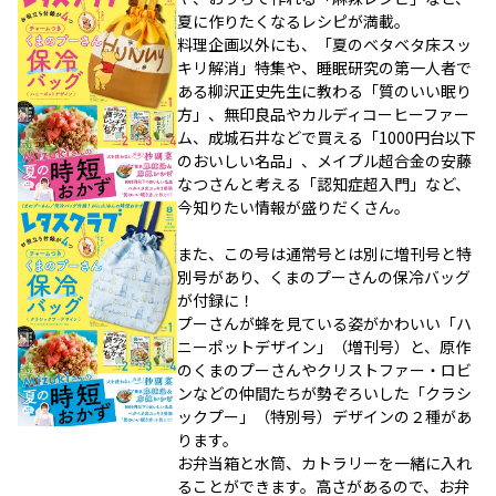
夏に作りたくなるレシピが満載。
料理企画以外にも、「夏のベタベタ床スッ
キリ解消」特集や、睡眠研究の第一人者で
ある柳沢正史先生に教わる「質のいい眠り
方」、無印良品やカルディコーヒーファー
ム、成城石井などで買える「1000円台以下
のおいしい名品」、メイプル超合金の安藤
なつさんと考える「認知症超入門」など、
今知りたい情報が盛りだくさん。
また、この号は通常号とは別に増刊号と特
別号があり、くまのプーさんの保冷バッグ
が付録に！
プーさんが蜂を見ている姿がかわいい「ハ
ニーポットデザイン」（増刊号）と、原作
のくまのプーさんやクリストファー・ロビ
ンなどの仲間たちが勢ぞろいした「クラシ
ックプー」（特別号）デザインの２種があ
ります。
お弁当箱と水筒、カトラリーを一緒に入れ
ることができます。高さがあるので、お弁