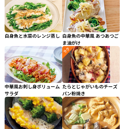
白身魚と水菜のレンジ蒸し
白身魚の中華風 あつあつご
ま油がけ
ラク
中華風お刺し身ボリューム
たらとじゃがいものチーズ
サラダ
パン粉焼き