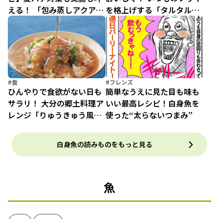
える！ 「包み蒸しアクアパ
を格上げする「タルタルだ
ッツァ」（3）
れ」の作り方
#食
#フレンズ
ひんやりで食欲がない日も
簡単なうえに見た目も味も
サラリ！ 大分の郷土料理ア
いい最高レシピ！白身魚を
レンジ「りゅうきゅう風麦
使った“太らないつまみ”
茶茶漬け」
白身魚の読みものをもっと見る
魚