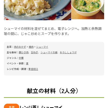
シューマイの材料を混ぜてまとめ、電子レンジへ。加熱と余熱調
理の間に、じゃこ炒めとスープを作ります。
主菜：
肉のおかず
>
挽肉
>
シューマイ
主な食材：
豚ひき肉
、
玉ねぎ
、
シューマイの皮
、
おろししょうが
ジャンル：
中華
イベント・季節：
夏
レシピ作成・調理：
重信初江
献立の材料（2人分）
レンジ蒸しシューマイ
主菜