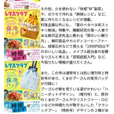
その他、火を使わない「体感“秒”副菜」
や、おうちで作れる「麻辣レシピ」など、
夏に作りたくなるレシピが満載。
料理企画以外にも、「夏のベタベタ床スッ
キリ解消」特集や、睡眠研究の第一人者で
ある柳沢正史先生に教わる「質のいい眠り
方」、無印良品やカルディコーヒーファー
ム、成城石井などで買える「1000円台以下
のおいしい名品」、メイプル超合金の安藤
なつさんと考える「認知症超入門」など、
今知りたい情報が盛りだくさん。
また、この号は通常号とは別に増刊号と特
別号があり、くまのプーさんの保冷バッグ
が付録に！
プーさんが蜂を見ている姿がかわいい「ハ
ニーポットデザイン」（増刊号）と、原作
のくまのプーさんやクリストファー・ロビ
ンなどの仲間たちが勢ぞろいした「クラシ
ックプー」（特別号）デザインの２種があ