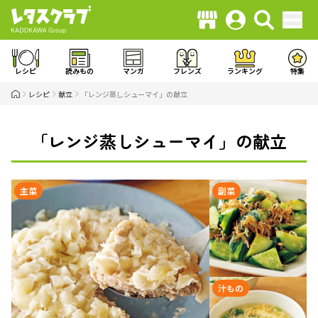
レシピ
読みもの
マンガ
フレンズ
ランキング
特集
レシピ
献立
「レンジ蒸しシューマイ」の献立
「レンジ蒸しシューマイ」の献立
主菜
副菜
汁もの