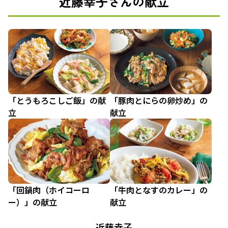
近藤幸子さんの献立
「とうもろこしご飯」の献
「豚肉とにらの卵炒め」の
立
献立
「回鍋肉（ホイコーロ
「牛肉となすのカレー」の
ー）」の献立
献立
近藤幸子