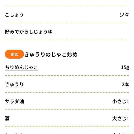
こしょう
少々
好みでからしじょうゆ
きゅうりのじゃこ炒め
副菜
ちりめんじゃこ
15g
きゅうり
2本
サラダ油
小さじ1
酒
大さじ1