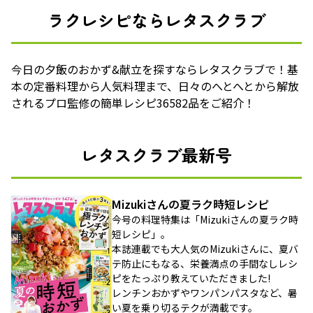
ラクレシピならレタスクラブ
今日の夕飯のおかず&献立を探すならレタスクラブで！基
本の定番料理から人気料理まで、日々のへとへとから解放
されるプロ監修の簡単レシピ36582品をご紹介！
レタスクラブ最新号
Mizukiさんの夏ラク時短レシピ
今号の料理特集は「Mizukiさんの夏ラク時
短レシピ」。
本誌連載でも大人気のMizukiさんに、夏バ
テ防止にもなる、栄養満点の手間なしレシ
ピをたっぷり教えていただきました!
レンチンおかずやワンパンパスタなど、暑
い夏を乗り切るテクが満載です。