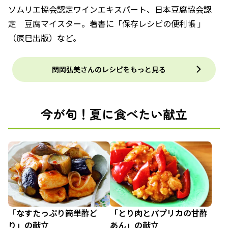
ソムリエ協会認定ワインエキスパート、日本豆腐協会認
定 豆腐マイスター。著書に「保存レシピの便利帳 」
（辰巳出版）など。
関岡弘美さんのレシピをもっと見る
今が旬！夏に食べたい献立
「なすたっぷり簡単酢ど
「とり肉とパプリカの甘酢
り」の献立
あん」の献立