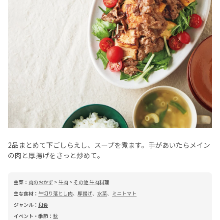
2品まとめて下ごしらえし、スープを煮ます。手があいたらメイン
の肉と厚揚げをさっと炒めて。
主菜：
肉のおかず
>
牛肉
>
その他 牛肉料理
主な食材：
牛切り落とし肉
、
厚揚げ
、
水菜
、
ミニトマト
ジャンル：
和食
イベント・季節：
秋