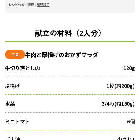
レシピ作成・調理：
舘野鏡子
献立の材料（2人分）
牛肉と厚揚げのおかずサラダ
主菜
牛切り落とし肉
120g
厚揚げ
1枚(約200g)
水菜
3/4わ(約150g)
ミニトマト
6個
ごま油
小さじ1