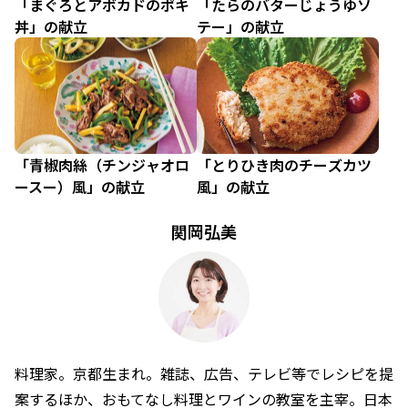
「まぐろとアボカドのポキ
「たらのバターじょうゆソ
丼」の献立
テー」の献立
「青椒肉絲（チンジャオロ
「とりひき肉のチーズカツ
ースー）風」の献立
風」の献立
関岡弘美
料理家。京都生まれ。雑誌、広告、テレビ等でレシピを提
案するほか、おもてなし料理とワインの教室を主宰。日本