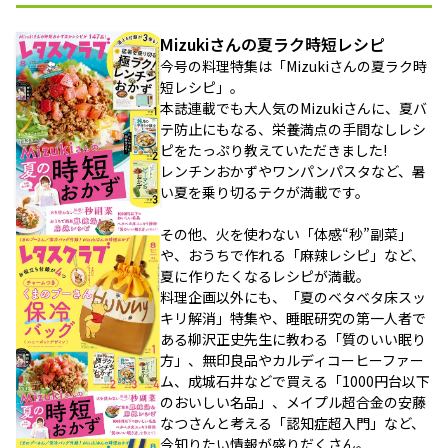
Mizukiさんの夏ラク時短レシピ
今号の料理特集は「Mizukiさんの夏ラク時
短レシピ」。
本誌連載でも大人気のMizukiさんに、夏バ
テ防止にもなる、栄養満点の手間なしレシ
ピをたっぷり教えていただきました!
レンチンおかずやワンパンパスタなど、暑
い夏を乗り切るテクが満載です。
その他、火を使わない「体感“秒”副菜」
や、おうちで作れる「麻辣レシピ」など、
夏に作りたくなるレシピが満載。
料理企画以外にも、「夏のベタベタ床スッ
キリ解消」特集や、睡眠研究の第一人者で
ある柳沢正史先生に教わる「質のいい眠り
方」、無印良品やカルディコーヒーファー
ム、成城石井などで買える「1000円台以下
のおいしい名品」、メイプル超合金の安藤
なつさんと考える「認知症超入門」など、
今知りたい情報が盛りだくさん。