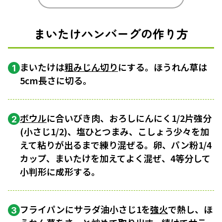
まいたけハンバーグの作り方
まいたけは
粗みじん切り
にする。ほうれん草は
1
5cm長さに切る。
ボウル
に合いびき肉、おろしにんにく1/2片強分
2
(小さじ1/2)、塩ひとつまみ、こしょう少々を加
えて粘りが出るまで練り混ぜる。卵、パン粉1/4
カップ、まいたけを加えてよく混ぜ、4等分して
小判形に成形する。
フライパンにサラダ油小さじ1を
強火
で熱し、ほ
3