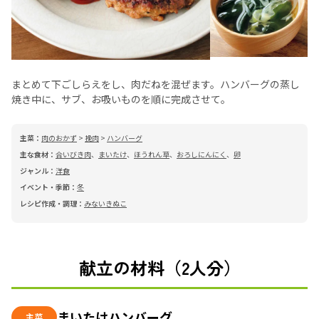
まとめて下ごしらえをし、肉だねを混ぜます。ハンバーグの蒸し
焼き中に、サブ、お吸いものを順に完成させて。
主菜：
肉のおかず
>
挽肉
>
ハンバーグ
主な食材：
合いびき肉
、
まいたけ
、
ほうれん草
、
おろしにんにく
、
卵
ジャンル：
洋食
イベント・季節：
冬
レシピ作成・調理：
みないきぬこ
献立の材料（2人分）
まいたけハンバーグ
主菜