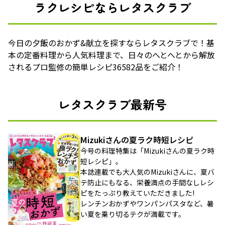
ラクレシピならレタスクラブ
今日の夕飯のおかず&献立を探すならレタスクラブで！基
本の定番料理から人気料理まで、日々のへとへとから解放
されるプロ監修の簡単レシピ36582品をご紹介！
レタスクラブ最新号
Mizukiさんの夏ラク時短レシピ
今号の料理特集は「Mizukiさんの夏ラク時
短レシピ」。
本誌連載でも大人気のMizukiさんに、夏バ
テ防止にもなる、栄養満点の手間なしレシ
ピをたっぷり教えていただきました!
レンチンおかずやワンパンパスタなど、暑
い夏を乗り切るテクが満載です。