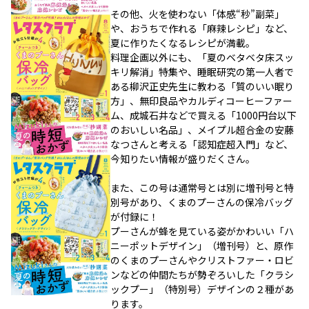
その他、火を使わない「体感“秒”副菜」
や、おうちで作れる「麻辣レシピ」など、
夏に作りたくなるレシピが満載。
料理企画以外にも、「夏のベタベタ床スッ
キリ解消」特集や、睡眠研究の第一人者で
ある柳沢正史先生に教わる「質のいい眠り
方」、無印良品やカルディコーヒーファー
ム、成城石井などで買える「1000円台以下
のおいしい名品」、メイプル超合金の安藤
なつさんと考える「認知症超入門」など、
今知りたい情報が盛りだくさん。
また、この号は通常号とは別に増刊号と特
別号があり、くまのプーさんの保冷バッグ
が付録に！
プーさんが蜂を見ている姿がかわいい「ハ
ニーポットデザイン」（増刊号）と、原作
のくまのプーさんやクリストファー・ロビ
ンなどの仲間たちが勢ぞろいした「クラシ
ックプー」（特別号）デザインの２種があ
ります。