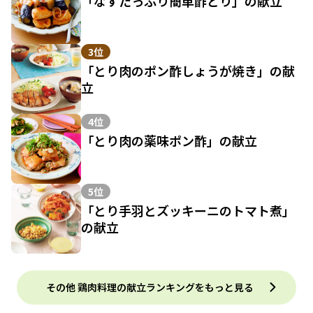
「なすたっぷり簡単酢どり」の献立
3位
「とり肉のポン酢しょうが焼き」の献
立
4位
「とり肉の薬味ポン酢」の献立
5位
「とり手羽とズッキーニのトマト煮」
の献立
その他 鶏肉料理の献立ランキングをもっと見る