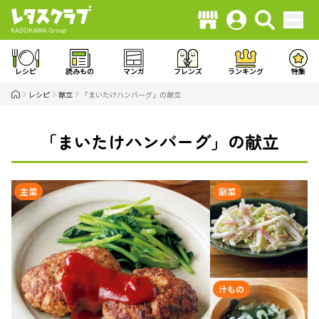
レシピ
読みもの
マンガ
フレンズ
ランキング
特集
レシピ
献立
「まいたけハンバーグ」の献立
「まいたけハンバーグ」の献立
主菜
副菜
汁もの