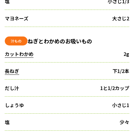
塩
小さじ1/3
マヨネーズ
大さじ2
ねぎとわかめのお吸いもの
汁もの
カットわかめ
2g
長ねぎ
下1/2本
だし汁
1と1/2カップ
しょうゆ
小さじ1
塩
少々