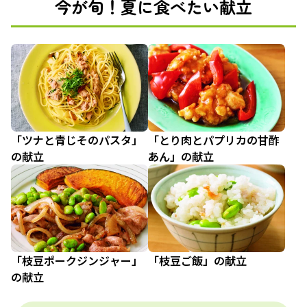
今が旬！夏に食べたい献立
「ツナと青じそのパスタ」
「とり肉とパプリカの甘酢
の献立
あん」の献立
「枝豆ポークジンジャー」
「枝豆ご飯」の献立
の献立