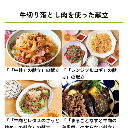
牛切り落とし肉を使った献立
「「牛丼」の献立」の献立
「「レンジプルコギ」の献
立」の献立
「「牛肉とレタスのさっと
「「まるごとなすと牛肉の
炒め」の献立」の献立
和風煮」の太らない献立」