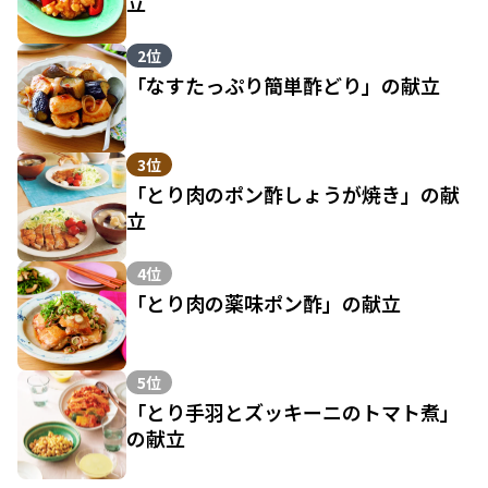
立
2位
「なすたっぷり簡単酢どり」の献立
3位
「とり肉のポン酢しょうが焼き」の献
立
4位
「とり肉の薬味ポン酢」の献立
5位
「とり手羽とズッキーニのトマト煮」
の献立