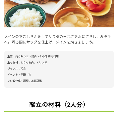
メインの下ごしらえをしてサラダの玉ねぎを水にさらし、みそ汁
へ。煮る間にサラダを仕上げ、メインを焼きましょう。
主菜：
肉のおかず
>
鶏肉
>
その他 鶏肉料理
主な食材：
とりもも肉
、
エリンギ
ジャンル：
和食
イベント・季節：
秋
レシピ作成・調理：
上島亜紀
献立の材料（2人分）