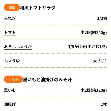
和風トマトサラダ
副菜
玉ねぎ
1/2個
トマト
小2個(約240g)
おろししょうが
1/5かけ分(小さじ1/2)
しょうゆ
大さじ1
里いもと油揚げのみそ汁
汁もの
里いも
小2個(約120g)
油揚げ
1枚