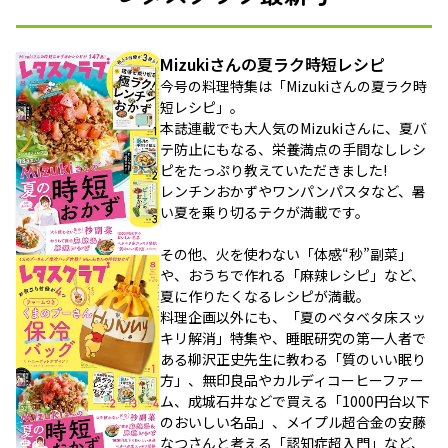
Mizukiさんの夏ラク時短レシピ
今号の料理特集は「Mizukiさんの夏ラク時
短レシピ」。
本誌連載でも大人気のMizukiさんに、夏バ
テ防止にもなる、栄養満点の手間なしレシ
ピをたっぷり教えていただきました!
レンチンおかずやワンパンパスタなど、暑
い夏を乗り切るテクが満載です。
その他、火を使わない「体感“秒”副菜」
や、おうちで作れる「麻辣レシピ」など、
夏に作りたくなるレシピが満載。
料理企画以外にも、「夏のベタベタ床スッ
キリ解消」特集や、睡眠研究の第一人者で
ある柳沢正史先生に教わる「質のいい眠り
方」、無印良品やカルディコーヒーファー
ム、成城石井などで買える「1000円台以下
のおいしい名品」、メイプル超合金の安藤
なつさんと考える「認知症超入門」など、