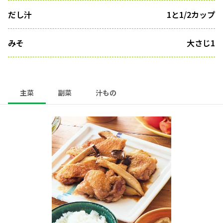
だし汁
1と1/2カップ
みそ
大さじ1
主菜
副菜
汁もの