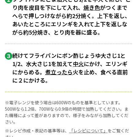
り肉を皮目を下にして入れ、
焼き色
がつくまで
へらで押しつけながら約2分焼く。上下を返し、
あいたところにエリンギを入れて上下を返しな
がら約5分焼き、とり肉を器に盛る。
続けてフライパンにポン酢じょうゆ大さじ1と
3
1/2、水大さじ1を加えて
中火
にかけ、エリンギ
にからめる。
煮立ったら
火を止め、食べる直前
に２にかける。
※電子レンジを使う場合は600Wのものを基準としています。
500Wなら1.2倍、700Wなら0.9倍の時間で加熱してください。ま
た機種によって差がありますので、様子をみながら加熱してくだ
さい。
※レシピ作成・表記の基準等は、
「レシピについて」
をご覧くだ