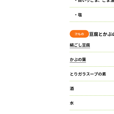
・塩
豆腐とかぶ
汁もの
絹ごし豆腐
かぶの葉
とりガラスープの素
酒
水