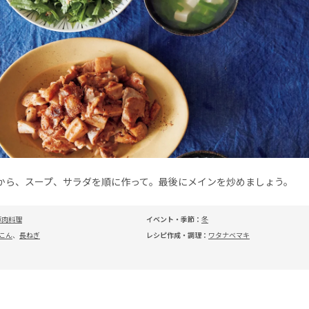
から、スープ、サラダを順に作って。最後にメインを炒めましょう。
豚肉料理
イベント・季節：
冬
こん
、
長ねぎ
レシピ作成・調理：
ワタナベマキ