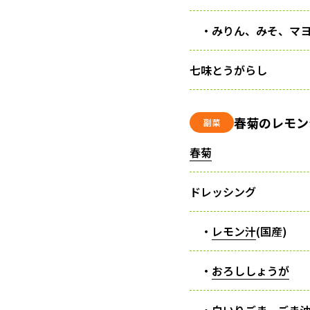
・みりん、みそ、マヨ
七味とうがらし
春菊のレモン
副菜
春菊
ドレッシング
・
レモン汁
(国産)
・
おろししょうが
・白いりごま、ごま