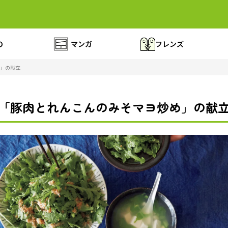
の
マンガ
フレンズ
」の献立
「豚肉とれんこんのみそマヨ炒め」の献