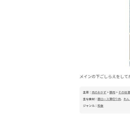
メインの下ごしらえをして
主菜：
肉のおかず
>
豚肉
>
その他 
主な食材：
豚ロース薄切り肉
、
れん
ジャンル：
和食