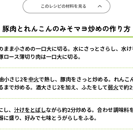
このレシピの材料を見る
豚肉とれんこんのみそマヨ炒めの作り方
のまま小さめの一口大に切る。水にさっとさらし、水け
豚ロース薄切り肉は一口大に切る。
油小さじ2を
中火
で熱し、豚肉をさっと炒める。れんこ
るまで炒める。酒大さじ2を加え、ふたをして
弱火
で約
にし、
汁けをとばし
ながら約2分炒める。合わせ調味料
器に盛り、好みで七味とうがらしをふる。