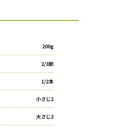
200g
2/3節
1/2本
小さじ2
大さじ2