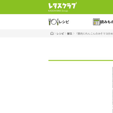
レシピ
読みも
レシピ
献立
「豚肉とれんこんのみそマヨ炒め