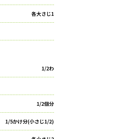
各大さじ1
1/2わ
1/2個分
1/5かけ分(小さじ1/2)
各小さじ2