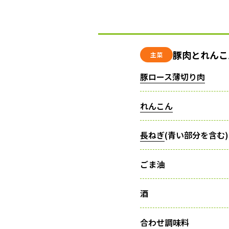
豚肉とれんこ
主菜
豚ロース薄切り肉
れんこん
長ねぎ
(青い部分を含む)
ごま油
酒
合わせ調味料