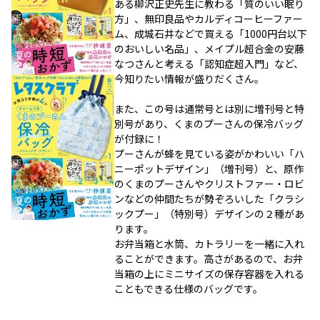
ある柳沢正史先生に教わる「質のいい眠り
方」、無印良品やカルディコーヒーファー
ム、成城石井などで買える「1000円台以下
のおいしい名品」、メイプル超合金の安藤
なつさんと考える「認知症超入門」など、
今知りたい情報が盛りだくさん。
また、この号は通常号とは別に増刊号と特
別号があり、くまのプーさんの保冷バッグ
が付録に！
プーさんが蜂を見ている姿がかわいい「ハ
ニーポットデザイン」（増刊号）と、原作
のくまのプーさんやクリストファー・ロビ
ンなどの仲間たちが勢ぞろいした「クラシ
ックプー」（特別号）デザインの２種があ
ります。
お弁当箱と水筒、カトラリーを一緒に入れ
ることができます。高さがあるので、お弁
当箱の上にミニサイズの保存容器を入れる
こともできる仕様のバッグです。