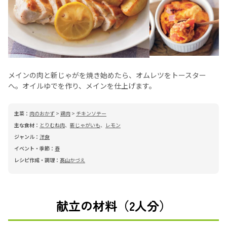
メインの肉と新じゃがを焼き始めたら、オムレツをトースター
へ。オイルゆでを作り、メインを仕上げます。
主菜：
肉のおかず
>
鶏肉
>
チキンソテー
主な食材：
とりむね肉
、
新じゃがいも
、
レモン
ジャンル：
洋食
イベント・季節：
春
レシピ作成・調理：
髙山かづえ
献立の材料（2人分）