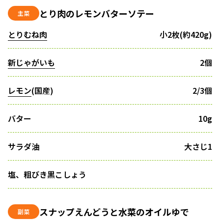
とり肉のレモンバターソテー
主菜
とりむね肉
小2枚(約420g)
新じゃがいも
2個
レモン
(国産)
2/3個
バター
10g
サラダ油
大さじ1
塩、粗びき黒こしょう
スナップえんどうと水菜のオイルゆで
副菜