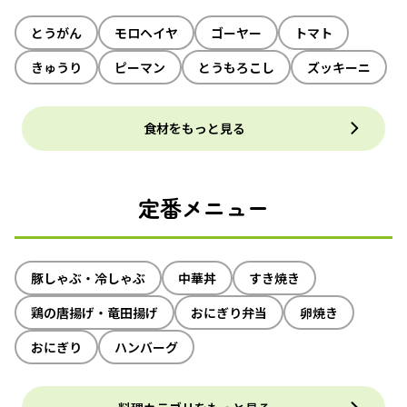
とうがん
モロヘイヤ
ゴーヤー
トマト
きゅうり
ピーマン
とうもろこし
ズッキーニ
食材をもっと見る
定番メニュー
豚しゃぶ・冷しゃぶ
中華丼
すき焼き
鶏の唐揚げ・竜田揚げ
おにぎり弁当
卵焼き
おにぎり
ハンバーグ