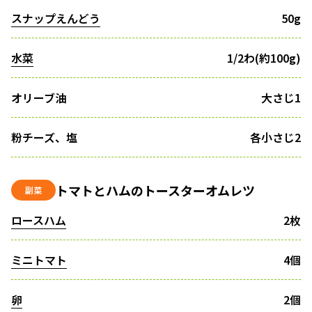
スナップえんどう
50g
水菜
1/2わ(約100g)
オリーブ油
大さじ1
粉チーズ、塩
各小さじ2
トマトとハムのトースターオムレツ
副菜
ロースハム
2枚
ミニトマト
4個
卵
2個