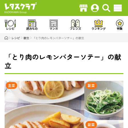
レシピ
読みもの
マンガ
フレンズ
ランキング
特集
レシピ
献立
「とり肉のレモンバターソテー」の献立
「とり肉のレモンバターソテー」の献
立
主菜
副菜
副菜