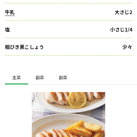
牛乳
大さじ2
塩
小さじ1/4
粗びき黒こしょう
少々
主菜
副菜
副菜