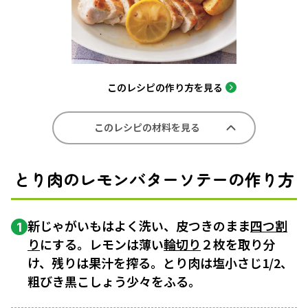
このレシピの作り方を見る
このレシピの材料を見る
とり肉のレモンバターソテーの作り方
新じゃがいもはよく洗い、皮つきのまま
四つ割
1
り
にする。レモンは薄い
輪切り
２枚を取り分
け、残りは果汁を搾る。とり肉は塩小さじ1/2、
粗びき黒こしょう少々をふる。