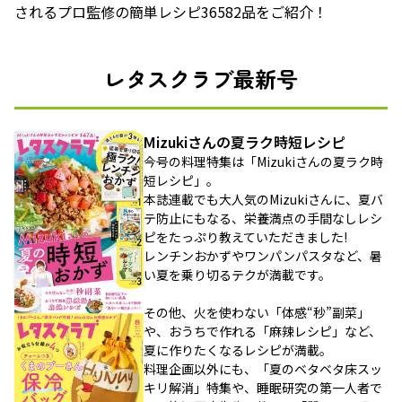
されるプロ監修の簡単レシピ36582品をご紹介！
レタスクラブ最新号
Mizukiさんの夏ラク時短レシピ
今号の料理特集は「Mizukiさんの夏ラク時
短レシピ」。
本誌連載でも大人気のMizukiさんに、夏バ
テ防止にもなる、栄養満点の手間なしレシ
ピをたっぷり教えていただきました!
レンチンおかずやワンパンパスタなど、暑
い夏を乗り切るテクが満載です。
その他、火を使わない「体感“秒”副菜」
や、おうちで作れる「麻辣レシピ」など、
夏に作りたくなるレシピが満載。
料理企画以外にも、「夏のベタベタ床スッ
キリ解消」特集や、睡眠研究の第一人者で