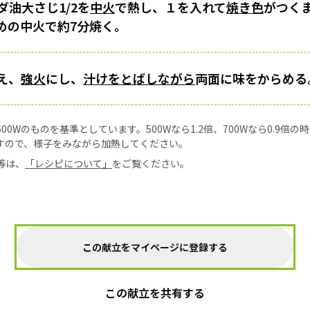
油大さじ1/2を
中火
で熱し、１を入れて
焼き色
がつく
めの中火で約7分焼く。
え、
強火
にし、
汁けをとばしながら
両面に味をからめる
0Wのものを基準としています。500Wなら1.2倍、700Wなら0.9倍
すので、様子をみながら加熱してください。
等は、
「レシピについて」
をご覧ください。
この献立をマイページに登録する
この献立を共有する