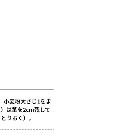
、小麦粉大さじ1をま
）は茎を2cm残して
でとりおく）。