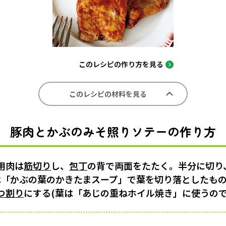
このレシピの作り方を見る
このレシピの材料を見る
豚肉とかぶのみそ照りソテーの作り方
用肉は
筋切り
し、
包丁
の背で両面をたたく。半分に切り
は「かぶの葉のかきたまスープ」で葉を切り落としたもの
つ割り
にする(葉は「あじの重ねホイル焼き」に使うの