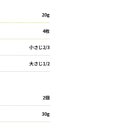
20g
4枚
小さじ2/3
大さじ1/2
2個
30g