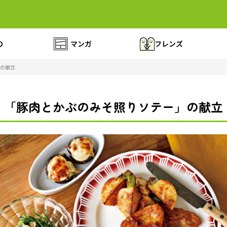
の
マンガ
フレンズ
の献立
「豚肉とかぶのみそ照りソテー」の献立