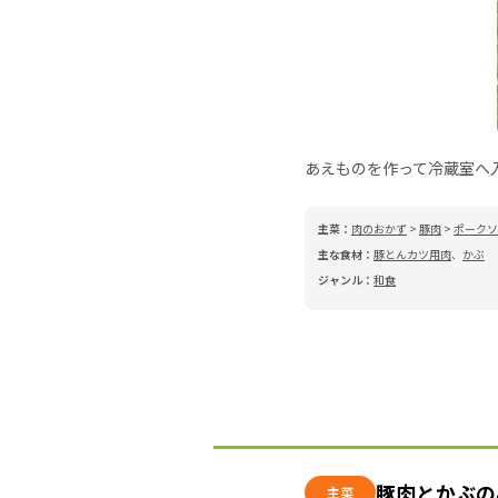
あえものを作って冷蔵室へ
主菜：
肉のおかず
>
豚肉
>
ポークソ
主な食材：
豚とんカツ用肉
、
かぶ
ジャンル：
和食
豚肉とかぶの
主菜