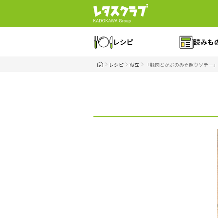
レシピ
読みも
レシピ
献立
「豚肉とかぶのみそ照りソテー」