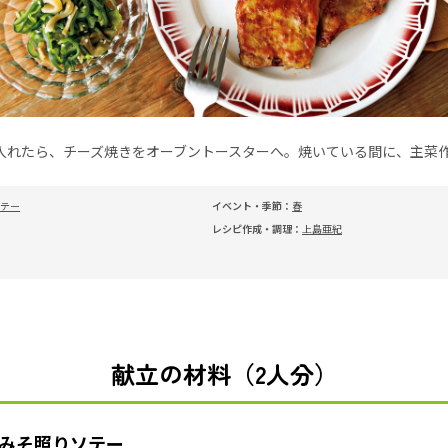
入れたら、チーズ焼きをオーブントースターへ。焼いている間に、主菜
テー
イベント・季節：
春
レシピ作成・調理：
上島亜紀
献立の材料（2人分）
みそ照りソテー