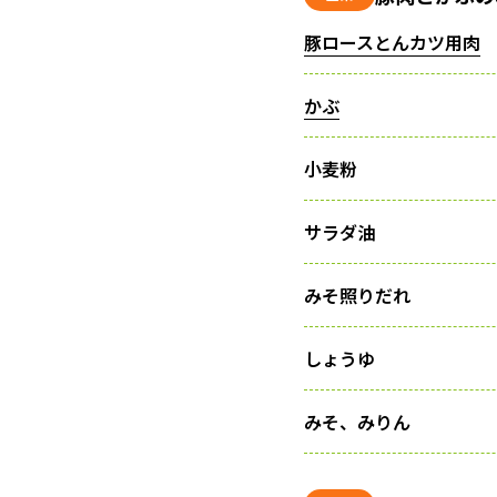
豚ロースとんカツ用肉
かぶ
小麦粉
サラダ油
みそ照りだれ
しょうゆ
みそ、みりん