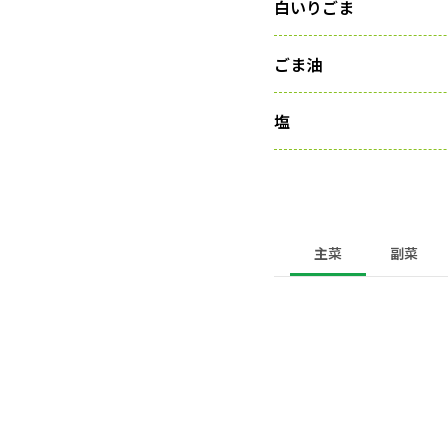
白いりごま
ごま油
塩
主菜
副菜