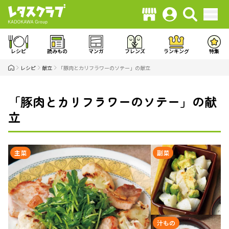
レシピ
読みもの
マンガ
フレンズ
ランキング
特集
レシピ
献立
「豚肉とカリフラワーのソテー」の献立
「豚肉とカリフラワーのソテー」の献
立
主菜
副菜
汁もの