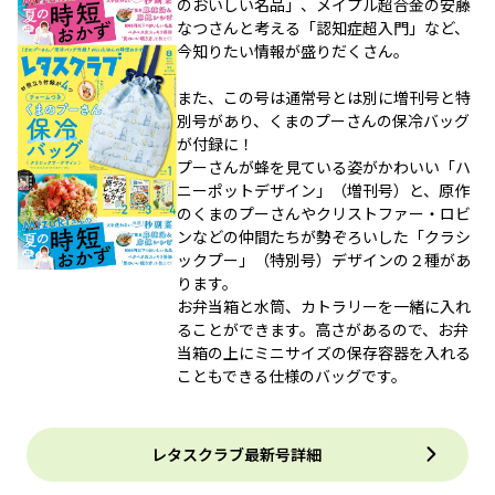
のおいしい名品」、メイプル超合金の安藤
なつさんと考える「認知症超入門」など、
今知りたい情報が盛りだくさん。
また、この号は通常号とは別に増刊号と特
別号があり、くまのプーさんの保冷バッグ
が付録に！
プーさんが蜂を見ている姿がかわいい「ハ
ニーポットデザイン」（増刊号）と、原作
のくまのプーさんやクリストファー・ロビ
ンなどの仲間たちが勢ぞろいした「クラシ
ックプー」（特別号）デザインの２種があ
ります。
お弁当箱と水筒、カトラリーを一緒に入れ
ることができます。高さがあるので、お弁
当箱の上にミニサイズの保存容器を入れる
こともできる仕様のバッグです。
レタスクラブ最新号詳細