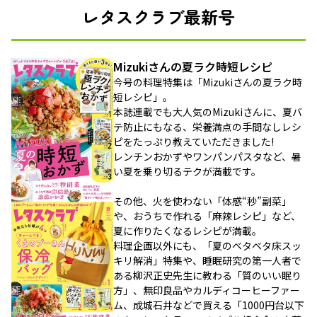
レタスクラブ最新号
Mizukiさんの夏ラク時短レシピ
今号の料理特集は「Mizukiさんの夏ラク時
短レシピ」。
本誌連載でも大人気のMizukiさんに、夏バ
テ防止にもなる、栄養満点の手間なしレシ
ピをたっぷり教えていただきました!
レンチンおかずやワンパンパスタなど、暑
い夏を乗り切るテクが満載です。
その他、火を使わない「体感“秒”副菜」
や、おうちで作れる「麻辣レシピ」など、
夏に作りたくなるレシピが満載。
料理企画以外にも、「夏のベタベタ床スッ
キリ解消」特集や、睡眠研究の第一人者で
ある柳沢正史先生に教わる「質のいい眠り
方」、無印良品やカルディコーヒーファー
ム、成城石井などで買える「1000円台以下