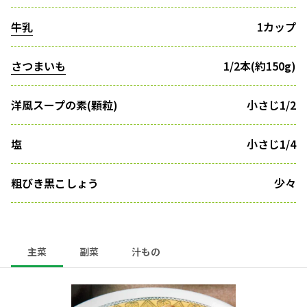
牛乳
1カップ
さつまいも
1/2本(約150g)
洋風スープの素(顆粒)
小さじ1/2
塩
小さじ1/4
粗びき黒こしょう
少々
主菜
副菜
汁もの