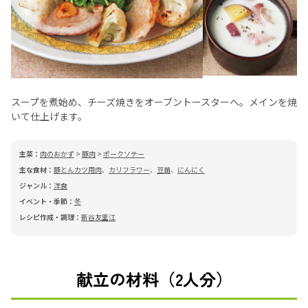
スープを煮始め、チーズ焼きをオーブントースターへ。メインを焼
いて仕上げます。
主菜：
肉のおかず
>
豚肉
>
ポークソテー
主な食材：
豚とんカツ用肉
、
カリフラワー
、
豆苗
、
にんにく
ジャンル：
洋食
イベント・季節：
冬
レシピ作成・調理：
新谷友里江
献立の材料（2人分）