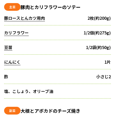
豚肉とカリフラワーのソテー
主菜
豚ロースとんカツ用肉
2枚(約200g)
カリフラワー
1/2個(約275g)
豆苗
1/2袋(約50g)
にんにく
1片
酢
小さじ2
塩、こしょう、オリーブ油
大根とアボカドのチーズ焼き
副菜