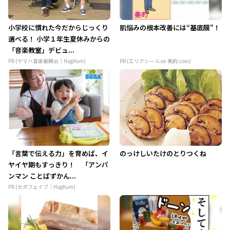
小学校に慣れた今だからじっくり
肌悩みの根本改善には“基底膜”！
選べる！ 小学１年生夏休みからの
「音楽教室」デビュ...
PR (ヤマハ音楽振興会｜HugKum)
PR (エリクシール on 美的.com)
「言葉で伝える力」を育めば、イ
のっけしいたけのとりつくね
ヤイヤ期もすっきり！ 「アンパ
ンマン ことばずかん...
PR (セガフェイブ｜HugKum)