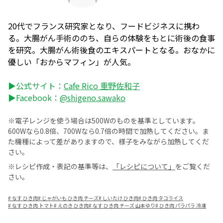
20代でフランス研究家となり、フードビジネスに携わ
る。大腸がん手術ののち、自らの体験をもとに術後の食事
を研究。大腸がん術後食のエキスパートとなる。おなかに
優しい「おからマフィン」が人気。
▶公式サイト：
Cafe Rico 重野佐和子
▶Facebook：
@shigeno.sawako
※電子レンジを使う場合は500Wのものを基準としています。
600Wなら0.8倍、700Wなら0.7倍の時間で加熱してください。ま
た機種によって差がありますので、様子をみながら加熱してくだ
さい。
※レシピ作成・表記の基準等は、
「レシピについて」
をご覧くだ
さい。
#
なす ひき肉
#
じゃがいも ひき肉 チーズ
#
しいたけ ひき肉
#
ひき肉 タコライス
#
なす ひき肉 トマト
#
えのき ひき肉
#
なす ひき肉 チーズ 山本ゆり
#
ひき肉 パラパラ 冷凍