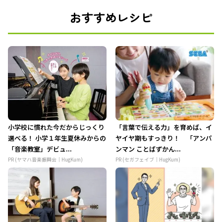
おすすめレシピ
小学校に慣れた今だからじっくり
「言葉で伝える力」を育めば、イ
選べる！ 小学１年生夏休みからの
ヤイヤ期もすっきり！ 「アンパ
「音楽教室」デビュ...
ンマン ことばずかん...
PR (ヤマハ音楽振興会｜HugKum)
PR (セガフェイブ｜HugKum)