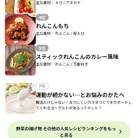
主な食材： えび / アボカド
4位
れんこんもち
主な食材： れんこん / 桜えび
5位
スティックれんこんのカレー風味
主な食材： れんこん / 万能ねぎ
PR
運動が続かない…とお悩みのかたへ
腸活だけじゃない！太りにくいカラダづくりをサポートし
てくれるヨーグルトがあるってホント？
野菜の揚げ物 その他の人気レシピランキングをもっ
と見る