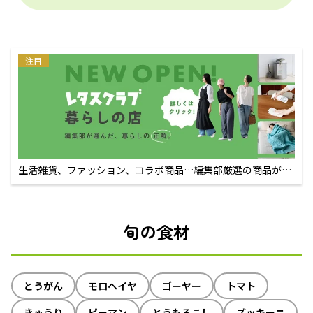
注目
生活雑貨、ファッション、コラボ商品…編集部厳選の商品が買
えるECサイト
旬の食材
とうがん
モロヘイヤ
ゴーヤー
トマト
きゅうり
ピーマン
とうもろこし
ズッキーニ