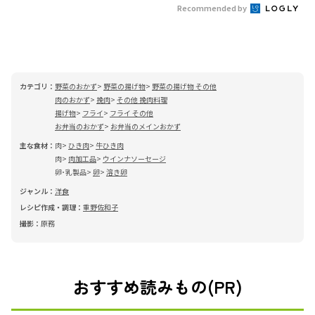
Recommended by
カテゴリ：
野菜のおかず
野菜の揚げ物
野菜の揚げ物 その他
肉のおかず
挽肉
その他 挽肉料理
揚げ物
フライ
フライ その他
お弁当のおかず
お弁当のメインおかず
主な食材：
肉
ひき肉
牛ひき肉
肉
肉加工品
ウインナソーセージ
卵･乳製品
卵
溶き卵
ジャンル：
洋食
レシピ作成・調理：
重野佐和子
撮影：
原務
おすすめ読みもの(PR)