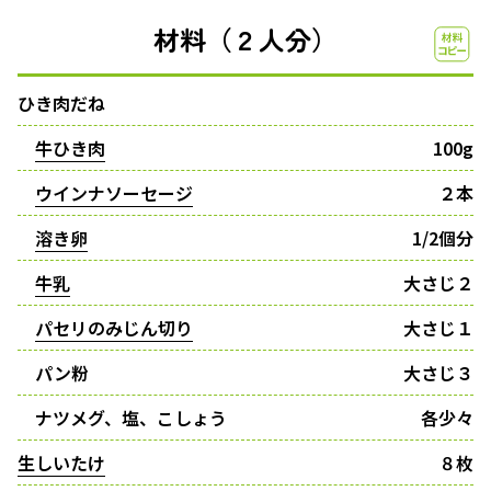
材料（２人分）
ひき肉だね
牛ひき肉
100g
ウインナソーセージ
２本
溶き卵
1/2個分
牛乳
大さじ２
パセリのみじん切り
大さじ１
パン粉
大さじ３
ナツメグ、塩、こしょう
各少々
生しいたけ
８枚