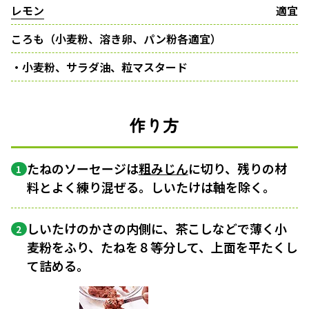
レモン
適宜
ころも（小麦粉、溶き卵、パン粉各適宜）
・小麦粉、サラダ油、粒マスタード
作り方
たねのソーセージは
粗みじん
に切り、残りの材
1
料とよく練り混ぜる。しいたけは軸を除く。
しいたけのかさの内側に、茶こしなどで薄く小
2
麦粉をふり、たねを８等分して、上面を平たくし
て詰める。