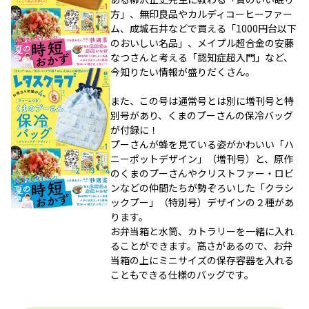
方」、無印良品やカルディコーヒーファー
ム、成城石井などで買える「1000円台以下
のおいしい名品」、メイプル超合金の安藤
なつさんと考える「認知症超入門」など、
今知りたい情報が盛りだくさん。
また、この号は通常号とは別に増刊号と特
別号があり、くまのプーさんの保冷バッグ
が付録に！
プーさんが蜂を見ている姿がかわいい「ハ
ニーポットデザイン」（増刊号）と、原作
のくまのプーさんやクリストファー・ロビ
ンなどの仲間たちが勢ぞろいした「クラシ
ックプー」（特別号）デザインの２種があ
ります。
お弁当箱と水筒、カトラリーを一緒に入れ
ることができます。高さがあるので、お弁
当箱の上にミニサイズの保存容器を入れる
こともできる仕様のバッグです。