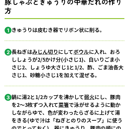
豚しゃぶときゅうりの中華だれの作り
方
きゅうりは皮むき器でリボン状に削る。
1
長ねぎは
みじん切り
にして
ボウル
に入れ、おろ
2
ししょうが2/5かけ分(小さじ1)、白いりごま小
さじ2、しょうゆ大さじ1と1/2、酢、ごま油各大
さじ1、砂糖小さじ1を加えて混ぜる。
鍋に湯2と1/2カップを沸かして
弱火
にし、豚肉
3
を2～3枚ずつ入れて
菜箸
で泳がせるように動か
しながらゆで、色が変わったらざるに上げて湯
をきる(ゆで汁は「ねぎとのりのスープ」に使う
のでとっておく)。器にきゅうり、豚肉の順にの