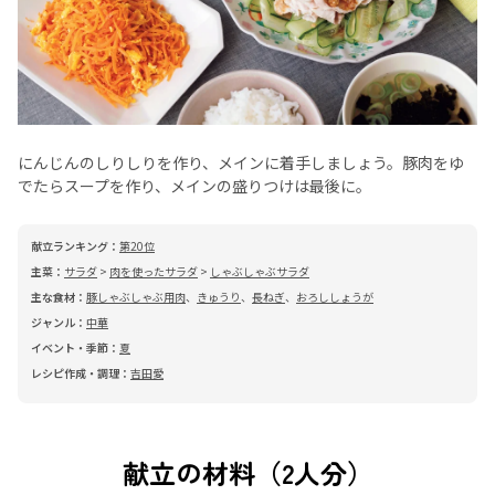
にんじんのしりしりを作り、メインに着手しましょう。豚肉をゆ
でたらスープを作り、メインの盛りつけは最後に。
献立ランキング：
第20位
主菜：
サラダ
>
肉を使ったサラダ
>
しゃぶしゃぶサラダ
主な食材：
豚しゃぶしゃぶ用肉
、
きゅうり
、
長ねぎ
、
おろししょうが
ジャンル：
中華
イベント・季節：
夏
レシピ作成・調理：
吉田愛
献立の材料（2人分）