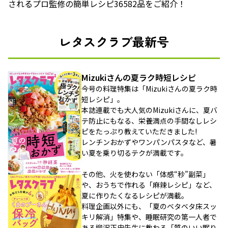
されるプロ監修の簡単レシピ36582品をご紹介！
レタスクラブ最新号
Mizukiさんの夏ラク時短レシピ
今号の料理特集は「Mizukiさんの夏ラク時
短レシピ」。
本誌連載でも大人気のMizukiさんに、夏バ
テ防止にもなる、栄養満点の手間なしレシ
ピをたっぷり教えていただきました!
レンチンおかずやワンパンパスタなど、暑
い夏を乗り切るテクが満載です。
その他、火を使わない「体感“秒”副菜」
や、おうちで作れる「麻辣レシピ」など、
夏に作りたくなるレシピが満載。
料理企画以外にも、「夏のベタベタ床スッ
キリ解消」特集や、睡眠研究の第一人者で
ある柳沢正史先生に教わる「質のいい眠り