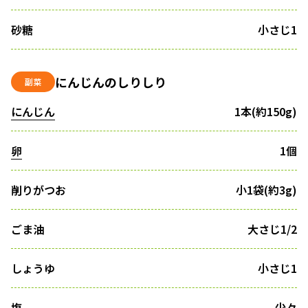
砂糖
小さじ1
にんじんのしりしり
副菜
にんじん
1本(約150g)
卵
1個
削りがつお
小1袋(約3g)
ごま油
大さじ1/2
しょうゆ
小さじ1
塩
少々