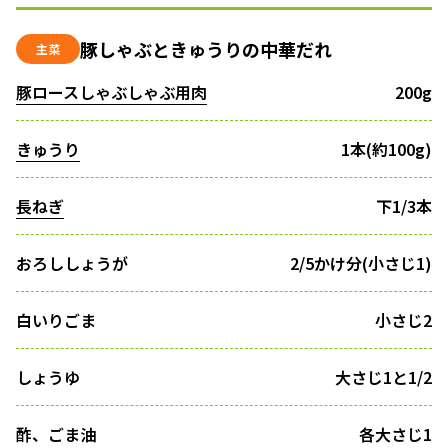
豚しゃぶときゅうりの中華だれ
主菜
豚ロースしゃぶしゃぶ用肉
200g
きゅうり
1本(約100g)
長ねぎ
下1/3本
おろししょうが
2/5かけ分(小さじ1)
白いりごま
小さじ2
しょうゆ
大さじ1と1/2
酢、ごま油
各大さじ1