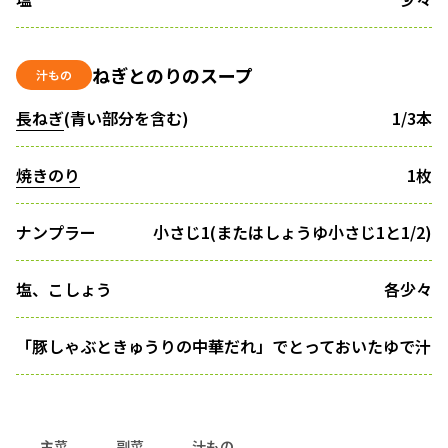
ねぎとのりのスープ
汁もの
長ねぎ
(青い部分を含む)
1/3本
焼きのり
1枚
ナンプラー
小さじ1(またはしょうゆ小さじ1と1/2)
塩、こしょう
各少々
「豚しゃぶときゅうりの中華だれ」でとっておいたゆで汁
主菜
副菜
汁もの