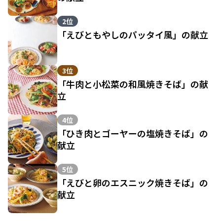
2位
「えびともやしのパッタイ風」の献立
3位
「牛肉と小松菜の和風焼きそば」の献
立
4位
「ひき肉とゴーヤーの塩焼きそば」の
献立
5位
「えびと卵のエスニック焼きそば」の
献立