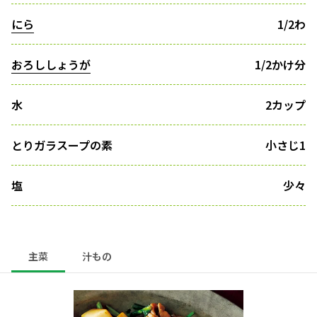
にら
1/2わ
おろししょうが
1/2かけ分
水
2カップ
とりガラスープの素
小さじ1
塩
少々
主菜
汁もの