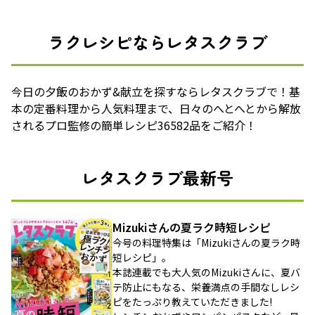
ラクレシピならレタスクラブ
今日の夕飯のおかず&献立を探すならレタスクラブで！基
本の定番料理から人気料理まで、日々のへとへとから解放
されるプロ監修の簡単レシピ36582品をご紹介！
レタスクラブ最新号
Mizukiさんの夏ラク時短レシピ
今号の料理特集は「Mizukiさんの夏ラク時
短レシピ」。
本誌連載でも大人気のMizukiさんに、夏バ
テ防止にもなる、栄養満点の手間なしレシ
ピをたっぷり教えていただきました!