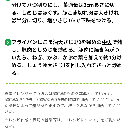
分けて八つ割りにし、葉適量は3cm長さに切
る。しめじはほぐす。豚こま切れ肉は大きけれ
ば半分に切り、塩小さじ1/3で
下味
をつける。
フライパンにごま油大さじ1/2を強めの
中火
で熱
2
し、豚肉としめじを炒める。豚肉に
焼き色
がつ
いたら、ねぎ、かぶ、かぶの葉を加えて約1分炒
める。しょうゆ大さじ1を回し入れてさっと炒め
る。
※電子レンジを使う場合は600Wのものを基準としています。
500Wなら1.2倍、700Wなら0.9倍の時間で加熱してください。ま
た機種によって差がありますので、様子をみながら加熱してくだ
さい。
※レシピ作成・表記の基準等は、
「レシピについて」
をご覧くだ
さい。