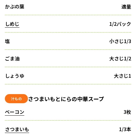
かぶの葉
適量
しめじ
1/2パック
塩
小さじ1/3
ごま油
大さじ1/2
しょうゆ
大さじ1
さつまいもとにらの中華スープ
汁もの
ベーコン
3枚
さつまいも
1/3本