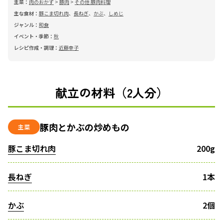
主菜：
肉のおかず
>
豚肉
>
その他 豚肉料理
主な食材：
豚こま切れ肉
、
長ねぎ
、
かぶ
、
しめじ
ジャンル：
和食
イベント・季節：
秋
レシピ作成・調理：
近藤幸子
献立の材料（2人分）
豚肉とかぶの炒めもの
主菜
豚こま切れ肉
200g
長ねぎ
1本
かぶ
2個