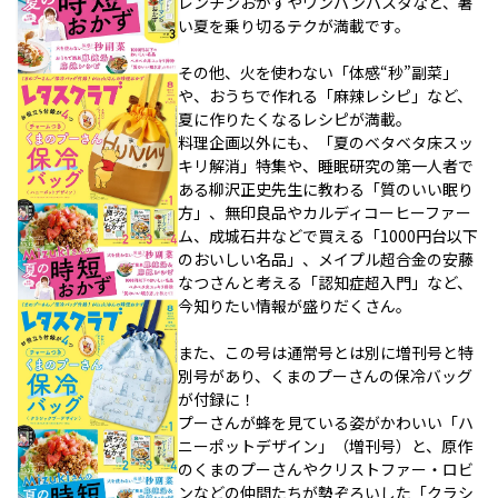
レンチンおかずやワンパンパスタなど、暑
い夏を乗り切るテクが満載です。
その他、火を使わない「体感“秒”副菜」
や、おうちで作れる「麻辣レシピ」など、
夏に作りたくなるレシピが満載。
料理企画以外にも、「夏のベタベタ床スッ
キリ解消」特集や、睡眠研究の第一人者で
ある柳沢正史先生に教わる「質のいい眠り
方」、無印良品やカルディコーヒーファー
ム、成城石井などで買える「1000円台以下
のおいしい名品」、メイプル超合金の安藤
なつさんと考える「認知症超入門」など、
今知りたい情報が盛りだくさん。
また、この号は通常号とは別に増刊号と特
別号があり、くまのプーさんの保冷バッグ
が付録に！
プーさんが蜂を見ている姿がかわいい「ハ
ニーポットデザイン」（増刊号）と、原作
のくまのプーさんやクリストファー・ロビ
ンなどの仲間たちが勢ぞろいした「クラシ