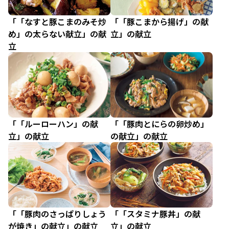
「「なすと豚こまのみそ炒
「「豚こまから揚げ」の献
め」の太らない献立」の献
立」の献立
立
「「ルーローハン」の献
「「豚肉とにらの卵炒め」
立」の献立
の献立」の献立
「「豚肉のさっぱりしょう
「「スタミナ豚丼」の献
が焼き」の献立」の献立
立」の献立