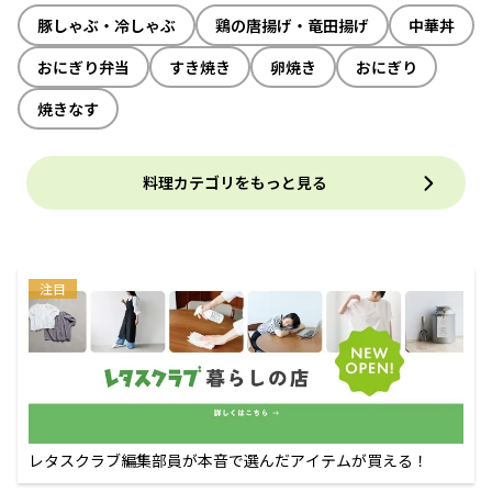
豚しゃぶ・冷しゃぶ
鶏の唐揚げ・竜田揚げ
中華丼
おにぎり弁当
すき焼き
卵焼き
おにぎり
焼きなす
料理カテゴリをもっと見る
注目
レタスクラブ編集部員が本音で選んだアイテムが買える！