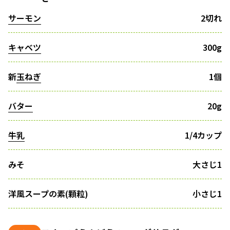
サーモン
2切れ
キャベツ
300g
新
玉ねぎ
1個
バター
20g
牛乳
1/4カップ
みそ
大さじ1
洋風スープの素(顆粒)
小さじ1