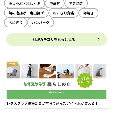
豚しゃぶ・冷しゃぶ
中華丼
すき焼き
鶏の唐揚げ・竜田揚げ
おにぎり弁当
卵焼き
おにぎり
ハンバーグ
料理カテゴリをもっと見る
注目
レタスクラブ編集部員が本音で選んだアイテムが買える！