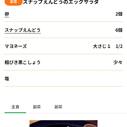
スナップえんどうのエッグサラダ
副菜
卵
2個
スナップえんどう
6個
マヨネーズ
大さじ１ 1/2
粗びき黒こしょう
少々
塩
主食
副菜
副菜