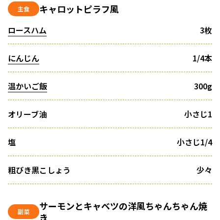
キャロットピラフ風
主食
ロースハム
3枚
にんじん
1/4本
温かいご飯
300g
オリーブ油
小さじ1
塩
小さじ1/4
粗びき黒こしょう
少々
サーモンとキャベツの洋風ちゃんちゃん焼
副菜
き