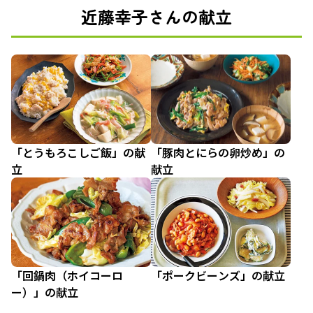
近藤幸子さんの献立
「とうもろこしご飯」の献
「豚肉とにらの卵炒め」の
立
献立
「回鍋肉（ホイコーロ
「ポークビーンズ」の献立
ー）」の献立