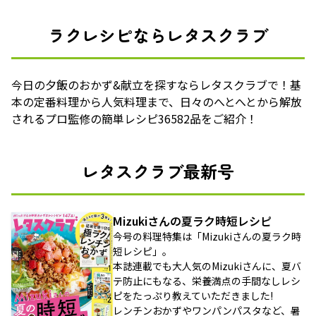
ラクレシピならレタスクラブ
今日の夕飯のおかず&献立を探すならレタスクラブで！基
本の定番料理から人気料理まで、日々のへとへとから解放
されるプロ監修の簡単レシピ36582品をご紹介！
レタスクラブ最新号
Mizukiさんの夏ラク時短レシピ
今号の料理特集は「Mizukiさんの夏ラク時
短レシピ」。
本誌連載でも大人気のMizukiさんに、夏バ
テ防止にもなる、栄養満点の手間なしレシ
ピをたっぷり教えていただきました!
レンチンおかずやワンパンパスタなど、暑