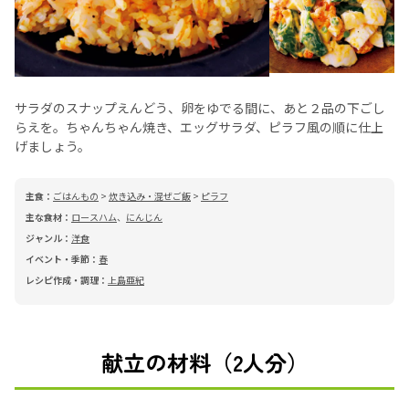
サラダのスナップえんどう、卵をゆでる間に、あと２品の下ごし
らえを。ちゃんちゃん焼き、エッグサラダ、ピラフ風の順に仕上
げましょう。
主食：
ごはんもの
>
炊き込み・混ぜご飯
>
ピラフ
主な食材：
ロースハム
、
にんじん
ジャンル：
洋食
イベント・季節：
春
レシピ作成・調理：
上島亜紀
献立の材料（2人分）