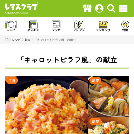
レシピ
読みもの
マンガ
フレンズ
ランキング
特集
レシピ
献立
「キャロットピラフ風」の献立
「キャロットピラフ風」の献立
主食
副菜
副菜