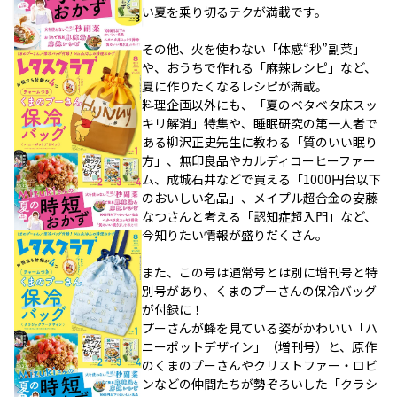
い夏を乗り切るテクが満載です。
その他、火を使わない「体感“秒”副菜」
や、おうちで作れる「麻辣レシピ」など、
夏に作りたくなるレシピが満載。
料理企画以外にも、「夏のベタベタ床スッ
キリ解消」特集や、睡眠研究の第一人者で
ある柳沢正史先生に教わる「質のいい眠り
方」、無印良品やカルディコーヒーファー
ム、成城石井などで買える「1000円台以下
のおいしい名品」、メイプル超合金の安藤
なつさんと考える「認知症超入門」など、
今知りたい情報が盛りだくさん。
また、この号は通常号とは別に増刊号と特
別号があり、くまのプーさんの保冷バッグ
が付録に！
プーさんが蜂を見ている姿がかわいい「ハ
ニーポットデザイン」（増刊号）と、原作
のくまのプーさんやクリストファー・ロビ
ンなどの仲間たちが勢ぞろいした「クラシ