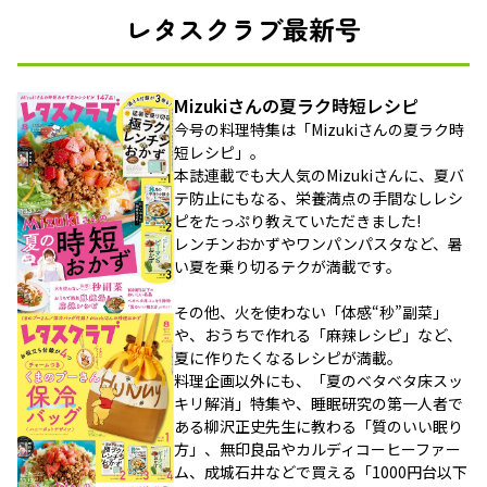
レタスクラブ最新号
Mizukiさんの夏ラク時短レシピ
今号の料理特集は「Mizukiさんの夏ラク時
短レシピ」。
本誌連載でも大人気のMizukiさんに、夏バ
テ防止にもなる、栄養満点の手間なしレシ
ピをたっぷり教えていただきました!
レンチンおかずやワンパンパスタなど、暑
い夏を乗り切るテクが満載です。
その他、火を使わない「体感“秒”副菜」
や、おうちで作れる「麻辣レシピ」など、
夏に作りたくなるレシピが満載。
料理企画以外にも、「夏のベタベタ床スッ
キリ解消」特集や、睡眠研究の第一人者で
ある柳沢正史先生に教わる「質のいい眠り
方」、無印良品やカルディコーヒーファー
ム、成城石井などで買える「1000円台以下