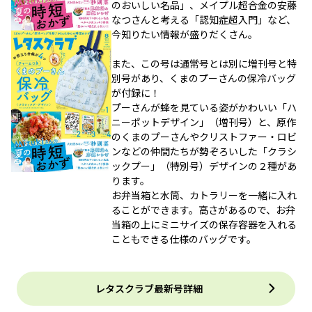
のおいしい名品」、メイプル超合金の安藤
なつさんと考える「認知症超入門」など、
今知りたい情報が盛りだくさん。
また、この号は通常号とは別に増刊号と特
別号があり、くまのプーさんの保冷バッグ
が付録に！
プーさんが蜂を見ている姿がかわいい「ハ
ニーポットデザイン」（増刊号）と、原作
のくまのプーさんやクリストファー・ロビ
ンなどの仲間たちが勢ぞろいした「クラシ
ックプー」（特別号）デザインの２種があ
ります。
お弁当箱と水筒、カトラリーを一緒に入れ
ることができます。高さがあるので、お弁
当箱の上にミニサイズの保存容器を入れる
こともできる仕様のバッグです。
レタスクラブ最新号詳細