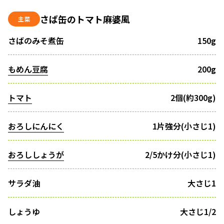
さば缶のトマト麻婆風
主菜
さばのみそ煮缶
150g
もめん豆腐
200g
トマト
2個(約300g)
おろしにんにく
1片強分(小さじ1)
おろししょうが
2/5かけ分(小さじ1)
サラダ油
大さじ1
しょうゆ
大さじ1/2