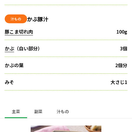
かぶ豚汁
汁もの
豚こま切れ肉
100g
かぶ
（白い部分）
3個
かぶの葉
2個分
みそ
大さじ1
主菜
副菜
汁もの