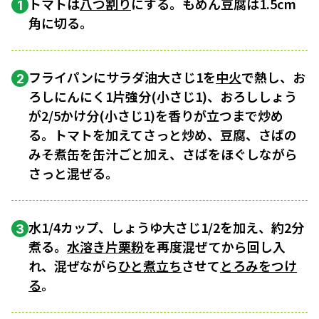
トマトは
八つ割り
にする。もめん豆腐は1.5cm
1
角に切る。
フライパンにサラダ油大さじ1を
中火
で熱し、お
2
ろしにんにく1片強分(小さじ1)、おろししょう
が2/5かけ分(小さじ1)を香りが立つまで炒め
る。トマトを加えてさっと炒め、豆腐、さばの
みそ煮缶を缶汁ごと加え、さばをほぐしながら
さっと混ぜる。
水1/4カップ、しょうゆ大さじ1/2を加え、約2分
3
煮る。
水溶き片栗粉
を再度混ぜてから回し入
れ、混ぜながら
ひと煮立ち
させて
とろみをつけ
る
。