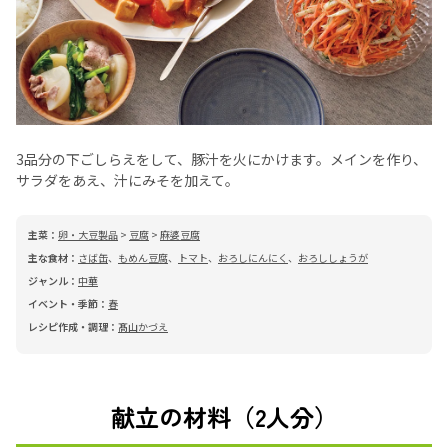
3品分の下ごしらえをして、豚汁を火にかけます。メインを作り、
サラダをあえ、汁にみそを加えて。
主菜：
卵・大豆製品
>
豆腐
>
麻婆豆腐
主な食材：
さば缶
、
もめん豆腐
、
トマト
、
おろしにんにく
、
おろししょうが
ジャンル：
中華
イベント・季節：
春
レシピ作成・調理：
髙山かづえ
献立の材料（2人分）