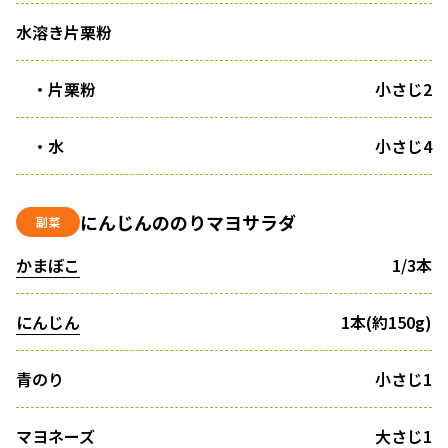
水溶き片栗粉
・片栗粉
小さじ2
・水
小さじ4
にんじんののりマヨサラダ
副菜
かまぼこ
1/3本
にんじん
1本(約150g)
青のり
小さじ1
マヨネーズ
大さじ1