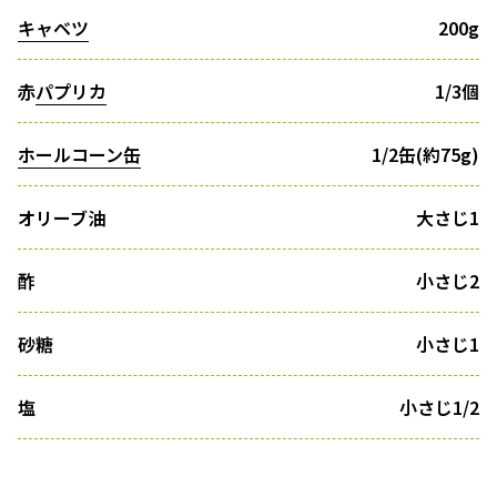
キャベツ
200g
赤
パプリカ
1/3個
ホールコーン缶
1/2缶(約75g)
オリーブ油
大さじ1
酢
小さじ2
砂糖
小さじ1
塩
小さじ1/2