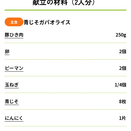
献立の材料（2人分）
青じそガパオライス
主食
豚ひき肉
250g
卵
2個
ピーマン
2個
玉ねぎ
1/4個
青じそ
8枚
にんにく
1片