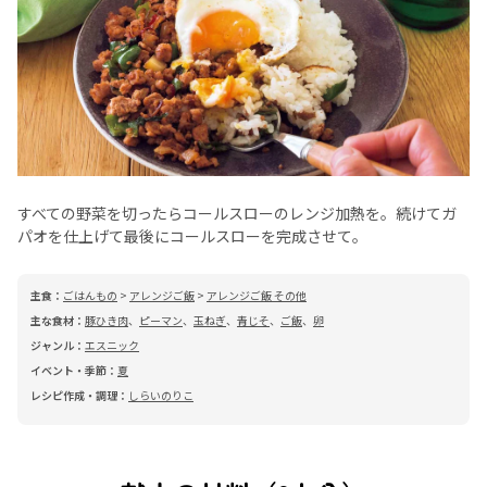
すべての野菜を切ったらコールスローのレンジ加熱を。続けてガ
パオを仕上げて最後にコールスローを完成させて。
主食：
ごはんもの
>
アレンジご飯
>
アレンジご飯 その他
主な食材：
豚ひき肉
、
ピーマン
、
玉ねぎ
、
青じそ
、
ご飯
、
卵
ジャンル：
エスニック
イベント・季節：
夏
レシピ作成・調理：
しらいのりこ