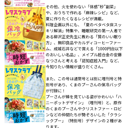
その他、火を使わない「体感“秒”副菜」
や、おうちで作れる「麻辣レシピ」など、
夏に作りたくなるレシピが満載。
料理企画以外にも、「夏のベタベタ床スッ
キリ解消」特集や、睡眠研究の第一人者で
ある柳沢正史先生に教わる「質のいい眠り
方」、無印良品やカルディコーヒーファー
ム、成城石井などで買える「1000円台以下
のおいしい名品」、メイプル超合金の安藤
なつさんと考える「認知症超入門」など、
今知りたい情報が盛りだくさん。
また、この号は通常号とは別に増刊号と特
別号があり、くまのプーさんの保冷バッグ
が付録に！
プーさんが蜂を見ている姿がかわいい「ハ
ニーポットデザイン」（増刊号）と、原作
のくまのプーさんやクリストファー・ロビ
ンなどの仲間たちが勢ぞろいした「クラシ
ックプー」（特別号）デザインの２種があ
ります。