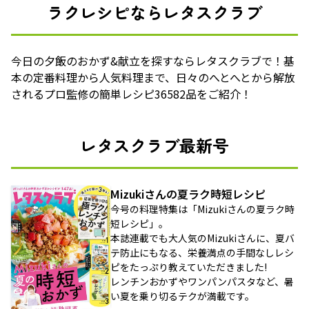
ラクレシピならレタスクラブ
今日の夕飯のおかず&献立を探すならレタスクラブで！基
本の定番料理から人気料理まで、日々のへとへとから解放
されるプロ監修の簡単レシピ36582品をご紹介！
レタスクラブ最新号
Mizukiさんの夏ラク時短レシピ
今号の料理特集は「Mizukiさんの夏ラク時
短レシピ」。
本誌連載でも大人気のMizukiさんに、夏バ
テ防止にもなる、栄養満点の手間なしレシ
ピをたっぷり教えていただきました!
レンチンおかずやワンパンパスタなど、暑
い夏を乗り切るテクが満載です。