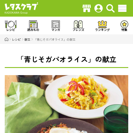
レシピ
読みもの
マンガ
フレンズ
ランキング
特集
レシピ
献立
「青じそガパオライス」の献立
「青じそガパオライス」の献立