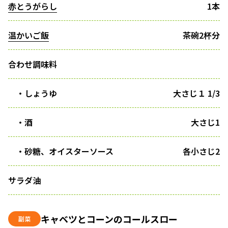
赤とうがらし
1本
温かいご飯
茶碗2杯分
合わせ調味料
・しょうゆ
大さじ１ 1/3
・酒
大さじ1
・砂糖、オイスターソース
各小さじ2
サラダ油
キャベツとコーンのコールスロー
副菜