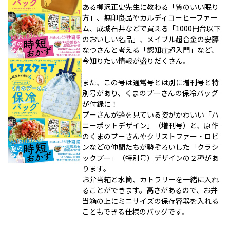
ある柳沢正史先生に教わる「質のいい眠り
方」、無印良品やカルディコーヒーファー
ム、成城石井などで買える「1000円台以下
のおいしい名品」、メイプル超合金の安藤
なつさんと考える「認知症超入門」など、
今知りたい情報が盛りだくさん。
また、この号は通常号とは別に増刊号と特
別号があり、くまのプーさんの保冷バッグ
が付録に！
プーさんが蜂を見ている姿がかわいい「ハ
ニーポットデザイン」（増刊号）と、原作
のくまのプーさんやクリストファー・ロビ
ンなどの仲間たちが勢ぞろいした「クラシ
ックプー」（特別号）デザインの２種があ
ります。
お弁当箱と水筒、カトラリーを一緒に入れ
ることができます。高さがあるので、お弁
当箱の上にミニサイズの保存容器を入れる
こともできる仕様のバッグです。