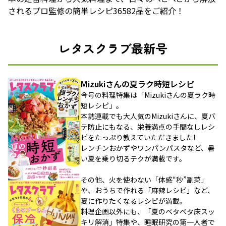
されるプロ監修の簡単レシピ36582品をご紹介！
レタスクラブ最新号
Mizukiさんの夏ラク時短レシピ
今号の料理特集は「Mizukiさんの夏ラク時
短レシピ」。
本誌連載でも大人気のMizukiさんに、夏バ
テ防止にもなる、栄養満点の手間なしレシ
ピをたっぷり教えていただきました!
レンチンおかずやワンパンパスタなど、暑
い夏を乗り切るテクが満載です。
その他、火を使わない「体感“秒”副菜」
や、おうちで作れる「麻辣レシピ」など、
夏に作りたくなるレシピが満載。
料理企画以外にも、「夏のベタベタ床スッ
キリ解消」特集や、睡眠研究の第一人者で