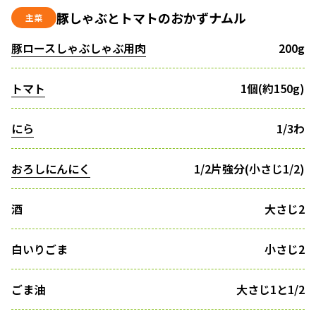
豚しゃぶとトマトのおかずナムル
主菜
豚ロースしゃぶしゃぶ用肉
200g
トマト
1個(約150g)
にら
1/3わ
おろしにんにく
1/2片強分(小さじ1/2)
酒
大さじ2
白いりごま
小さじ2
ごま油
大さじ1と1/2