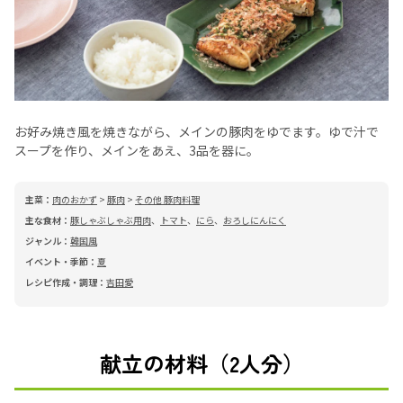
お好み焼き風を焼きながら、メインの豚肉をゆでます。ゆで汁で
スープを作り、メインをあえ、3品を器に。
主菜：
肉のおかず
>
豚肉
>
その他 豚肉料理
主な食材：
豚しゃぶしゃぶ用肉
、
トマト
、
にら
、
おろしにんにく
ジャンル：
韓国風
イベント・季節：
夏
レシピ作成・調理：
吉田愛
献立の材料（2人分）