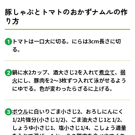
豚しゃぶとトマトのおかずナムルの作
り方
トマトは一口大に切る。にらは3cm長さに切
1
る。
鍋に水2カップ、酒大さじ2を入れて
煮立て
、
弱
2
火
にし、豚肉を2～3枚ずつ入れて泳がせるよう
にゆでる。色が変わったらざるに上げる。
ボウル
に白いりごま小さじ2、おろしにんにく
3
1/2片強分(小さじ1/2)、ごま油大さじ1と1/2、
しょうゆ小さじ1、塩小さじ1/4、こしょう適量