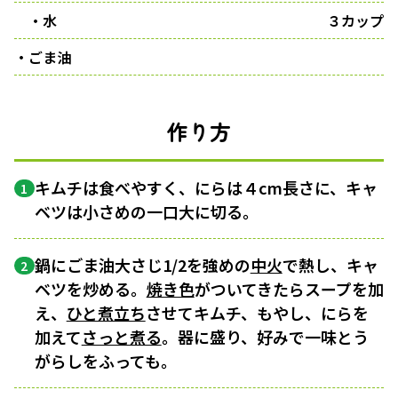
・水
３カップ
・ごま油
作り方
キムチは食べやすく、にらは４cm長さに、キャ
1
ベツは小さめの一口大に切る。
鍋にごま油大さじ1/2を強めの
中火
で熱し、キャ
2
ベツを炒める。
焼き色
がついてきたらスープを加
え、
ひと煮立ち
させてキムチ、もやし、にらを
加えて
さっと煮る
。器に盛り、好みで一味とう
がらしをふっても。