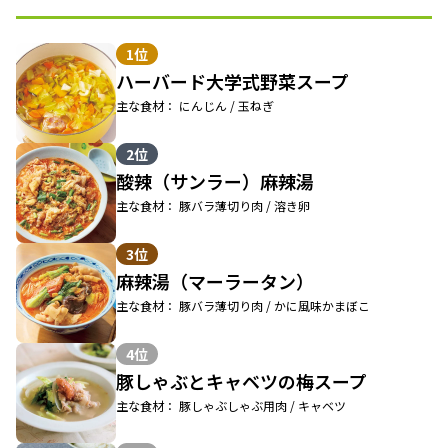
1位
ハーバード大学式野菜スープ
主な食材： にんじん / 玉ねぎ
2位
酸辣（サンラー）麻辣湯
主な食材： 豚バラ薄切り肉 / 溶き卵
3位
麻辣湯（マーラータン）
主な食材： 豚バラ薄切り肉 / かに風味かまぼこ
4位
豚しゃぶとキャベツの梅スープ
主な食材： 豚しゃぶしゃぶ用肉 / キャベツ