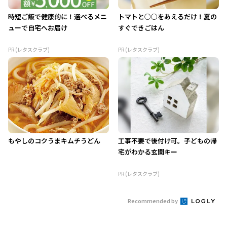
時短ご飯で健康的に！選べるメニ
トマトと○○をあえるだけ！夏の
ューで自宅へお届け
すぐできごはん
PR (レタスクラブ)
PR (レタスクラブ)
もやしのコクうまキムチうどん
工事不要で後付け可。子どもの帰
宅がわかる玄関キー
PR (レタスクラブ)
Recommended by