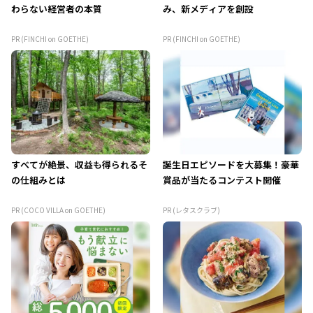
わらない経営者の本質
み、新メディアを創設
PR (FINCHI on GOETHE)
PR (FINCHI on GOETHE)
すべてが絶景、収益も得られるそ
誕生日エピソードを大募集！豪華
の仕組みとは
賞品が当たるコンテスト開催
PR (COCO VILLA on GOETHE)
PR (レタスクラブ)