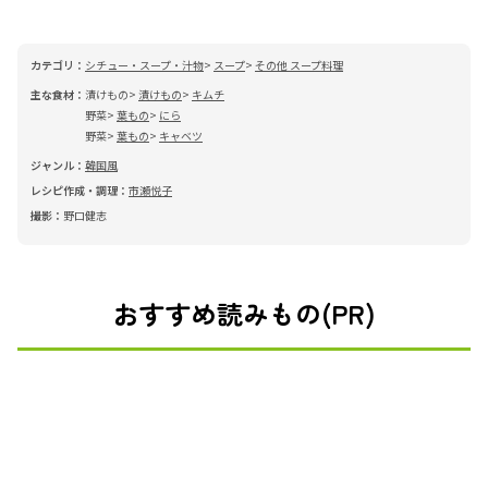
カテゴリ：
シチュー・スープ・汁物
スープ
その他 スープ料理
主な食材：
漬けもの
漬けもの
キムチ
野菜
葉もの
にら
野菜
葉もの
キャベツ
ジャンル：
韓国風
レシピ作成・調理：
市瀬悦子
撮影：
野口健志
おすすめ読みもの(PR)