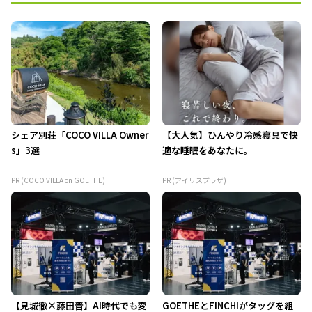
シェア別荘「COCO VILLA Owner
【大人気】ひんやり冷感寝具で快
s」3選
適な睡眠をあなたに。
PR (COCO VILLA on GOETHE)
PR (アイリスプラザ)
【見城徹×藤田晋】AI時代でも変
GOETHEとFINCHIがタッグを組