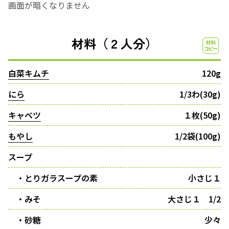
画面が暗くなりません
材料（２人分）
白菜キムチ
120g
にら
1/3わ(30g)
キャベツ
１枚(50g)
もやし
1/2袋(100g)
スープ
・とりガラスープの素
小さじ１
・みそ
大さじ１ 1/2
・砂糖
少々