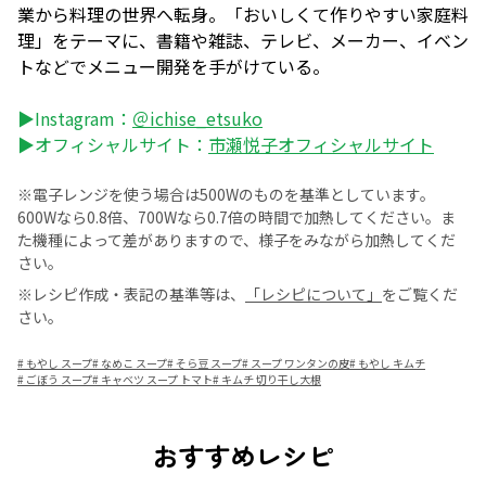
業から料理の世界へ転身。「おいしくて作りやすい家庭料
理」をテーマに、書籍や雑誌、テレビ、メーカー、イベン
トなどでメニュー開発を手がけている。
▶Instagram：
＠ichise_etsuko
▶オフィシャルサイト：
市瀬悦子オフィシャルサイト
※電子レンジを使う場合は500Wのものを基準としています。
600Wなら0.8倍、700Wなら0.7倍の時間で加熱してください。ま
た機種によって差がありますので、様子をみながら加熱してくだ
さい。
※レシピ作成・表記の基準等は、
「レシピについて」
をご覧くだ
さい。
#
もやし スープ
#
なめこ スープ
#
そら豆 スープ
#
スープ ワンタンの皮
#
もやし キムチ
#
ごぼう スープ
#
キャベツ スープ トマト
#
キムチ 切り干し大根
おすすめレシピ