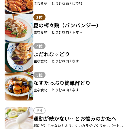
主な食材： とりむね肉 / ゆで卵
3位
夏の棒々鶏（バンバンジー）
主な食材： とりむね肉 / トマト
4位
よだれなすどり
主な食材： とりむね肉 / なす
5位
なすたっぷり簡単酢どり
主な食材： とりむね肉 / なす
PR
運動が続かない…とお悩みのかたへ
腸活だけじゃない！太りにくいカラダづくりをサポートし