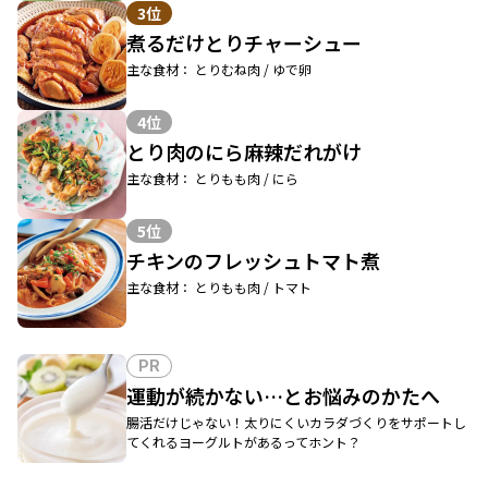
3位
煮るだけとりチャーシュー
主な食材： とりむね肉 / ゆで卵
4位
とり肉のにら麻辣だれがけ
主な食材： とりもも肉 / にら
5位
チキンのフレッシュトマト煮
主な食材： とりもも肉 / トマト
PR
運動が続かない…とお悩みのかたへ
腸活だけじゃない！太りにくいカラダづくりをサポートし
てくれるヨーグルトがあるってホント？