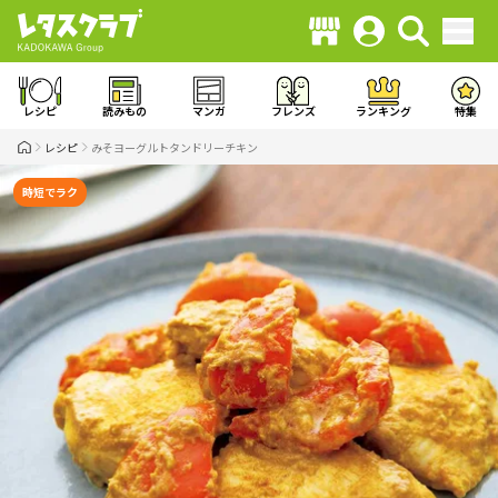
レシピ
読みもの
マンガ
フレンズ
ランキング
特集
レシピ
みそヨーグルトタンドリーチキン
時短でラク