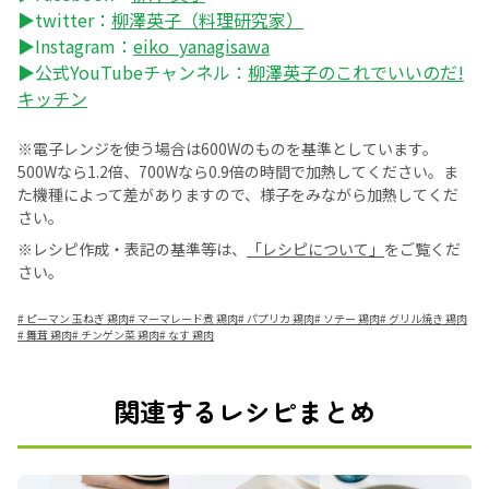
▶twitter：
柳澤英子（料理研究家）
▶Instagram：
eiko_yanagisawa
▶公式YouTubeチャンネル：
柳澤英子のこれでいいのだ!
キッチン
※電子レンジを使う場合は600Wのものを基準としています。
500Wなら1.2倍、700Wなら0.9倍の時間で加熱してください。ま
た機種によって差がありますので、様子をみながら加熱してくだ
さい。
※レシピ作成・表記の基準等は、
「レシピについて」
をご覧くだ
さい。
#
ピーマン 玉ねぎ 鶏肉
#
マーマレード煮 鶏肉
#
パプリカ 鶏肉
#
ソテー 鶏肉
#
グリル焼き 鶏肉
#
舞茸 鶏肉
#
チンゲン菜 鶏肉
#
なす 鶏肉
関連するレシピまとめ