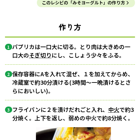
このレシピの「みそヨーグルト」の作り方
作り方
パプリカは一口大に切る。とり肉は大きめの一
1
口大の
そぎ切り
にし、こしょう少々をふる。
保存容器にAを入れて混ぜ、１を加えてからめ、
2
冷蔵室で約30分漬ける(3時間～一晩漬けるとさ
らにおいしい)。
フライパンに２を漬けだれごと入れ、
中火
で約3
3
分焼く。上下を返し、弱めの中火で約8分焼く。