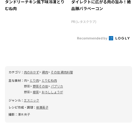
タンドリーチキン風下味冷凍とり
ダイレクトに広がる肉の旨み！絶
むね肉
品豚バラベーコン
PR (レタスクラブ)
Recommended by
カテゴリ：
肉のおかず
鶏肉
その他 鶏肉料理
主な食材：
肉
とり肉
とりむね肉
野菜
野菜その他
パプリカ
野菜
根菜
おろししょうが
ジャンル：
エスニック
レシピ作成・調理：
柳澤英子
撮影：
澤木央子