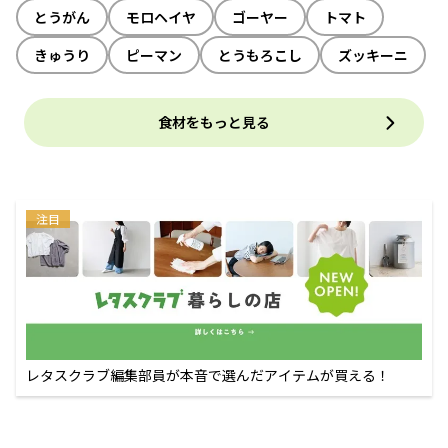
とうがん
モロヘイヤ
ゴーヤー
トマト
きゅうり
ピーマン
とうもろこし
ズッキーニ
食材をもっと見る
注目
レタスクラブ編集部員が本音で選んだアイテムが買える！