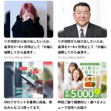
リボ地獄から抜け出したい人は、
リボ地獄から抜け出したい人は、
返済を3～6ヶ月停止して『大幅に
返済を3～6ヶ月停止して『大幅に
減額してから返済す...
減額してから返済す...
PR (渋谷法務総合事務所)
PR (渋谷法務総合事務所)
SNSアカウントを着実に成長。実
時短ご飯で健康的に！選べるメニ
はみんなココ使ってます。
ューで自宅へお届け