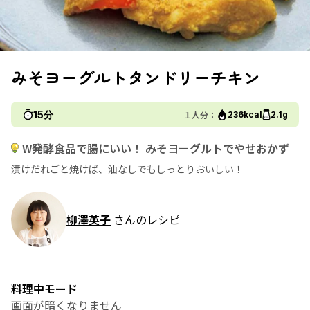
みそヨーグルトタンドリーチキン
15分
１人分：
236kcal
2.1g
W発酵食品で腸にいい！ みそヨーグルトでやせおかず
漬けだれごと焼けば、油なしでもしっとりおいしい！
柳澤英子
さんのレシピ
料理中モード
画面が暗くなりません