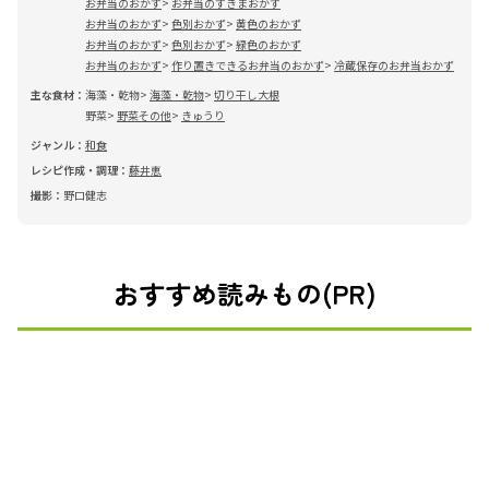
お弁当のおかず
お弁当のすきまおかず
お弁当のおかず
色別おかず
黄色のおかず
お弁当のおかず
色別おかず
緑色のおかず
お弁当のおかず
作り置きできるお弁当のおかず
冷蔵保存のお弁当おかず
主な食材：
海藻・乾物
海藻・乾物
切り干し大根
野菜
野菜その他
きゅうり
ジャンル：
和食
レシピ作成・調理：
藤井恵
撮影：
野口健志
おすすめ読みもの(PR)