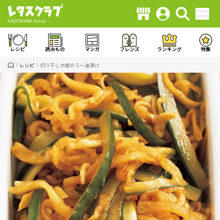
レシピ
読みもの
マンガ
フレンズ
ランキング
特集
レシピ
切り干し大根のラー油漬け