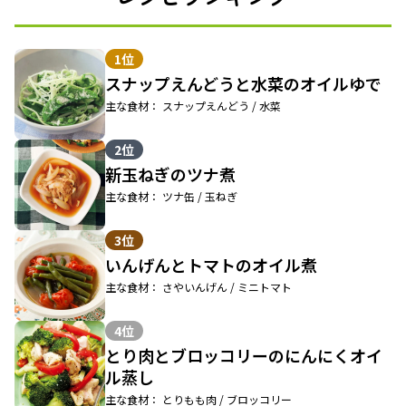
1位
スナップえんどうと水菜のオイルゆで
主な食材： スナップえんどう / 水菜
2位
新玉ねぎのツナ煮
主な食材： ツナ缶 / 玉ねぎ
3位
いんげんとトマトのオイル煮
主な食材： さやいんげん / ミニトマト
4位
とり肉とブロッコリーのにんにくオイ
ル蒸し
主な食材： とりもも肉 / ブロッコリー