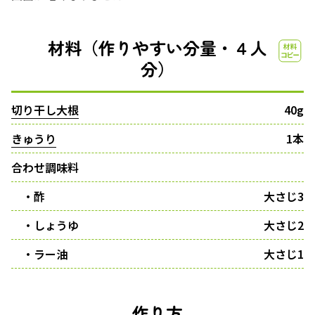
材料（作りやすい分量・４人
分）
切り干し大根
40g
きゅうり
1本
合わせ調味料
・酢
大さじ3
・しょうゆ
大さじ2
・ラー油
大さじ1
作り方