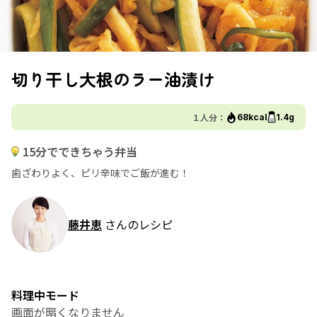
切り干し大根のラー油漬け
１人分：
68kcal
1.4g
15分でできちゃう弁当
歯ざわりよく、ピリ辛味でご飯が進む！
藤井恵
さんのレシピ
料理中モード
画面が暗くなりません