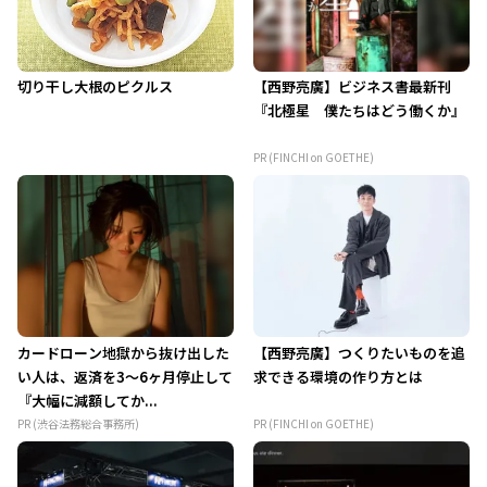
切り干し大根のピクルス
【西野亮廣】ビジネス書最新刊
『北極星 僕たちはどう働くか』
PR (FINCHI on GOETHE)
カードローン地獄から抜け出した
【西野亮廣】つくりたいものを追
い人は、返済を3～6ヶ月停止して
求できる環境の作り方とは
『大幅に減額してか...
PR (渋谷法務総合事務所)
PR (FINCHI on GOETHE)