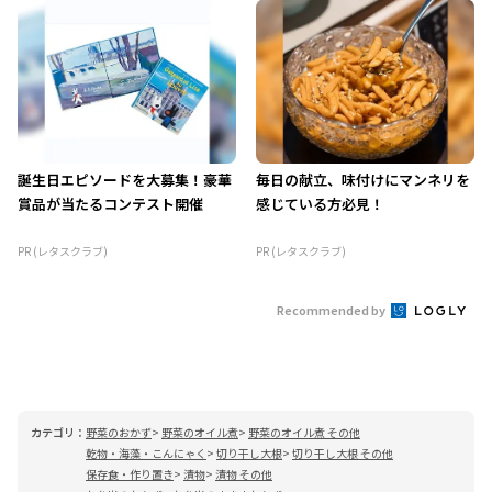
誕生日エピソードを大募集！豪華
毎日の献立、味付けにマンネリを
賞品が当たるコンテスト開催
感じている方必見！
PR (レタスクラブ)
PR (レタスクラブ)
Recommended by
カテゴリ：
野菜のおかず
野菜のオイル煮
野菜のオイル煮 その他
乾物・海藻・こんにゃく
切り干し大根
切り干し大根 その他
保存食・作り置き
漬物
漬物 その他