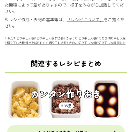
た機種によって差がありますので、様子をみながら加熱してくだ
さい。
※レシピ作成・表記の基準等は、
「レシピについて」
をご覧くだ
さい。
#
キムチ 切り干し大根
#
切り干し大根 酢の物
#
きゅうり 切り干し大根
#
えのき 切り干し大根
#
切り干し大根 焼きそば
#
もずく 切り干し大根
#
きのこ 切り干し大根
#
切り干し大根 卵とじ
関連するレシピまとめ
カンタン作りおき
235品