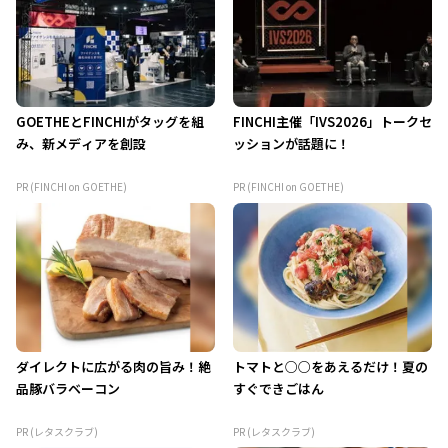
GOETHEとFINCHIがタッグを組
FINCHI主催「IVS2026」トークセ
み、新メディアを創設
ッションが話題に！
PR (FINCHI on GOETHE)
PR (FINCHI on GOETHE)
ダイレクトに広がる肉の旨み！絶
トマトと○○をあえるだけ！夏の
品豚バラベーコン
すぐできごはん
PR (レタスクラブ)
PR (レタスクラブ)