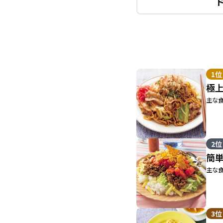
1位
極
主な食
2位
簡
主な食
3位