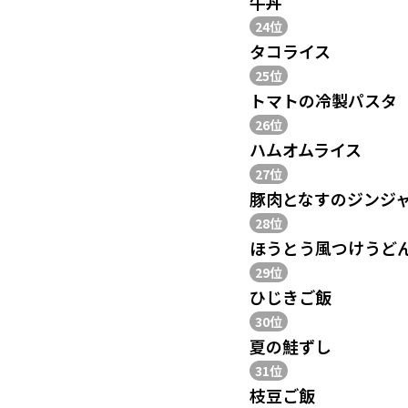
牛丼
24位
タコライス
25位
トマトの冷製パスタ
26位
ハムオムライス
27位
豚肉となすのジンジ
28位
ほうとう風つけうど
29位
ひじきご飯
30位
夏の鮭ずし
31位
枝豆ご飯