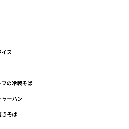
ライス
ーフの冷製そば
チャーハン
焼きそば