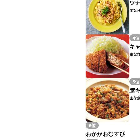
ツ
主な食
4位
キ
主な食
5位
豚
主な食
6位
おかかおむすび