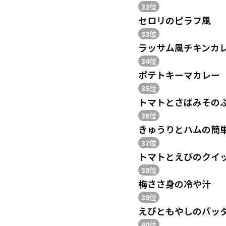
32位
セロリのピラフ風
33位
ラッサム風チキンカ
34位
ポテトキーマカレー
35位
トマトとさばみその
36位
きゅうりとハムの簡
37位
トマトとえびのクイ
38位
梅ささ身の冷や汁
39位
えびともやしのパッ
40位