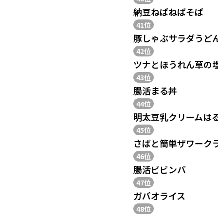
納豆ねばねばそば
41位
豚しゃぶサラダうど
42位
ツナとほうれん草の
43位
腸活まる丼
44位
明太豆乳クリームは
45位
さばと簡単ザワーク
46位
腸活ビビンバ
47位
ガパオライス
48位