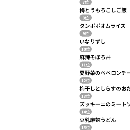
7位
梅とうもろこしご飯
8位
タンポポオムライス
9位
いなりずし
10位
麻辣そぼろ丼
11位
夏野菜のペペロンチ
12位
梅干しとしらすのお
13位
ズッキーニのミート
14位
豆乳麻辣うどん
15位