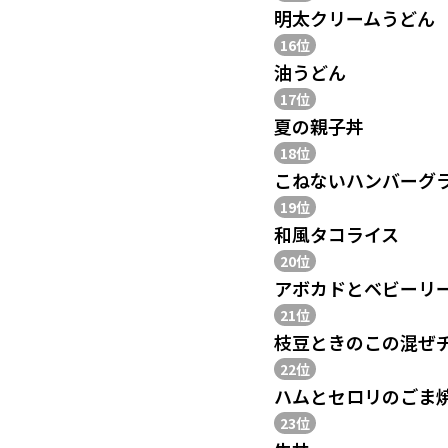
明太クリームうどん
16位
油うどん
17位
夏の親子丼
18位
こねないハンバーグ
19位
和風タコライス
20位
アボカドとベビーリ
21位
枝豆ときのこの混ぜ
22位
ハムとセロリのごま
23位