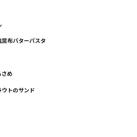
ん
塩昆布バターパスタ
るさめ
ラウトのサンド