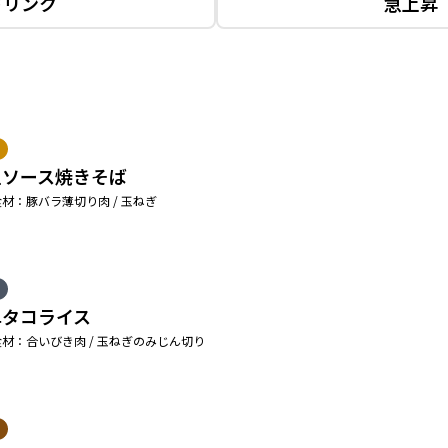
ドリンク
急上昇
上ソース焼きそば
材：豚バラ薄切り肉 / 玉ねぎ
単タコライス
材：合いびき肉 / 玉ねぎのみじん切り