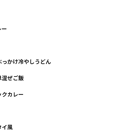
レー
ぶっかけ冷やしうどん
単混ぜご飯
ックカレー
タイ風